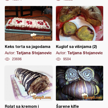
Keks torta sa jagodama
Kuglof sa višnjama (2)
Tatjana Stojanovic
Tatjana Stojanovic
Autor:
Autor:
23696
9504
Rolat sa kremom i
Šarene kifle