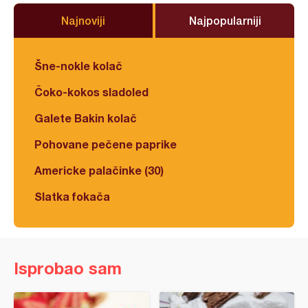
Najnoviji
Najpopularniji
Šne-nokle kolač
Čoko-kokos sladoled
Galete Bakin kolač
Pohovane pečene paprike
Americke palačinke (30)
Slatka fokača
Isprobao sam