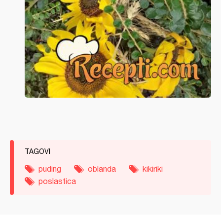
TAGOVI
puding
oblanda
kikiriki
poslastica