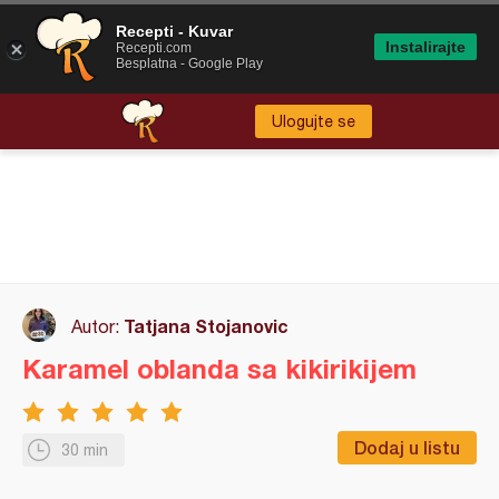
Recepti - Kuvar
Instalirajte
Recepti.com
Besplatna - Google Play
Ulogujte se
Tatjana Stojanovic
Autor:
Karamel oblanda sa kikirikijem
Dodaj u listu
30 min