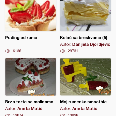
Puding od ruma
Kolač sa breskvama (5)
Danijela Djordjevic
Autor:
6138
29731
Brza torta sa malinama
Moj rumenko smoothie
Aneta Matić
Aneta Matić
Autor:
Autor:
13074
13038