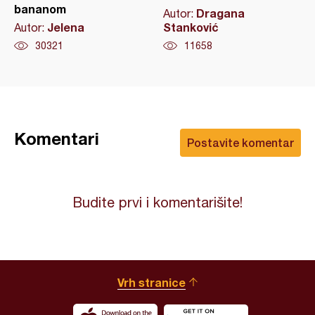
bananom
Dragana
Autor:
Jelena
Stanković
Autor:
30321
11658
Komentari
Postavite komentar
Budite prvi i komentarišite!
Vrh stranice