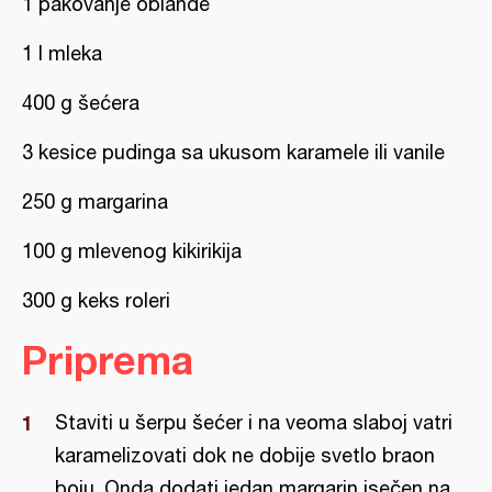
1 pakovanje oblande
1 l mleka
400 g šećera
3 kesice pudinga sa ukusom karamele ili vanile
250 g margarina
100 g mlevenog kikirikija
300 g keks roleri
Priprema
Staviti u šerpu šećer i na veoma slaboj vatri
karamelizovati dok ne dobije svetlo braon
boju. Onda dodati jedan margarin isečen na