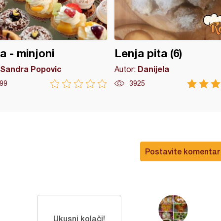
 - minjoni
Lenja pita (6)
Sandra Popovic
Danijela
Autor:
99
3925
Postavite komentar
Ukusni kolači!