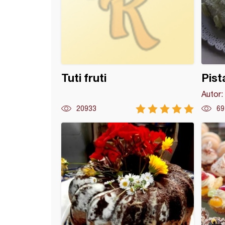
Tuti fruti
Pist
Autor:
20933
69
nita s višnjama