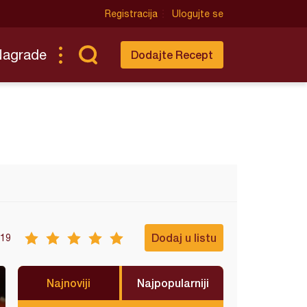
Registracija
Ulogujte se
Nagrade
Dodajte Recept
Dodaj u listu
19
Najnoviji
Najpopularniji