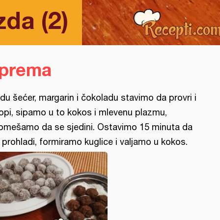
da (2)
iprema
du šećer, margarin i čokoladu stavimo da provri i
opi, sipamo u to kokos i mlevenu plazmu,
omešamo da se sjedini. Ostavimo 15 minuta da
 prohladi, formiramo kuglice i valjamo u kokos.