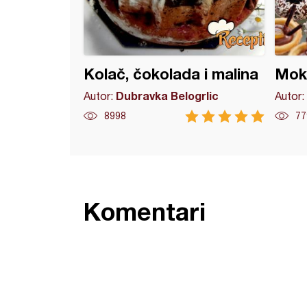
Kolač, čokolada i malina
Moka
Dubravka Belogrlic
Autor:
Autor:
8998
77
Komentari