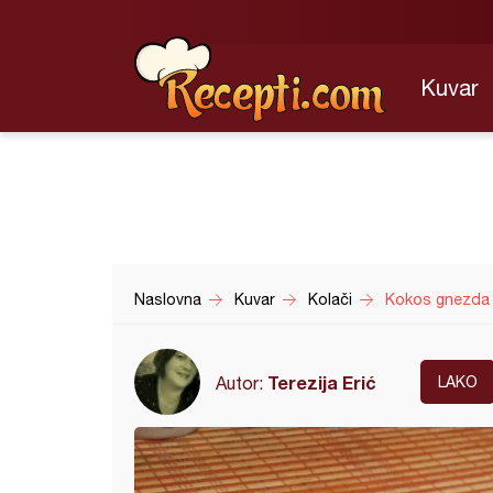
Kuvar
Naslovna
Kuvar
Kolači
Kokos gnezda 
Terezija Erić
Autor:
LAKO