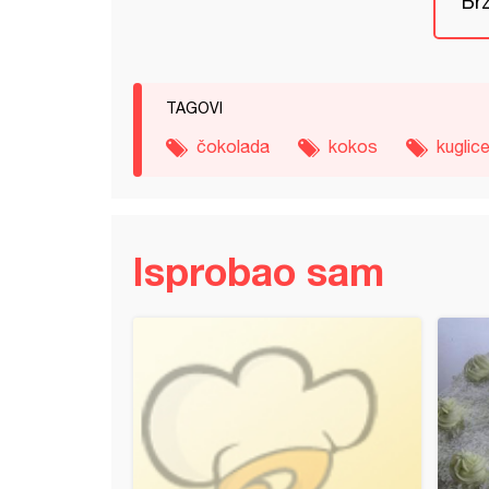
Brz
TAGOVI
čokolada
kokos
kuglic
Isprobao sam
ve oči