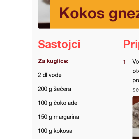
Kokos gnez
Sastojci
Pr
Za kuglice:
Vo
ot
2 dl vode
pr
200 g šećera
se
100 g čokolade
150 g margarina
100 g kokosa