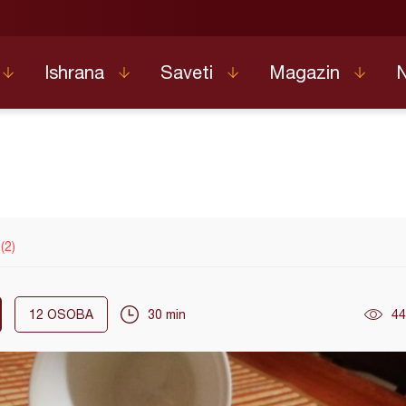
Ishrana
Saveti
Magazin
(2)
12
OSOBA
30 min
44