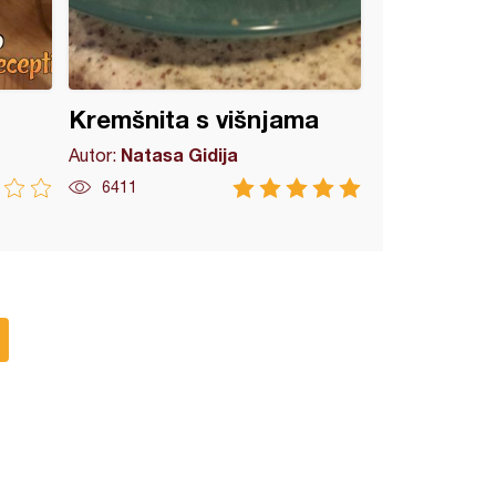
Kremšnita s višnjama
Natasa Gidija
Autor:
6411