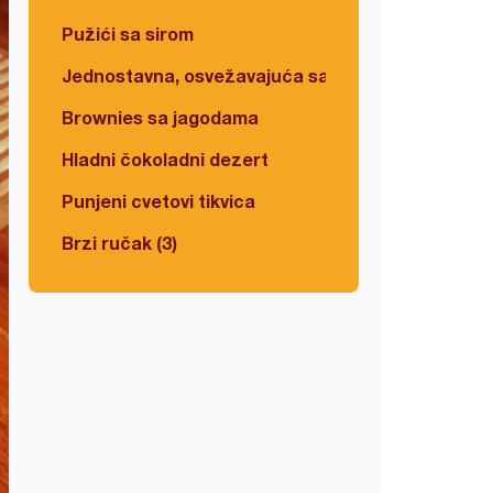
Pužići sa sirom
Jednostavna, osvežavajuća salata
Brownies sa jagodama
Hladni čokoladni dezert
Punjeni cvetovi tikvica
Brzi ručak (3)