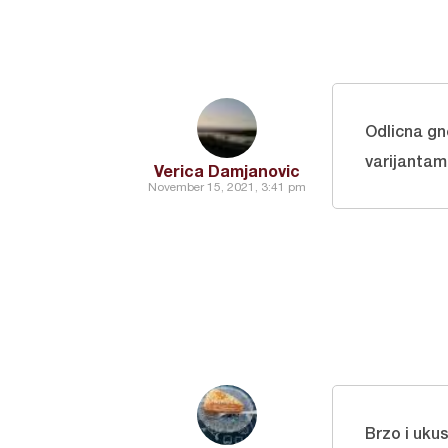
Odlicna gne
varijantam
Verica Damjanovic
November 15, 2021, 3:41 pm
Brzo i uku