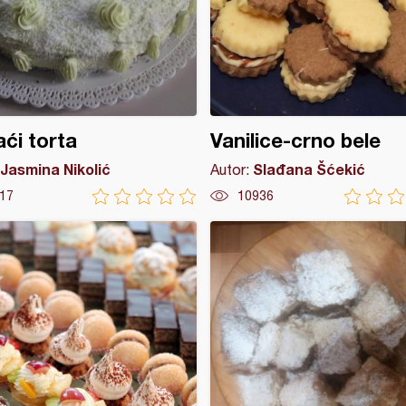
aći torta
Vanilice-crno bele
Jasmina Nikolić
Slađana Šćekić
Autor:
17
10936