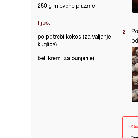
250 g mlevene plazme
I još:
Po
po potrebi kokos (za valjanje
od
kuglica)
beli krem (za punjenje)
SA