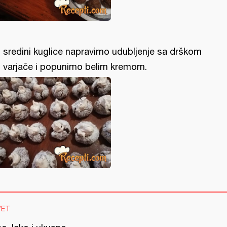
 sredini kuglice napravimo udubljenje sa drškom
 varjače i popunimo belim kremom.
VET