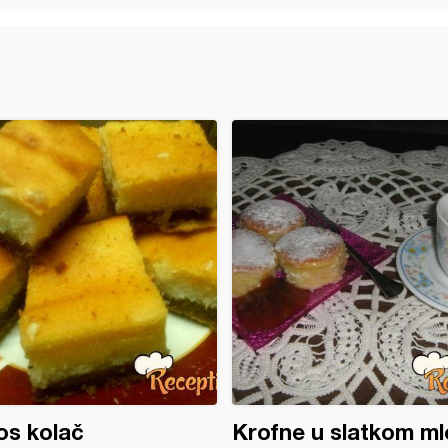
os kolač
Krofne u slatkom ml