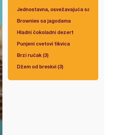
Jednostavna, osvežavajuća salata
Brownies sa jagodama
Hladni čokoladni dezert
Punjeni cvetovi tikvica
Brzi ručak (3)
Džem od breskvi (3)