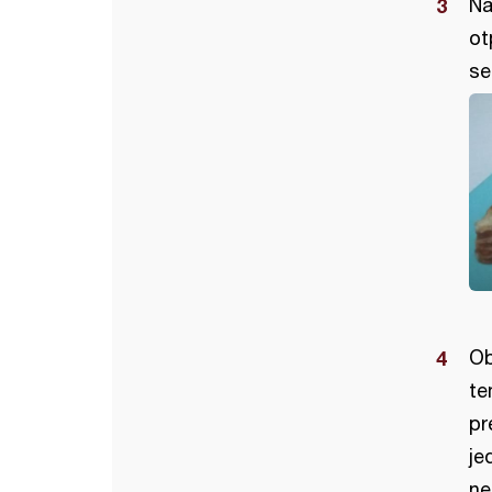
Na
ot
se
Ob
te
pr
je
ne