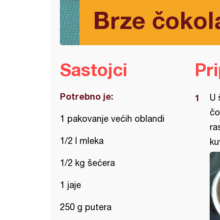
Brze čokol
Sastojci
Pr
Potrebno je:
U 
čo
1 pakovanje većih oblandi
ra
1/2 l mleka
ku
1/2 kg šećera
1 jaje
250 g putera