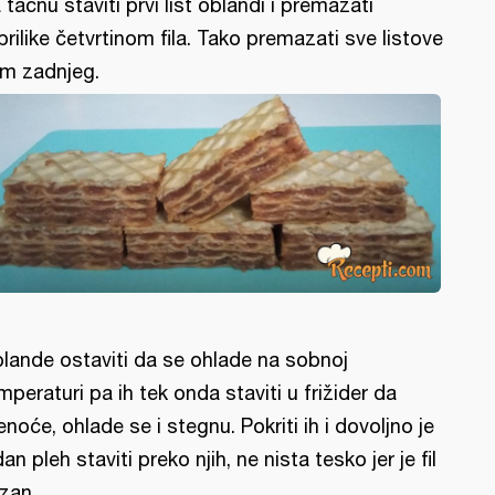
 tacnu staviti prvi list oblandi i premazati
prilike četvrtinom fila. Tako premazati sve listove
m zadnjeg.
lande ostaviti da se ohlade na sobnoj
mperaturi pa ih tek onda staviti u frižider da
enoće, ohlade se i stegnu. Pokriti ih i dovoljno je
dan pleh staviti preko njih, ne nista tesko jer je fil
zan.