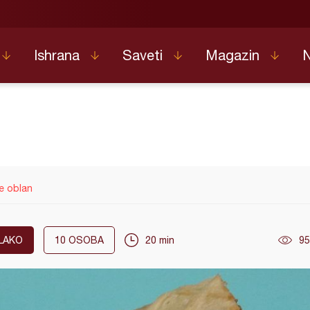
Ishrana
Saveti
Magazin
e oblan
LAKO
10
OSOBA
20 min
95