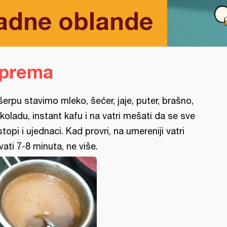
adne oblande
iprema
šerpu stavimo mleko, šećer, jaje, puter, brašno,
koladu, instant kafu i na vatri mešati da se sve
stopi i ujednaci. Kad provri, na umereniji vatri
vati 7-8 minuta, ne više.