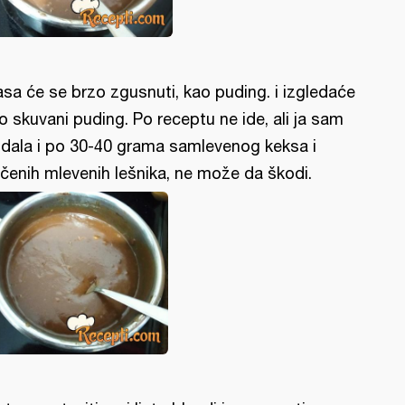
sa će se brzo zgusnuti, kao puding. i izgledaće
o skuvani puding. Po receptu ne ide, ali ja sam
dala i po 30-40 grama samlevenog keksa i
čenih mlevenih lešnika, ne može da škodi.