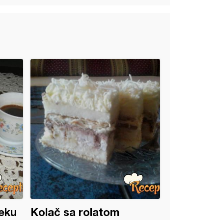
eku
Kolač sa rolatom