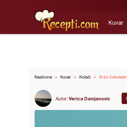
Kuvar
Naslovna
Kuvar
Kolači
Brze čokoladn
Verica Damjanovic
Autor: