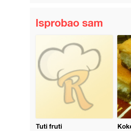
Isprobao sam
 sa rolatom
Tuti fruti
Kok