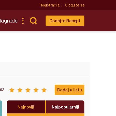
Registracija
Ulogujte se
Nagrade
Dodajte Recept
Dodaj u listu
62
Najnoviji
Najpopularniji