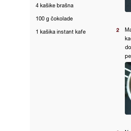
4 kašike brašna
100 g čokolade
Ma
1 kašika instant kafe
ka
do
pe