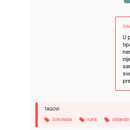
SA
U 
tip
nas
nij
sa
sv
pre
TAGOVI
čokolada
kafa
oblanda