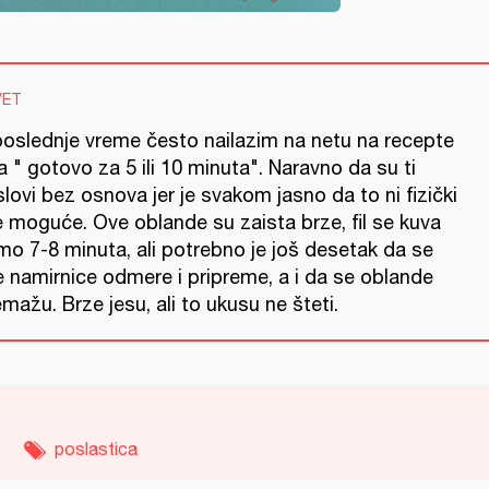
VET
poslednje vreme često nailazim na netu na recepte
a " gotovo za 5 ili 10 minuta". Naravno da su ti
lovi bez osnova jer je svakom jasno da to ni fizički
e moguće. Ove oblande su zaista brze, fil se kuva
mo 7-8 minuta, ali potrebno je još desetak da se
e namirnice odmere i pripreme, a i da se oblande
mažu. Brze jesu, ali to ukusu ne šteti.
poslastica