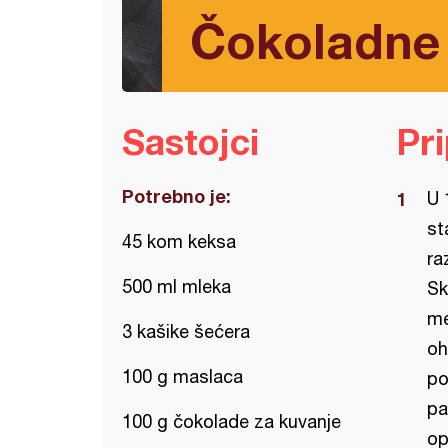
Čokoladne
Sastojci
Pr
Potrebno je:
U 
st
45 kom keksa
ra
500 ml mleka
Sk
me
3 kašike šećera
oh
100 g maslaca
po
pa
100 g čokolade za kuvanje
op