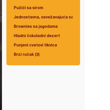
Pužići sa sirom
Jednostavna, osvežavajuća salata
Brownies sa jagodama
Hladni čokoladni dezert
Punjeni cvetovi tikvica
Brzi ručak (3)