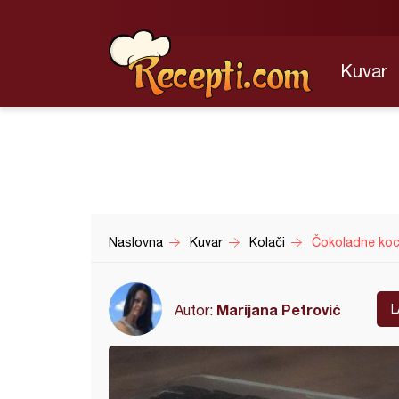
Kuvar
Naslovna
Kuvar
Kolači
Čokoladne koc
Marijana Petrović
Autor:
L