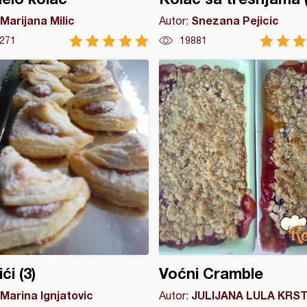
Marijana Milic
Snezana Pejicic
Autor:
271
19881
ći (3)
Voćni Cramble
Marina Ignjatovic
JULIJANA LULA KRST
Autor: