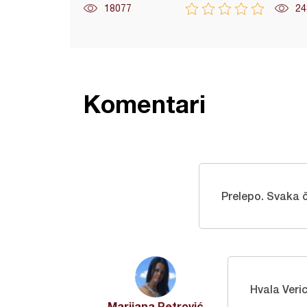
18077
24
Komentari
Prelepo. Svaka ča
Hvala Veric
Marijana Petrović