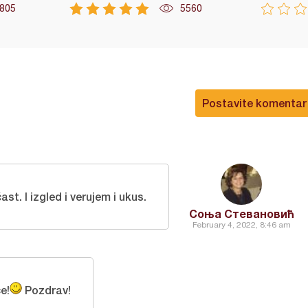
805
5560
Postavite komentar
st. I izgled i verujem i ukus.
Соња Стевановић
February 4, 2022, 8:46 am
e!
Pozdrav!