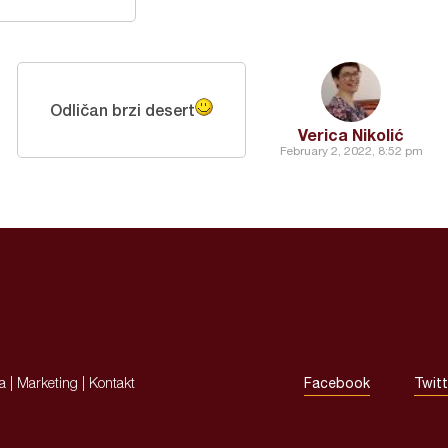
Odličan brzi desert
Verica Nikolić
February 2, 2022, 8:52 pm
ja
|
Marketing
|
Kontakt
Facebook
Twitt