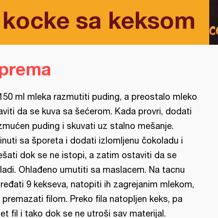
 kocke sa keksom
iprema
150 ml mleka razmutiti puding, a preostalo mleko
aviti da se kuva sa šećerom. Kada provri, dodati
zmućen puding i skuvati uz stalno mešanje.
inuti sa šporeta i dodati izlomljenu čokoladu i
šati dok se ne istopi, a zatim ostaviti da se
ladi. Ohlađeno umutiti sa maslacem. Na tacnu
ređati 9 kekseva, natopiti ih zagrejanim mlekom,
 premazati filom. Preko fila natopljen keks, pa
et fil i tako dok se ne utroši sav materijal.