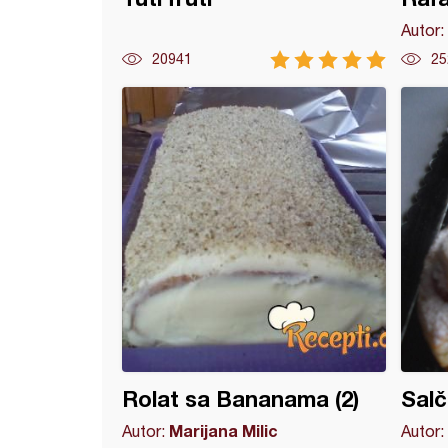
Autor:
20941
25
 Orhideja
Rolat sa Bananama (2)
Salči
Marijana Milic
Autor:
Autor: