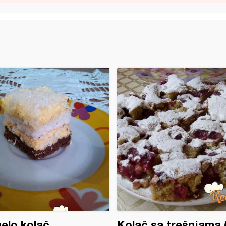
elo kolač
Kolač sa trešnjama (