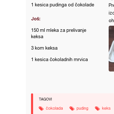
1 kesica pudinga od čokolade
Pr
iz
Još:
oh
150 ml mleka za prelivanje
keksa
3 kom keksa
1 kesica čokoladnih mrvica
TAGOVI
čokolada
puding
keks