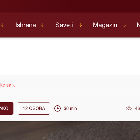
Ishrana
Saveti
Magazin
ke sa k
AKO
12
OSOBA
30 min
46