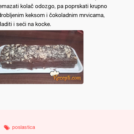
emazati kolač odozgo, pa poprskati krupno
drobljenim keksom i čokoladnim mrvicama,
laditi i seći na kocke.
poslastica