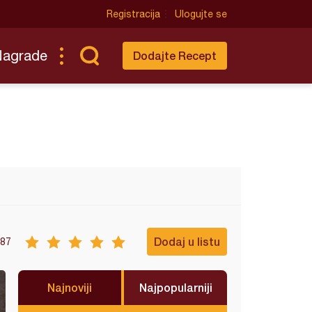
Registracija
Ulogujte se
Nagrade
Dodajte Recept
Dodaj u listu
87
Najnoviji
Najpopularniji