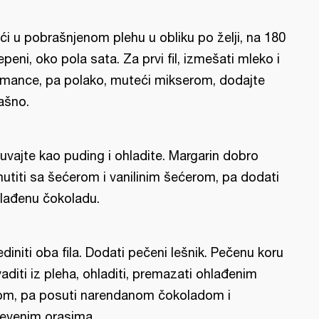
ći u pobrašnjenom plehu u obliku po želji, na 180
epeni, oko pola sata. Za prvi fil, izmešati mleko i
mance, pa polako, muteći mikserom, dodajte
ašno.
uvajte kao puding i ohladite. Margarin dobro
utiti sa šećerom i vanilinim šećerom, pa dodati
lađenu čokoladu.
ediniti oba fila. Dodati pečeni lešnik. Pečenu koru
vaditi iz pleha, ohladiti, premazati ohlađenim
lom, pa posuti narendanom čokoladom i
evenim orasima.