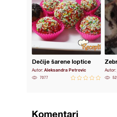
Dečije šarene loptice
Zebr
Aleksandra Petrovic
Autor:
Autor:
7077
52
Komentari