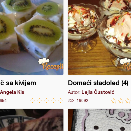
č sa kivijem
Domaći sladoled (4)
Angela Kis
Lejla Čustović
Autor:
654
19092