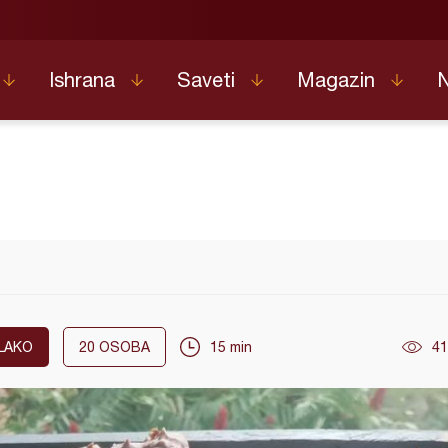
Ishrana
Saveti
Magazin
LAKO
20
OSOBA
15 min
41