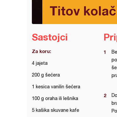
Titov kolač
Sastojci
Pr
Za koru:
Be
po
4 jajeta
še
200 g šećera
pr
1 kesica vanilin šećera
Do
100 g oraha ili lešnika
br
5 kašika skuvane kafe
Po