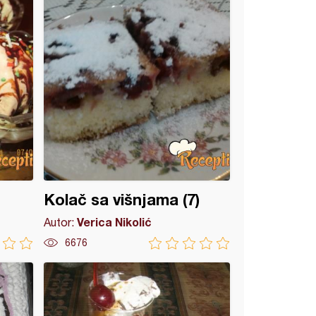
Kolač sa višnjama (7)
Verica Nikolić
Autor:
6676