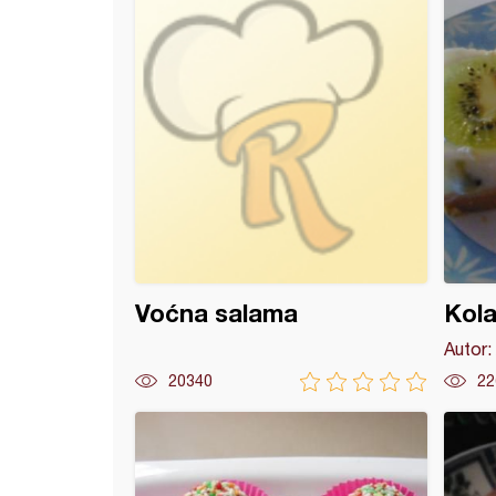
Voćna salama
Kola
Autor:
20340
22
o iznenađenje