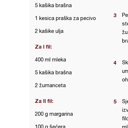
5 kašika brašna
Pe
1 kesica praška za pecivo
st
2 kašike ulja
žu
br
Za I fil:
400 ml mleka
Sk
um
5 kašika brašna
oh
2 žumanceta
Za II fil:
Sj
iz
200 g margarina
fi
100 g šećera
ml