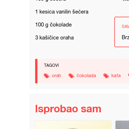
1 kesica vanilin šećera
100 g čokolade
SA
Brz
3 kašičice oraha
TAGOVI
orah
čokolada
kafa
Isprobao sam
 sa višnjama (7)