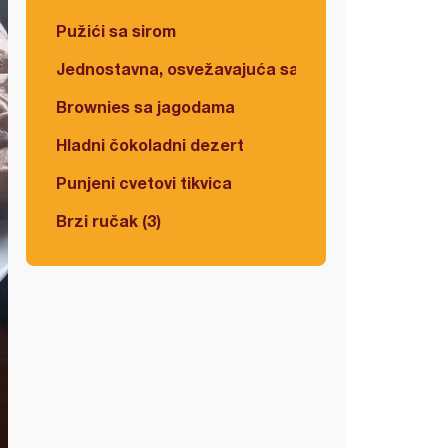
Pužići sa sirom
Jednostavna, osvežavajuća salata
Brownies sa jagodama
Hladni čokoladni dezert
Punjeni cvetovi tikvica
Brzi ručak (3)