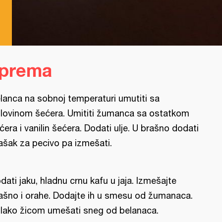
iprema
lanca na sobnoj temperaturi umutiti sa
lovinom šećera. Umititi žumanca sa ostatkom
ćera i vanilin šećera. Dodati ulje. U brašno dodati
ašak za pecivo pa izmešati.
dati jaku, hladnu crnu kafu u jaja. Izmešajte
ašno i orahe. Dodajte ih u smesu od žumanaca.
lako žicom umešati sneg od belanaca.