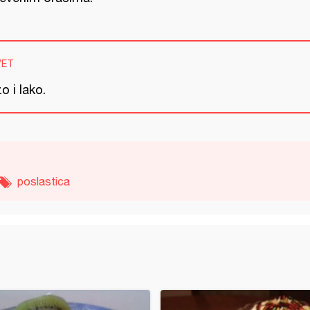
VET
o i lako.
poslastica