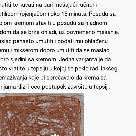
utiti te kuvati na pari mešajući ručnom
tilicom (pjenjačom) oko 15 minuta. Posudu sa
plom kremom staviti u posudu sa hladnom
dom da se brže ohladi, uz povremeno mešanje.
slac penasto umutiti i dodati mu ohlađenu
emu i mikserom dobro umutiti da se maslac
bro sjedini sa kremom. Jedna varijanta je da
sto vratite u tepsiju u kojoj se peklo radi lakšeg
emazivanja koje bi sprečavalo da krema sa
šnjama klizi i ceo postupak završite u tepsiji.