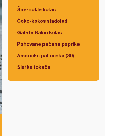
Šne-nokle kolač
Čoko-kokos sladoled
Galete Bakin kolač
Pohovane pečene paprike
Americke palačinke (30)
Slatka fokača