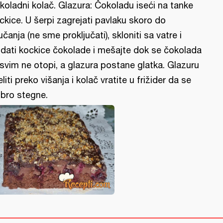
koladni kolač. Glazura: Čokoladu iseći na tanke
ckice. U šerpi zagrejati pavlaku skoro do
jučanja (ne sme proključati), skloniti sa vatre i
dati kockice čokolade i mešajte dok se čokolada
svim ne otopi, a glazura postane glatka. Glazuru
eliti preko višanja i kolač vratite u frižider da se
bro stegne.