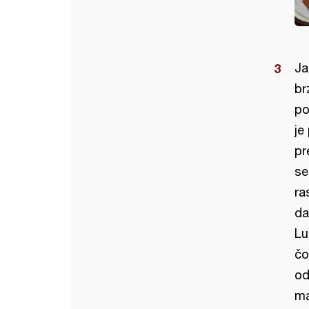
Ja
br
po
je
pr
se
ra
da
Lu
čo
od
ma