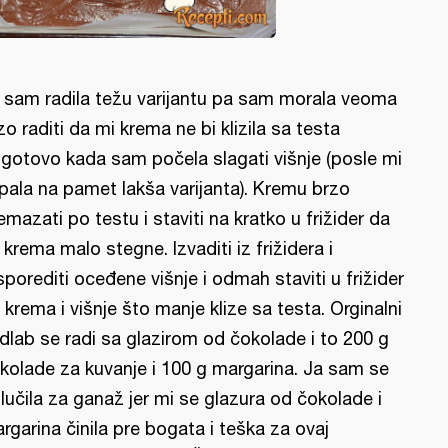
 sam radila težu varijantu pa sam morala veoma
zo raditi da mi krema ne bi klizila sa testa
gotovo kada sam počela slagati višnje (posle mi
 pala na pamet lakša varijanta). Kremu brzo
emazati po testu i staviti na kratko u frižider da
 krema malo stegne. Izvaditi iz frižidera i
sporediti oceđene višnje i odmah staviti u frižider
 krema i višnje što manje klize sa testa. Orginalni
dlab se radi sa glazirom od čokolade i to 200 g
kolade za kuvanje i 100 g margarina. Ja sam se
lučila za ganaž jer mi se glazura od čokolade i
rgarina činila pre bogata i teška za ovaj