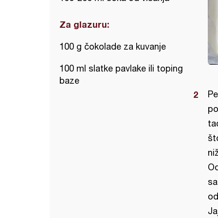
Za glazuru:
100 g čokolade za kuvanje
100 ml slatke pavlake ili toping
baze
Pe
po
ta
št
ni
Od
sa
od
Ja