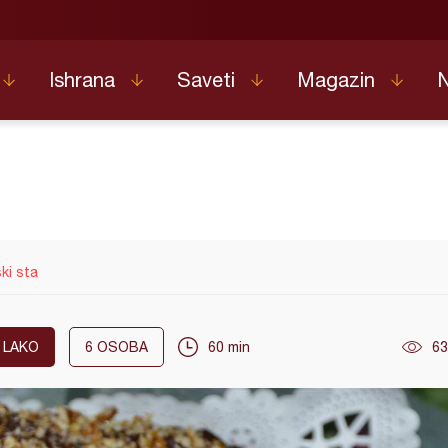
Ishrana
Saveti
Magazin
ki sta
LAKO
6
OSOBA
60 min
63