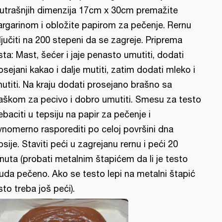
utrašnjih dimenzija 17cm x 30cm premažite
rgarinom i obložite papirom za pečenje. Rernu
ljučiti na 200 stepeni da se zagreje. Priprema
sta: Mast, šećer i jaje penasto umutiti, dodati
osejani kakao i dalje mutiti, zatim dodati mleko i
utiti. Na kraju dodati prosejano brašno sa
aškom za pecivo i dobro umutiti. Smesu za testo
ebaciti u tepsiju na papir za pečenje i
vnomerno rasporediti po celoj površini dna
psije. Staviti peći u zagrejanu rernu i peći 20
nuta (probati metalnim štapićem da li je testo
uda pečeno. Ako se testo lepi na metalni štapić
sto treba još peći).