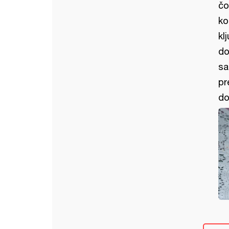
čo
ko
kl
do
sa
pr
do