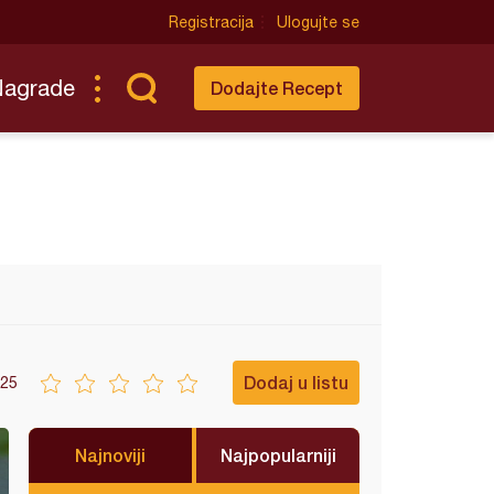
Registracija
Ulogujte se
Nagrade
Dodajte Recept
Dodaj u listu
25
Najnoviji
Najpopularniji