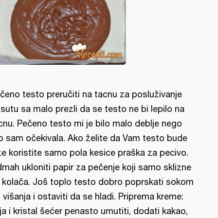
čeno testo preručiti na tacnu za posluživanje
sutu sa malo prezli da se testo ne bi lepilo na
cnu. Pečeno testo mi je bilo malo deblje nego
o sam očekivala. Ako želite da Vam testo bude
že koristite samo pola kesice praška za pecivo.
mah ukloniti papir za pečenje koji samo sklizne
 kolača. Još toplo testo dobro poprskati sokom
 višanja i ostaviti da se hladi. Priprema kreme:
ja i kristal šećer penasto umutiti, dodati kakao,