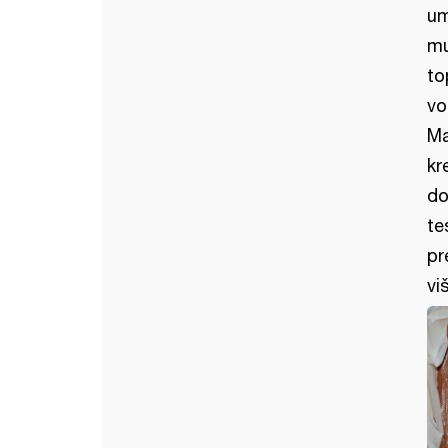
um
mu
to
vo
Ma
kr
do
te
pr
vi