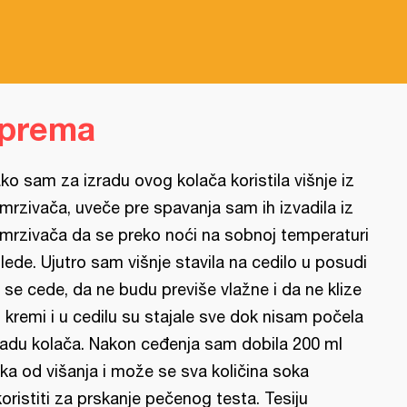
iprema
ko sam za izradu ovog kolača koristila višnje iz
mrzivača, uveče pre spavanja sam ih izvadila iz
mrzivača da se preko noći na sobnoj temperaturi
lede. Ujutro sam višnje stavila na cedilo u posudi
 se cede, da ne budu previše vlažne i da ne klize
 kremi i u cedilu su stajale sve dok nisam počela
radu kolača. Nakon ceđenja sam dobila 200 ml
ka od višanja i može se sva količina soka
koristiti za prskanje pečenog testa. Tesiju