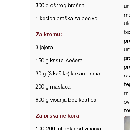
300 g oštrog brašna
un
ma
1 kesica praška za pecivo
uk
te
Za kremu:
pr
3 jajeta
um
pr
150 g kristal šećera
pr
30 g (3 kašike) kakao praha
ra
te
200 g maslaca
mi
600 g višanja bez koštica
sv
te
Za prskanje kora:
100-200 ml soka od višanja