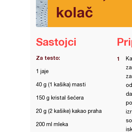
kolač
Sastojci
Pr
Za testo:
Ka
za
1 jaje
za
40 g (1 kašika) masti
od
da
150 g kristal šećera
po
20 g (2 kašike) kakao praha
iz
so
200 ml mleka
is