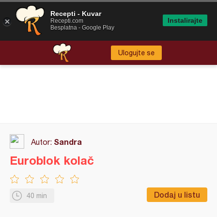
Recepti - Kuvar
Instalirajte
Recepti.com
Besplatna - Google Play
Ulogujte se
Sandra
Autor:
Euroblok kolač
Dodaj u listu
40 min