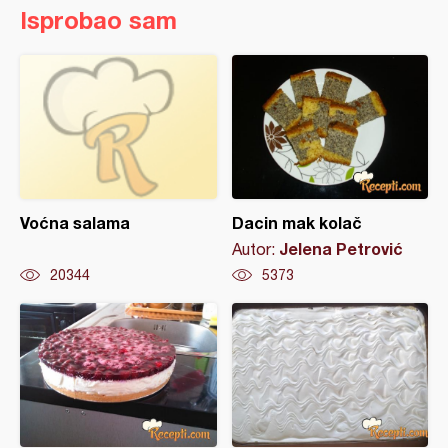
Isprobao sam
Voćna salama
Dacin mak kolač
Jelena Petrović
Autor:
20344
5373