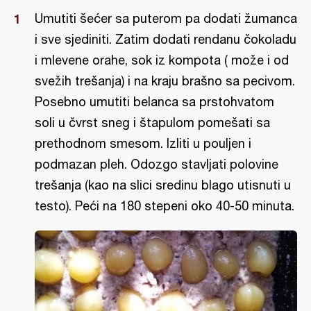
Umutiti šećer sa puterom pa dodati žumanca
i sve sjediniti. Zatim dodati rendanu čokoladu
i mlevene orahe, sok iz kompota ( može i od
svežih trešanja) i na kraju brašno sa pecivom.
Posebno umutiti belanca sa prstohvatom
soli u čvrst sneg i štapulom pomešati sa
prethodnom smesom. Izliti u pouljen i
podmazan pleh. Odozgo stavljati polovine
trešanja (kao na slici sredinu blago utisnuti u
testo). Peći na 180 stepeni oko 40-50 minuta.