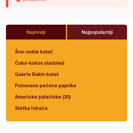
Najnoviji
Najpopularniji
Šne-nokle kolač
Čoko-kokos sladoled
Galete Bakin kolač
Pohovane pečene paprike
Americke palačinke (30)
Slatka fokača