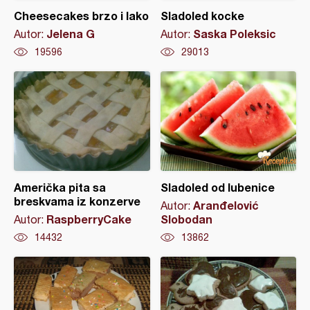
Cheesecakes brzo i lako
Sladoled kocke
Jelena G
Saska Poleksic
Autor:
Autor:
19596
29013
Američka pita sa
Sladoled od lubenice
breskvama iz konzerve
Aranđelović
Autor:
RaspberryCake
Slobodan
Autor:
14432
13862