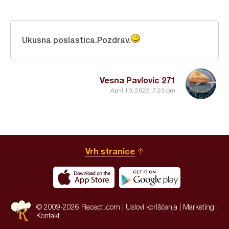
Ukusna poslastica.Pozdrav.
Vesna Pavlovic 271
April 10, 2022, 7:23 pm
Vrh stranice
© 2009-2026 Recepti.com |
Uslovi korišćenja
|
Marketing
|
Kontakt