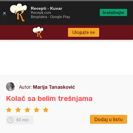
Recepti - Kuvar
Instalirajte
Recepti.com
Besplatna - Google Play
Ulogujte se
Marija Tanasković
Autor:
Kolač sa belim trešnjama
Dodaj u listu
60 min