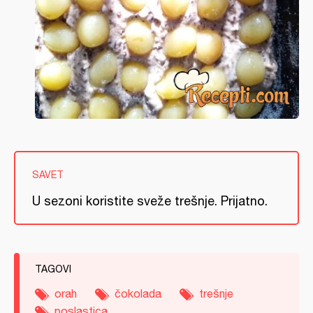
SAVET
U sezoni koristite sveže trešnje. Prijatno.
TAGOVI
orah
čokolada
trešnje
poslastica