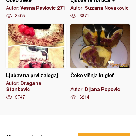
Vesna Pavlovic 271
Suzana Novakovic
Autor:
Autor:
3405
3871
Ljubav na prvi zalogaj
Čoko višnja kuglof
Dragana
Autor:
Stanković
Dijana Popovic
Autor:
3747
6214