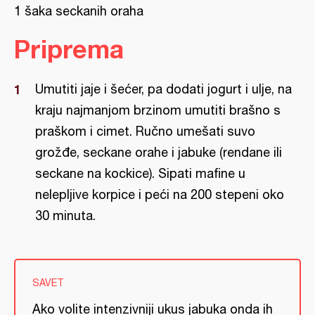
1 šaka seckanih oraha
Priprema
Umutiti jaje i šećer, pa dodati jogurt i ulje, na
kraju najmanjom brzinom umutiti brašno s
praškom i cimet. Ručno umešati suvo
grožđe, seckane orahe i jabuke (rendane ili
seckane na kockice). Sipati mafine u
nelepljive korpice i peći na 200 stepeni oko
30 minuta.
SAVET
Ako volite intenzivniji ukus jabuka onda ih