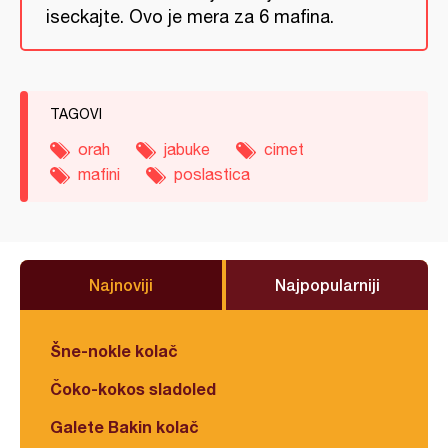
iseckajte. Ovo je mera za 6 mafina.
TAGOVI
orah
jabuke
cimet
mafini
poslastica
Najnoviji
Najpopularniji
Šne-nokle kolač
Čoko-kokos sladoled
Galete Bakin kolač