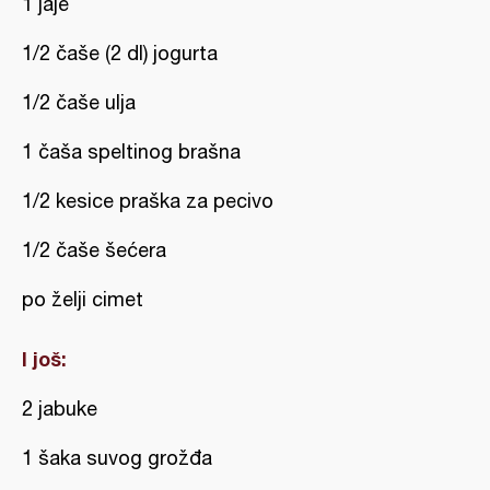
1 jaje
1/2 čaše (2 dl) jogurta
1/2 čaše ulja
1 čaša speltinog brašna
1/2 kesice praška za pecivo
1/2 čaše šećera
po želji cimet
I još:
2 jabuke
1 šaka suvog grožđa