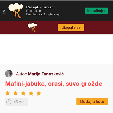
Recepti - Kuvar
Instalirajte
Recepti.com
Besplatna - Google Play
Ulogujte se
Marija Tanasković
Autor:
Mafini-jabuke, orasi, suvo grožđe
Dodaj u listu
45 min