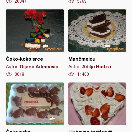
20347
5769
Čoko-koko srce
Mančmelou
Dijana Ademovic
Adilja Hodza
Autor:
Autor:
3618
11460
Čoko zeke
Ljubavna tortica ❤