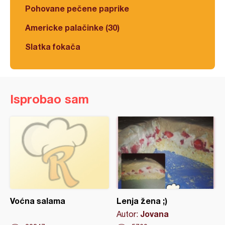
Pohovane pečene paprike
Americke palačinke (30)
Slatka fokača
Isprobao sam
Voćna salama
Lenja žena ;)
Jovana
Autor: