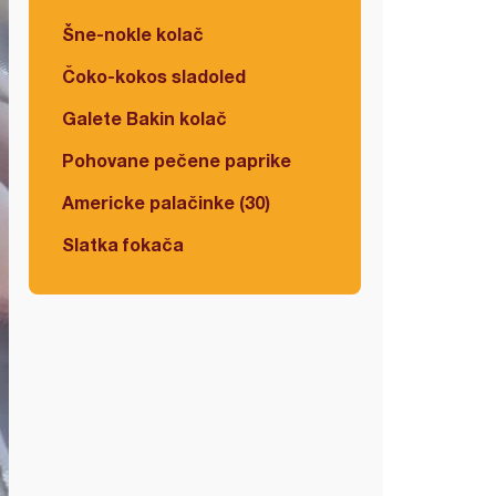
Šne-nokle kolač
Čoko-kokos sladoled
Galete Bakin kolač
Pohovane pečene paprike
Americke palačinke (30)
Slatka fokača