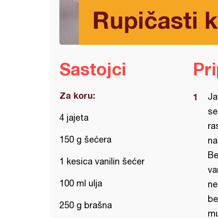
Rupičasti 
Sastojci
Pr
Za koru:
Ja
se
4 jajeta
ra
150 g šećera
na
Be
1 kesica vanilin šećer
va
100 ml ulja
ne
be
250 g brašna
mu