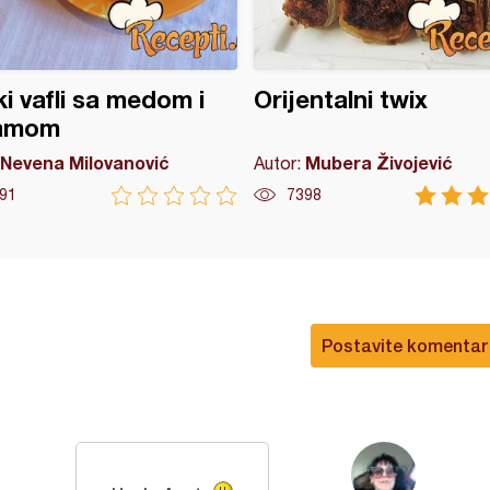
ki vafli sa medom i
Orijentalni twix
amom
Nevena Milovanović
Mubera Živojević
Autor:
91
7398
Postavite komentar