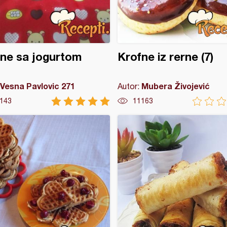
ne sa jogurtom
Krofne iz rerne (7)
Vesna Pavlovic 271
Mubera Živojević
Autor:
143
11163