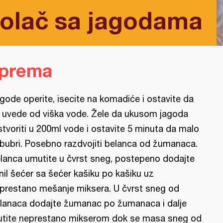
kolač sa jagodama
iprema
gode operite, isecite na komadiće i ostavite da
 uvede od viška vode. Žele da ukusom jagoda
stvoriti u 200ml vode i ostavite 5 minuta da malo
bubri. Posebno razdvojiti belanca od žumanaca.
lanca umutite u čvrst sneg, postepeno dodajte
nil šećer sa šećer kašiku po kašiku uz
prestano mešanje miksera. U čvrst sneg od
lanaca dodajte žumanac po žumanaca i dalje
tite neprestano mikserom dok se masa sneg od