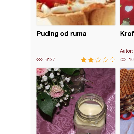
Puding od ruma
Krof
Autor:
6137
10
k torta sa crnom i belom čokoladom