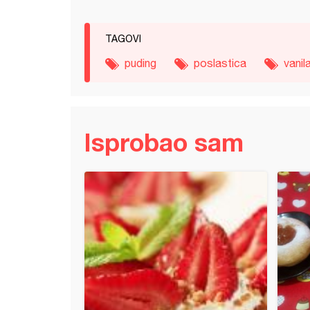
TAGOVI
puding
poslastica
vanil
Isprobao sam
 torta s keksom i jogurtom