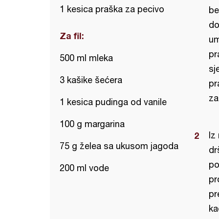
1 kesica praška za pecivo
be
do
Za fil:
um
pr
500 ml mleka
sj
3 kašike šećera
pr
za
1 kesica pudinga od vanile
100 g margarina
Iz
75 g želea sa ukusom jagoda
dr
po
200 ml vode
pr
pr
ka