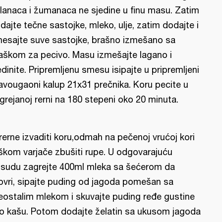
lanaca i žumanaca ne sjedine u finu masu. Zatim
dajte tečne sastojke, mleko, ulje, zatim dodajte i
esajte suve sastojke, brašno izmešano sa
aškom za pecivo. Masu izmešajte lagano i
edinite. Pripremljenu smesu isipajte u pripremljeni
avougaoni kalup 21x31 prečnika. Koru pecite u
grejanoj rerni na 180 stepeni oko 20 minuta.
 rerne izvaditi koru,odmah na pečenoj vrućoj kori
škom varjače zbušiti rupe. U odgovarajuću
sudu zagrejte 400ml mleka sa šećerom da
ovri, sipajte puding od jagoda pomešan sa
eostalim mlekom i skuvajte puding ređe gustine
o kašu. Potom dodajte želatin sa ukusom jagoda