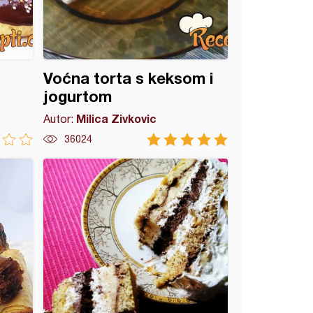
Voćna torta s keksom i
jogurtom
Milica Zivkovic
Autor:
36024