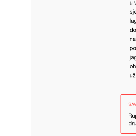
u 
sj
la
do
na
po
ja
oh
už
SA
Ru
dr