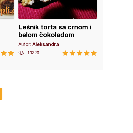
Lešnik torta sa crnom i
belom čokoladom
Aleksandra
Autor:
13320