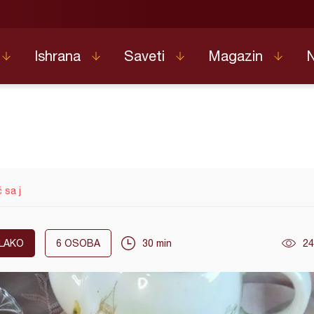
Ishrana
Saveti
Magazin
 sa j
LAKO
6
OSOBA
30 min
24