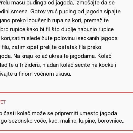
vrelu masu pudinga od jagoda, izmešajte da se
edini smesa. Gotov vruć puding od jagoda sipajte
gano preko izbušenih rupa na kori, premažite
bro rupice kako bi fil što dublje napunio rupice
 kori,zatim slede žute polovinu iseckanih jagoda
 filu, zatim opet prelijte ostatak fila preko
goda. Na kraju kolač ukrasite jagodama. Kolač
ladite u frižideru, hladan kolač secite na kocke i
ivajte u finom voćnom ukusu.
VET
pičasti kolač može se pripremiti umesto jagoda
ugo sezonsko voće, kao, maline, kupine, borovnice..