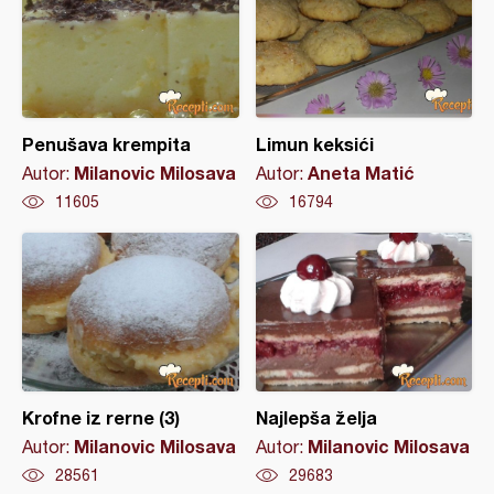
Penušava krempita
Limun keksići
Milanovic Milosava
Aneta Matić
Autor:
Autor:
11605
16794
Krofne iz rerne (3)
Najlepša želja
Milanovic Milosava
Milanovic Milosava
Autor:
Autor:
28561
29683