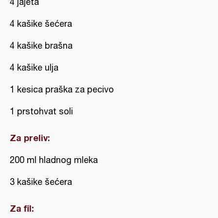
4 jajeta
4 kašike šećera
4 kašike brašna
4 kašike ulja
1 kesica praška za pecivo
1 prstohvat soli
Za preliv:
200 ml hladnog mleka
3 kašike šećera
Za fil: