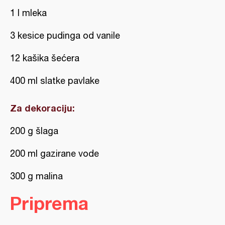
1 l mleka
3 kesice pudinga od vanile
12 kašika šećera
400 ml slatke pavlake
Za dekoraciju:
200 g šlaga
200 ml gazirane vode
300 g malina
Priprema