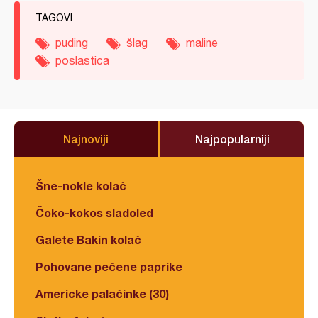
TAGOVI
puding
šlag
maline
poslastica
Najnoviji
Najpopularniji
Šne-nokle kolač
Čoko-kokos sladoled
Galete Bakin kolač
Pohovane pečene paprike
Americke palačinke (30)