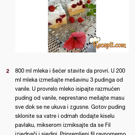
800 ml mleka i šećer stavite da provri. U 200
ml mleka izmešajte mešavinu 3 pudinga od
vanile. U provrelo mleko isipajte razmućen
puding od vanile, neprestano mešajte masu
sve dok se ne ukuva i zgusne. Gotov puding
sklonite sa vatre i odmah dodajte kiselu
pavlaku, mikserom izmiksajte da se Fil
izjednači i sjedini. Pripremljeni fil ravnomerno