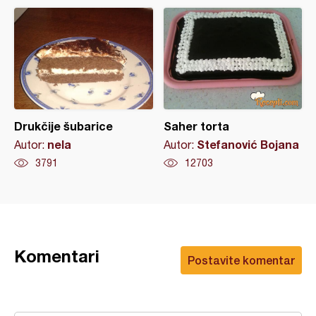
Drukčije šubarice
Saher torta
nela
Stefanović Bojana
Autor:
Autor:
3791
12703
Komentari
Postavite komentar