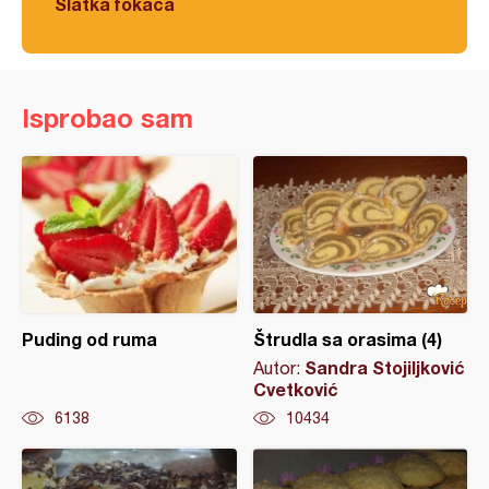
Slatka fokača
Isprobao sam
Puding od ruma
Štrudla sa orasima (4)
Sandra Stojiljković
Autor:
Cvetković
6138
10434