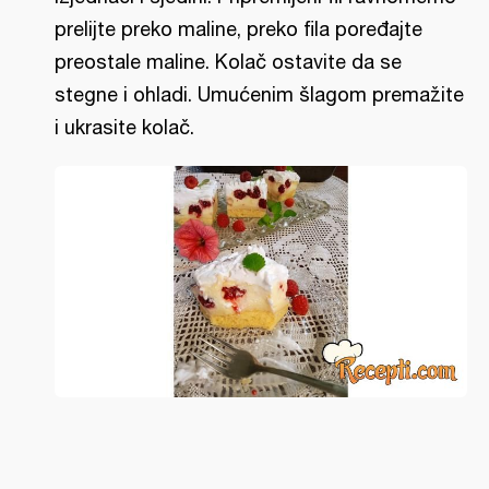
prelijte preko maline, preko fila poređajte
preostale maline. Kolač ostavite da se
stegne i ohladi. Umućenim šlagom premažite
i ukrasite kolač.