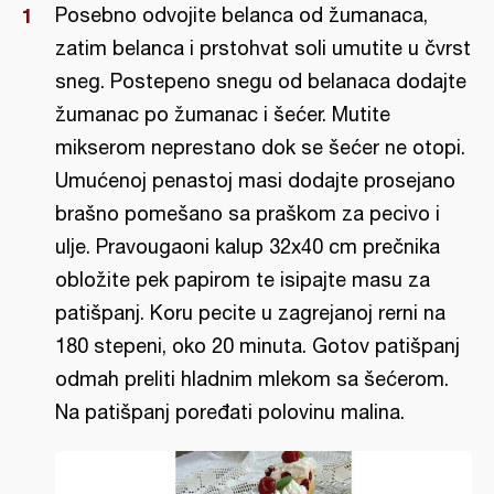
Posebno odvojite belanca od žumanaca,
zatim belanca i prstohvat soli umutite u čvrst
sneg. Postepeno snegu od belanaca dodajte
žumanac po žumanac i šećer. Mutite
mikserom neprestano dok se šećer ne otopi.
Umućenoj penastoj masi dodajte prosejano
brašno pomešano sa praškom za pecivo i
ulje. Pravougaoni kalup 32x40 cm prečnika
obložite pek papirom te isipajte masu za
patišpanj. Koru pecite u zagrejanoj rerni na
180 stepeni, oko 20 minuta. Gotov patišpanj
odmah preliti hladnim mlekom sa šećerom.
Na patišpanj poređati polovinu malina.