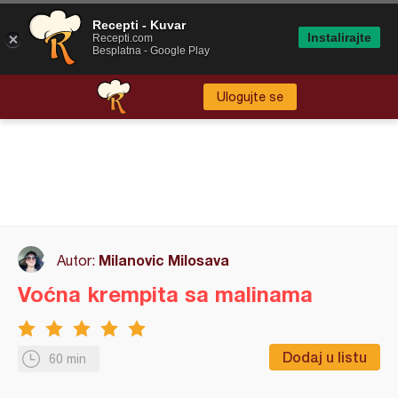
Recepti - Kuvar
Instalirajte
Recepti.com
Besplatna - Google Play
Ulogujte se
Milanovic Milosava
Autor:
Voćna krempita sa malinama
Dodaj u listu
60 min