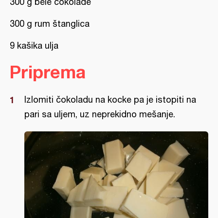
300 g bele čokolade
300 g rum štanglica
9 kašika ulja
Priprema
Izlomiti čokoladu na kocke pa je istopiti na
pari sa uljem, uz neprekidno mešanje.