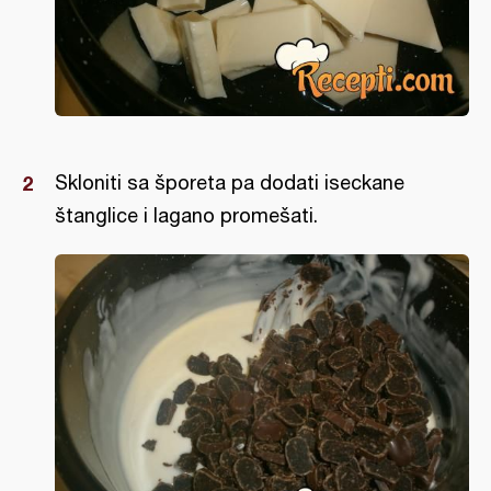
Skloniti sa šporeta pa dodati iseckane
štanglice i lagano promešati.