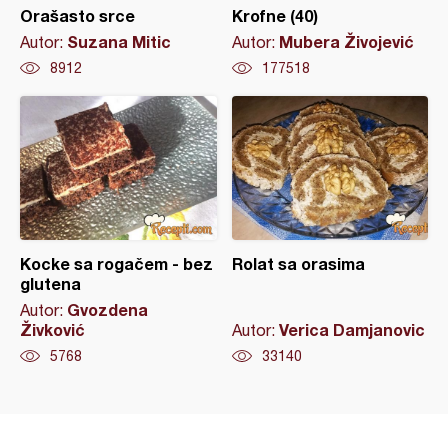
Orašasto srce
Krofne (40)
Suzana Mitic
Mubera Živojević
Autor:
Autor:
8912
177518
Kocke sa rogačem - bez
Rolat sa orasima
glutena
Gvozdena
Autor:
Živković
Verica Damjanovic
Autor:
5768
33140