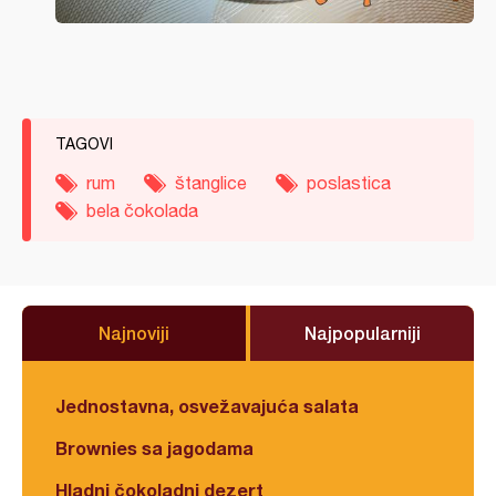
TAGOVI
rum
štanglice
poslastica
bela čokolada
Najnoviji
Najpopularniji
Jednostavna, osvežavajuća salata
Brownies sa jagodama
Hladni čokoladni dezert