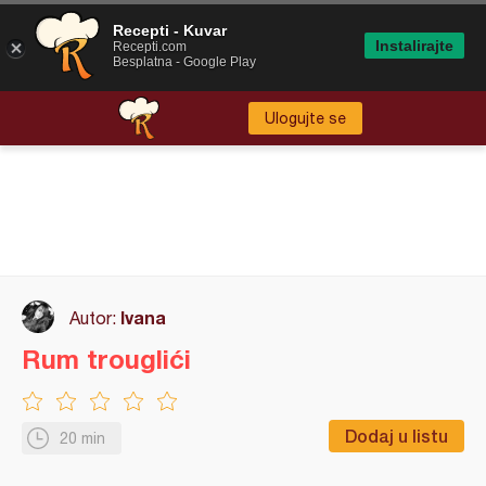
Recepti - Kuvar
Instalirajte
Recepti.com
Besplatna - Google Play
Ulogujte se
Ivana
Autor:
Rum trouglići
Dodaj u listu
20 min