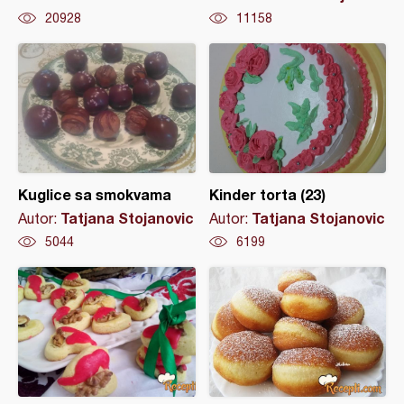
20928
11158
Kuglice sa smokvama
Kinder torta (23)
Tatjana Stojanovic
Tatjana Stojanovic
Autor:
Autor:
5044
6199