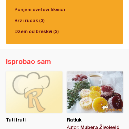
Punjeni cvetovi tikvica
Brzi ručak (3)
Džem od breskvi (3)
Isprobao sam
Tuti fruti
Ratluk
Mubera Živojević
Autor: