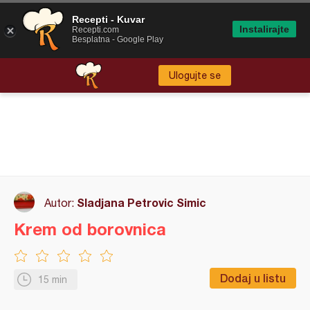
Recepti - Kuvar
Instalirajte
Recepti.com
Besplatna - Google Play
Ulogujte se
Sladjana Petrovic Simic
Autor:
Krem od borovnica
Dodaj u listu
15 min