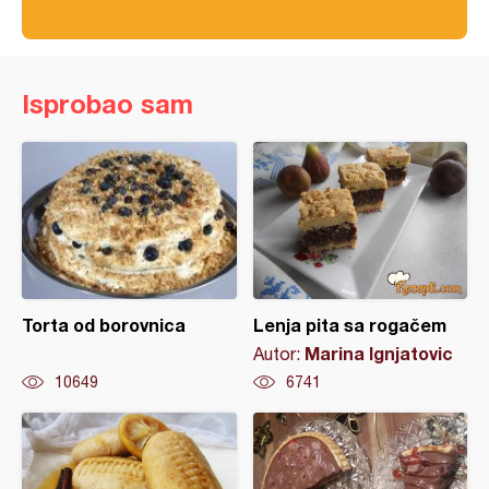
Isprobao sam
Torta od borovnica
Lenja pita sa rogačem
Marina Ignjatovic
Autor:
10649
6741