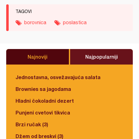
TAGOVI
borovnica
poslastica
Najnoviji
Najpopularniji
Jednostavna, osvežavajuća salata
Brownies sa jagodama
Hladni čokoladni dezert
Punjeni cvetovi tikvica
Brzi ručak (3)
Džem od breskvi (3)