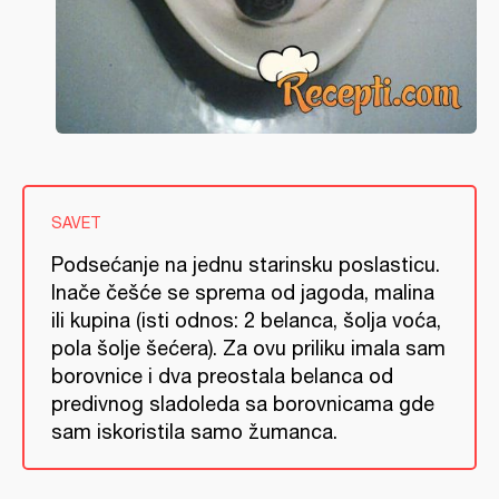
SAVET
Podsećanje na jednu starinsku poslasticu.
Inače češće se sprema od jagoda, malina
ili kupina (isti odnos: 2 belanca, šolja voća,
pola šolje šećera). Za ovu priliku imala sam
borovnice i dva preostala belanca od
predivnog sladoleda sa borovnicama gde
sam iskoristila samo žumanca.