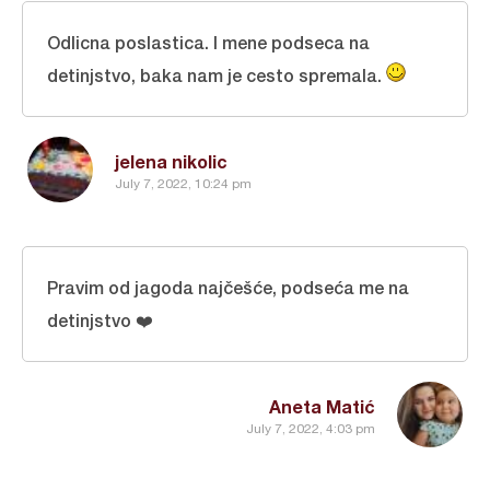
Odlicna poslastica. I mene podseca na
detinjstvo, baka nam je cesto spremala.
jelena nikolic
July 7, 2022, 10:24 pm
Pravim od jagoda najčešće, podseća me na
detinjstvo ❤️
Aneta Matić
July 7, 2022, 4:03 pm