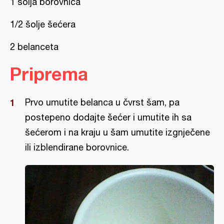
1 šolja borovnica
1/2 šolje šećera
2 belanceta
Priprema
Prvo umutite belanca u čvrst šam, pa
postepeno dodajte šećer i umutite ih sa
šećerom i na kraju u šam umutite izgnječene
ili izblendirane borovnice.