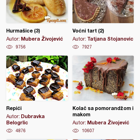
Hurmašice (3)
Voćni tart (2)
Mubera Živojević
Tatjana Stojanovic
Autor:
Autor:
9756
7927
Repići
Kolač sa pomorandžom i
makom
Dubravka
Autor:
Belogrlic
Mubera Živojević
Autor:
4876
10607