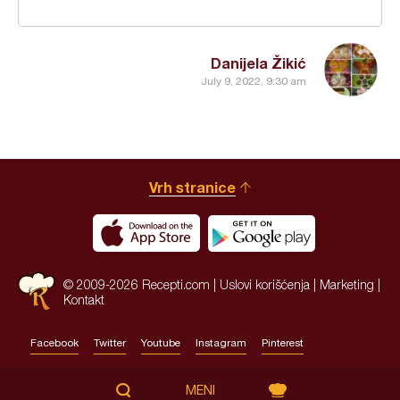
Danijela Žikić
July 9, 2022, 9:30 am
Vrh stranice
© 2009-2026 Recepti.com |
Uslovi korišćenja
|
Marketing
|
Kontakt
Facebook
Twitter
Youtube
Instagram
Pinterest
Site by:
HALO