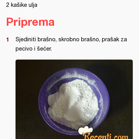
2 kašike ulja
Priprema
Sjediniti brašno, skrobno brašno, prašak za
pecivo i šećer.