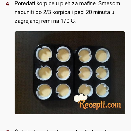
Poređati korpice u pleh za mafine. Smesom
napuniti do 2/3 korpica i peći 20 minuta u
zagrejanoj rerni na 170 C.