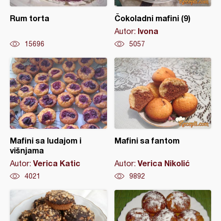
Rum torta
Čokoladni mafini (9)
Ivona
Autor:
15696
5057
Mafini sa ludajom i
Mafini sa fantom
višnjama
Verica Katic
Verica Nikolić
Autor:
Autor:
4021
9892