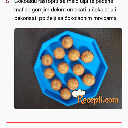
Čokoladu rastopiti sa malo ulja te pečene
mafine gornjim delom umakati u čokoladu i
dekorisati po želji sa čokoladnim mrvicama.