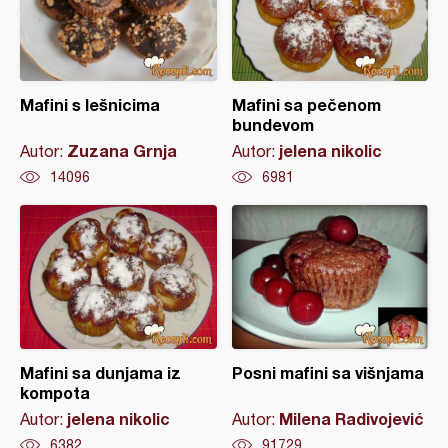
Mafini s lešnicima
Mafini sa pečenom
bundevom
Zuzana Grnja
jelena nikolic
Autor:
Autor:
14096
6981
Mafini sa dunjama iz
Posni mafini sa višnjama
kompota
jelena nikolic
Milena Radivojević
Autor:
Autor:
6382
91729