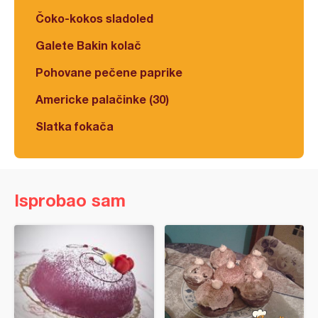
Čoko-kokos sladoled
Galete Bakin kolač
Pohovane pečene paprike
Americke palačinke (30)
Slatka fokača
Isprobao sam