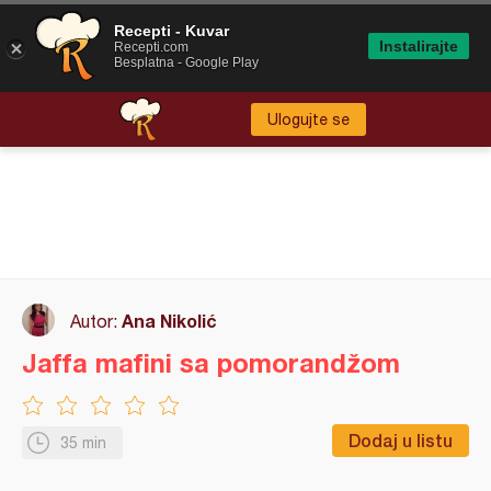
Recepti - Kuvar
Instalirajte
Recepti.com
Besplatna - Google Play
Ulogujte se
Ana Nikolić
Autor:
Jaffa mafini sa pomorandžom
Dodaj u listu
35 min