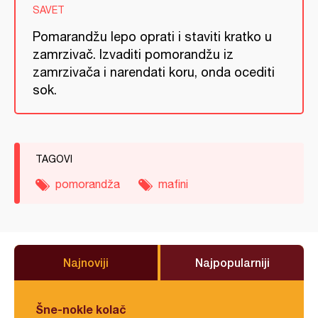
SAVET
Pomarandžu lepo oprati i staviti kratko u
zamrzivač. Izvaditi pomorandžu iz
zamrzivača i narendati koru, onda ocediti
sok.
TAGOVI
pomorandža
mafini
Najnoviji
Najpopularniji
Šne-nokle kolač