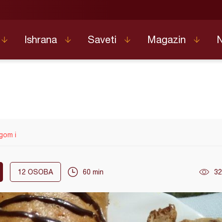
Ishrana
Saveti
Magazin
gom i
12
OSOBA
60 min
32