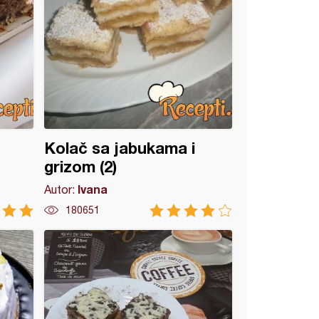
Kolač sa jabukama i
grizom (2)
Ivana
Autor:
180651