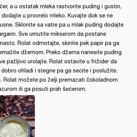
ćer, a u ostatak mleka rastvorite puding i gustin,
 dodajte u provrelo mleko. Kuvajte dok se ne
usne. Sklonite sa vatre pa u mlak puding dodajte
rgarin. Sve umutite mikserom da postane
nasto. Rolat odmotajte, skinite pek papir pa ga
emažite džemom. Preko džema nanesite puding
sve pažljivo urolajte. Rolat ostavite u frižider da
 dobro ohladi i stegne pa ga secite i poslužite.
. Rolat možete po želji premazati čokoladnom
azurom ili ga posuti prah šećerom.