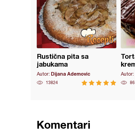
Rustična pita sa
Tort
jabukama
kre
Dijana Ademovic
Autor:
Autor:
13824
86
Komentari