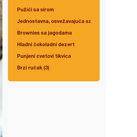
Pužići sa sirom
Jednostavna, osvežavajuća salata
Brownies sa jagodama
Hladni čokoladni dezert
Punjeni cvetovi tikvica
Brzi ručak (3)