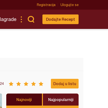
Registracija
Ulogujte se
Nagrade
Dodajte Recept
Dodaj u listu
24
Najnoviji
Najpopularniji