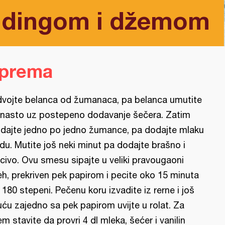
pudingom i džemom
iprema
vojte belanca od žumanaca, pa belanca umutite
nasto uz postepeno dodavanje šečera. Zatim
dajte jedno po jedno žumance, pa dodajte mlaku
du. Mutite još neki minut pa dodajte brašno i
civo. Ovu smesu sipajte u veliki pravougaoni
eh, prekriven pek papirom i pecite oko 15 minuta
 180 stepeni. Pečenu koru izvadite iz rerne i još
uću zajedno sa pek papirom uvijte u rolat. Za
em stavite da provri 4 dl mleka, šećer i vanilin