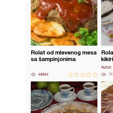
Rolat od mlevenog mesa
Rola
sa šampinjonima
kikir
Autor:
48864
71
i kolač od šargarepe i jabuke