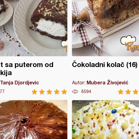
t sa puterom od
Čokoladni kolač (16)
ikija
Tanja Djordjevic
Mubera Živojević
Autor:
77
6594