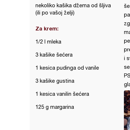
nekoliko kašika džema od šljiva
še
(ili po vašoj želji)
pa
zg
Za krem:
ma
pe
1/2 l mleka
pr
3 kašike šećera
i 
se
1 kesica pudinga od vanile
PS
3 kašike gustina
gl
1 kesica vanilin šećera
125 g margarina