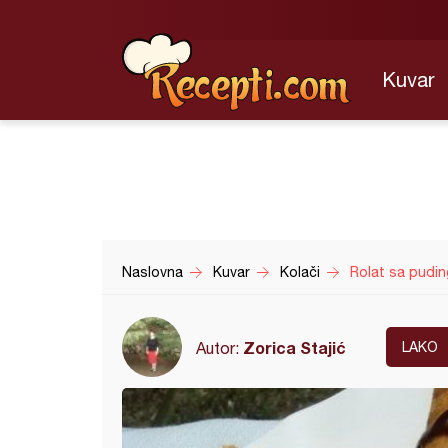
Kuvar
Naslovna
Kuvar
Kolači
Rolat sa pudin
Zorica Stajić
Autor:
LAKO