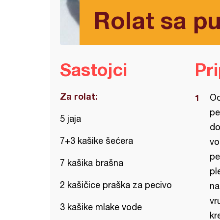
Rolat sa 
Sastojci
Pr
Za rolat:
Od
pe
5 jaja
do
7+3 kašike šećera
vo
pe
7 kašika brašna
pl
2 kašičice praška za pecivo
na
vr
3 kašike mlake vode
kr