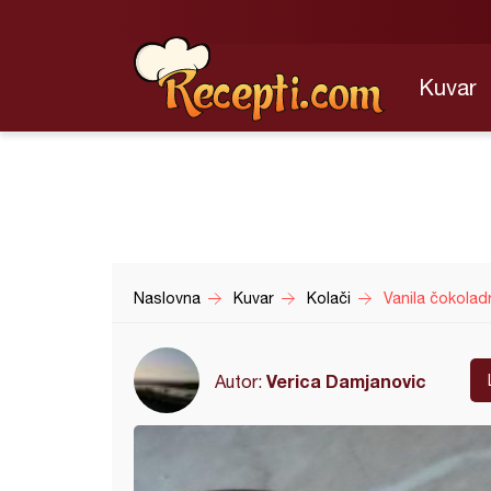
Kuvar
Naslovna
Kuvar
Kolači
Vanila čokolad
Verica Damjanovic
Autor: