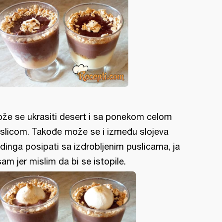
že se ukrasiti desert i sa ponekom celom
slicom. Takođe može se i između slojeva
dinga posipati sa izdrobljenim puslicama, ja
sam jer mislim da bi se istopile.