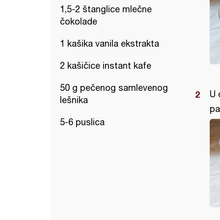
1,5-2 štanglice mlečne
čokolade
1 kašika vanila ekstrakta
2 kašičice instant kafe
50 g pečenog samlevenog
U 
lešnika
pa
5-6 puslica