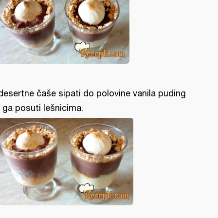
desertne čaše sipati do polovine vanila puding
 ga posuti lešnicima.