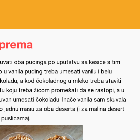
iprema
uvati oba pudinga po uputstvu sa kesice s tim
o u vanila puding treba umesati vanilu i belu
koladu, a kod čokoladnog u mleko treba staviti
fu koju treba žicom promešati da se rastopi, a u
uvan umesati čokoladu. Inače vanila sam skuvala
o jednu masu za oba deserta (i za malina desert
 puslicama).