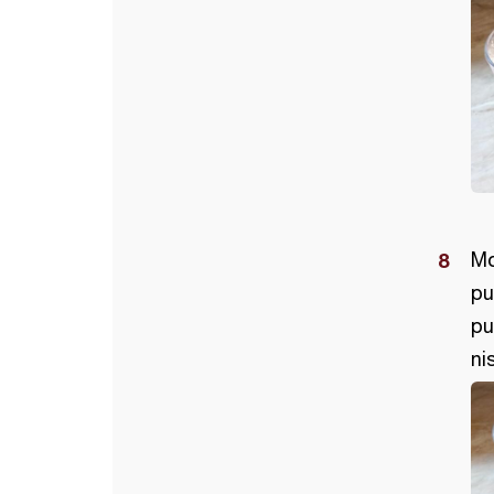
Mo
pu
pu
ni