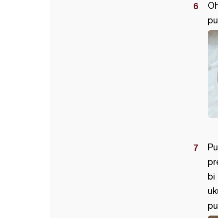
Oh
pu
Pu
pr
bi
uk
pu