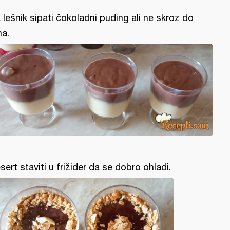
 lešnik sipati čokoladni puding ali ne skroz do
ha.
sert staviti u frižider da se dobro ohladi.