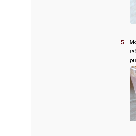
Mo
ra
pu