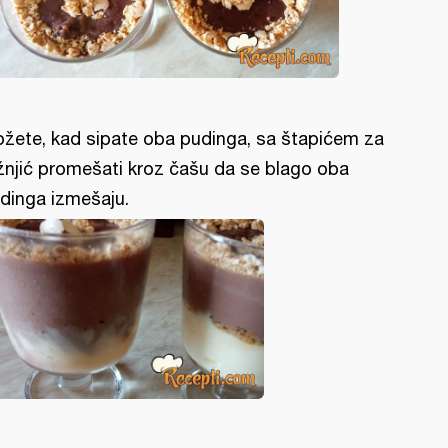
žete, kad sipate oba pudinga, sa štapićem za
žnjić promešati kroz čašu da se blago oba
dinga izmešaju.