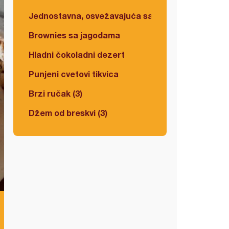
Jednostavna, osvežavajuća salata
Brownies sa jagodama
Hladni čokoladni dezert
Punjeni cvetovi tikvica
Brzi ručak (3)
Džem od breskvi (3)