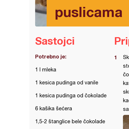
puslicama
Sastojci
Pr
Potrebno je:
Sk
st
1 l mleka
čo
1 kesica pudinga od vanile
ka
sk
1 kesica pudinga od čokolade
ka
6 kašika šećera
sa
1,5-2 štanglice bele čokolade