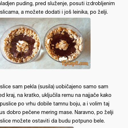
ladjen puding, pred služenje, posuti izdrobljenim
slicama, a možete dodati i još leinika, po želji.
slice sam pekla (susila) uobičajeno samo sam
ed kraj, na kratko, uključila rernu na najjače kako
 puslice po vrhu dobile tamnu boju, a i volim taj
us dobro pečene mering mase. Naravno, po želji
slice možete ostaviti da budu potpuno bele.