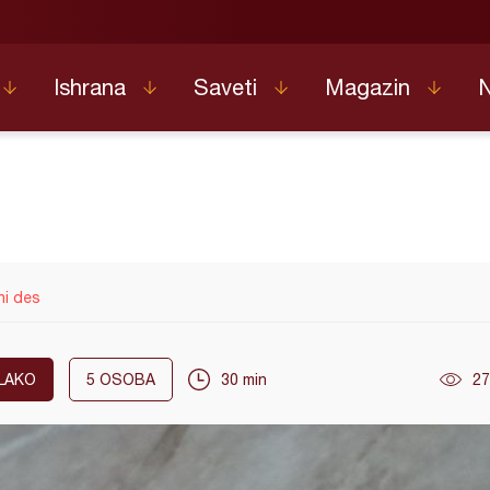
Ishrana
Saveti
Magazin
ni des
LAKO
5
OSOBA
30 min
27