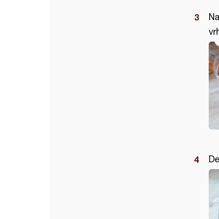
Na
vr
De