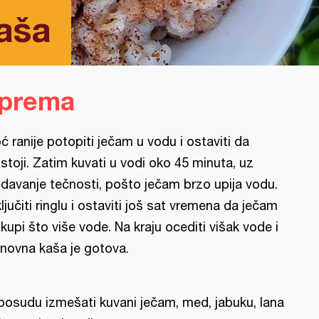
aša
iprema
ć ranije potopiti ječam u vodu i ostaviti da
stoji. Zatim kuvati u vodi oko 45 minuta, uz
davanje tečnosti, pošto ječam brzo upija vodu.
ključiti ringlu i ostaviti još sat vremena da ječam
kupi što više vode. Na kraju ocediti višak vode i
novna kaša je gotova.
posudu izmešati kuvani ječam, med, jabuku, lana