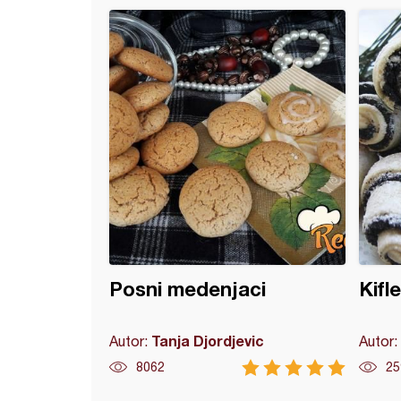
 pita od jabuka i urmi
Posni medenjaci
Kifl
Tanja Djordjevic
Autor:
Autor:
8062
25