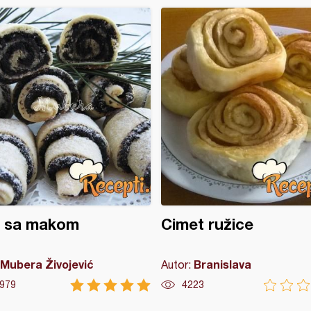
e sa makom
Cimet ružice
Mubera Živojević
Branislava
Autor:
979
4223