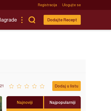
Registracija
Ulogujte se
Nagrade
Dodajte Recept
Dodaj u listu
21
Najnoviji
Najpopularniji