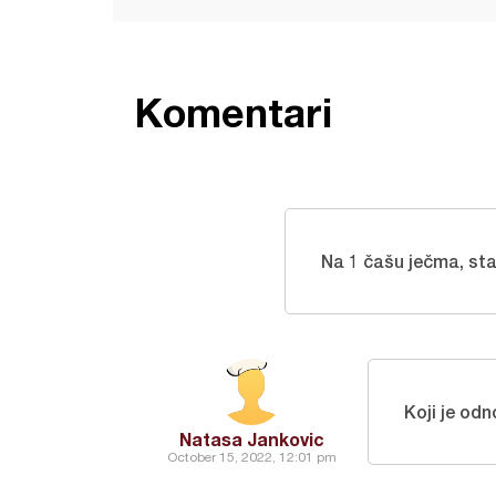
Komentari
Na 1 čašu ječma, sta
Koji je odn
Natasa Jankovic
October 15, 2022, 12:01 pm