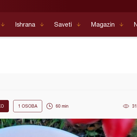
Ishrana
Saveti
Magazin
KO
1
OSOBA
60 min
31