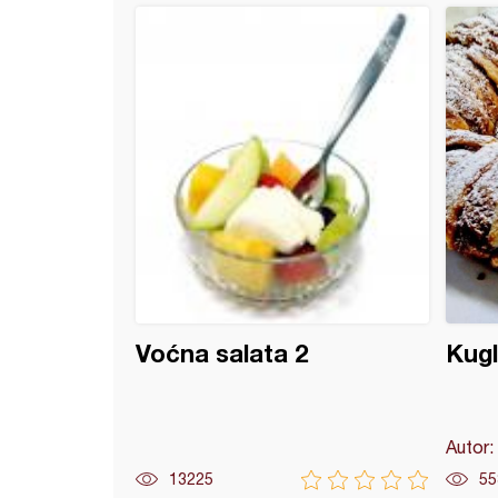
g od hleba (2)
Voćna salata 2
Kugl
Autor:
13225
55