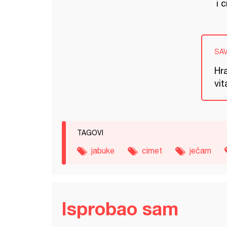
i c
SA
Hra
vi
TAGOVI
jabuke
cimet
ječam
Isprobao sam