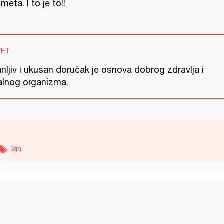
imeta. I to je to!!
VET
nljiv i ukusan doručak je osnova dobrog zdravlja i
talnog organizma.
lan