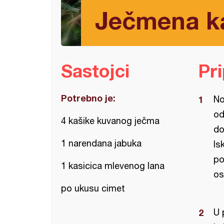
Ječmena k
Sastojci
Pr
Potrebno je:
No
od
4 kašike kuvanog ječma
do
1 narendana jabuka
Is
po
1 kasicica mlevenog lana
os
po ukusu cimet
U 