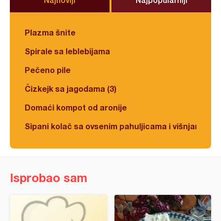
Plazma šnite
Spirale sa leblebijama
Pečeno pile
Čizkejk sa jagodama (3)
Domaći kompot od aronije
Sipani kolač sa ovsenim pahuljicama i višnjama
Isprobao sam