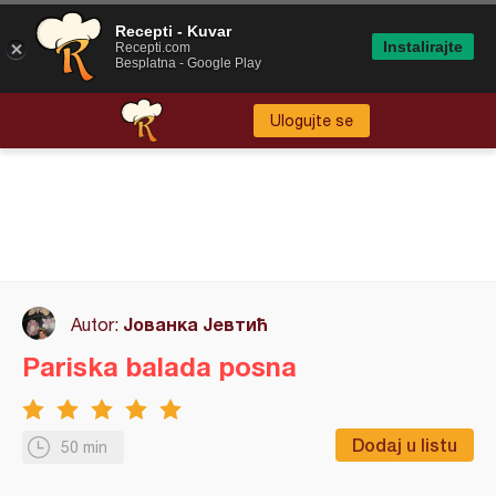
Recepti - Kuvar
Instalirajte
Recepti.com
Besplatna - Google Play
Ulogujte se
Јованка Јевтић
Autor:
Pariska balada posna
Dodaj u listu
50 min