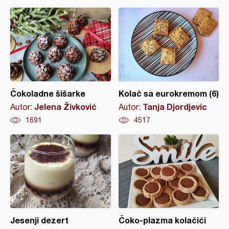
Čokoladne šišarke
Kolač sa eurokremom (6)
Jelena Živković
Tanja Djordjevic
Autor:
Autor:
1691
4517
Jesenji dezert
Čoko-plazma kolačići