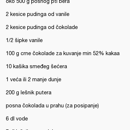
oko 500 g posnog pti bera
2 kesice pudinga od vanile
2 kesice pudinga od čokolade
1/2 šipke vanile
100 g crne čokolade za kuvanje min 52% kakaa
10 kašika smeđeg šećera
1 veća ili 2 manje dunje
200 g lešnik putera
posna čokolada u prahu (za posipanje)
6 dl vode