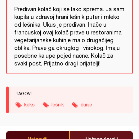
Predivan kolač koji se lako sprema. Ja sam
kupila u zdravoj hrani lešnik puter i mleko
od lešnika. Ukus je predivan. Inače u
francuskoj ovaj kolač prave u restoranima
vegetarijanske kuhinje malo drugačijeg
oblika. Prave ga okruglog i visokog. Imaju
posebne kalupe pojedinačne. Kolač za
svaki post. Prijatno dragi prijatelji!
TAGOVI
keks
lešnik
dunje
Najnoviji
Najpopularniji