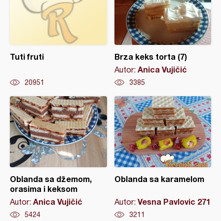
Tuti fruti
Brza keks torta (7)
Anica Vujičić
Autor:
20951
3385
Oblanda sa džemom,
Oblanda sa karamelom
orasima i keksom
Anica Vujičić
Vesna Pavlovic 271
Autor:
Autor:
5424
3211