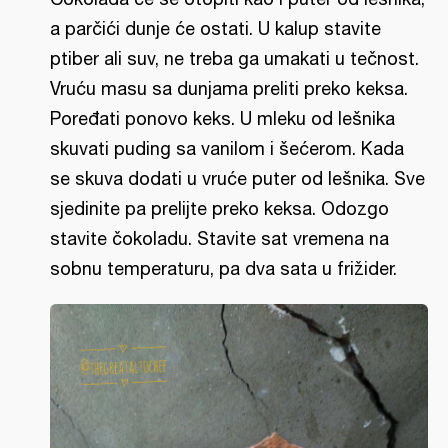
a parčići dunje će ostati. U kalup stavite
ptiber ali suv, ne treba ga umakati u tečnost.
Vruću masu sa dunjama preliti preko keksa.
Poređati ponovo keks. U mleku od lešnika
skuvati puding sa vanilom i šećerom. Kada
se skuva dodati u vruće puter od lešnika. Sve
sjedinite pa prelijte preko keksa. Odozgo
stavite čokoladu. Stavite sat vremena na
sobnu temperaturu, pa dva sata u frižider.