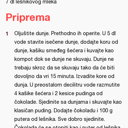
7 dl lešnikovog mleka
Priprema
Oljuštite dunje. Prethodno ih operite. U 5 dl
vode stavite isečene dunje, dodajte koru od
dunje, kašiku smeđeg šećera i kuvajte kao
kompot dok se dunje ne skuvaju. Dunje ne
trebaju skroz da se skuvaju tako da će biti
dovoljno da vri 15 minuta. Izvadite kore od
dunja. U preostalom decilitru vode razmutite
4 kašike šećera i 2 kesice pudinga od
čokolade. Sjedinite sa dunjama i skuvajte kao
klasičan puding. Dodajte čokoladu i 100 g
putera od lešnika. Sve dobro sjedinite.
Čokolada će se otopiti kao i puter od lešnika,