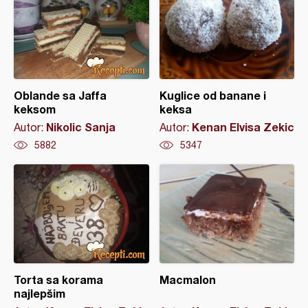
Oblande sa Jaffa
Kuglice od banane i
keksom
keksa
Nikolic Sanja
Kenan Elvisa Zekic
Autor:
Autor:
5882
5347
Torta sa korama
Macmalon
najlepšim