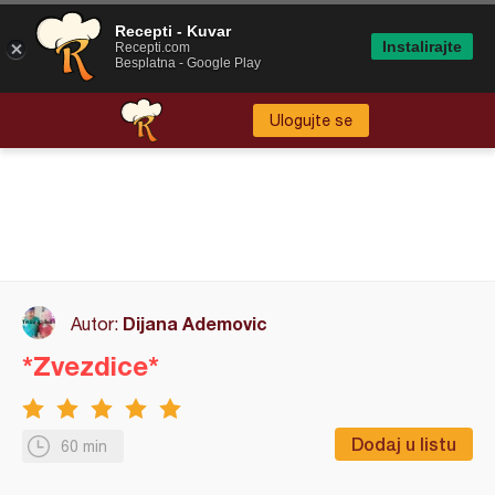
Recepti - Kuvar
Instalirajte
Recepti.com
Besplatna - Google Play
Ulogujte se
Dijana Ademovic
Autor:
*Zvezdice*
Dodaj u listu
60 min