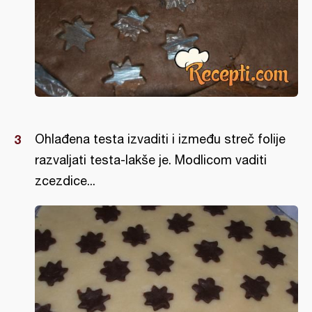
Ohlađena testa izvaditi i između streč folije
razvaljati testa-lakše je. Modlicom vaditi
zcezdice...