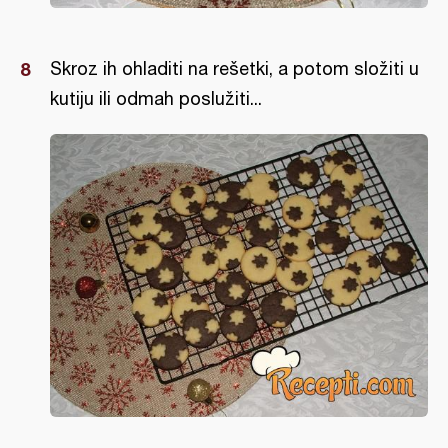
Skroz ih ohladiti na rešetki, a potom složiti u
kutiju ili odmah poslužiti...