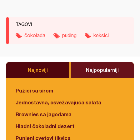
TAGOVI
čokolada
puding
keksici
Najnoviji
Najpopularniji
Pužići sa sirom
Jednostavna, osvežavajuća salata
Brownies sa jagodama
Hladni čokoladni dezert
Punjeni cvetovi tikvica