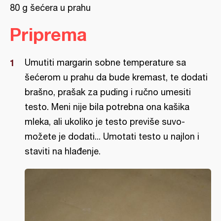
80 g šećera u prahu
Priprema
Umutiti margarin sobne temperature sa
šećerom u prahu da bude kremast, te dodati
brašno, prašak za puding i ručno umesiti
testo. Meni nije bila potrebna ona kašika
mleka, ali ukoliko je testo previše suvo-
možete je dodati... Umotati testo u najlon i
staviti na hlađenje.