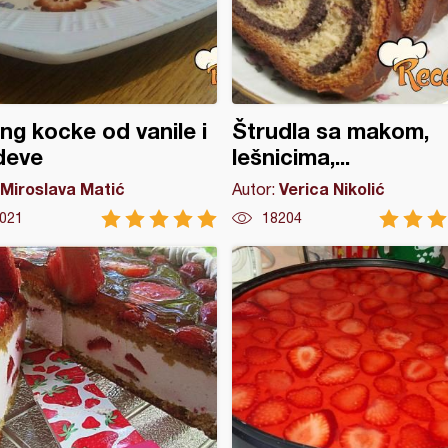
ng kocke od vanile i
Štrudla sa makom,
deve
lešnicima,...
Miroslava Matić
Verica Nikolić
Autor:
021
18204