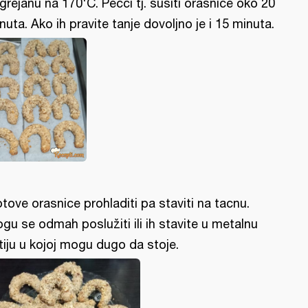
grejanu na 170'C. Pećci tj. susiti orasnice oko 20
nuta. Ako ih pravite tanje dovoljno je i 15 minuta.
tove orasnice prohladiti pa staviti na tacnu.
gu se odmah poslužiti ili ih stavite u metalnu
tiju u kojoj mogu dugo da stoje.