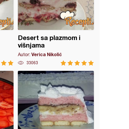
Desert sa plazmom i
višnjama
Verica Nikolić
Autor:
33063