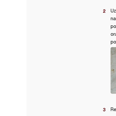
Uz
na
po
or
po
Re