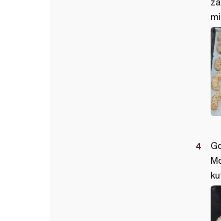
za
mi
Go
Mo
ku