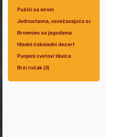
Pužići sa sirom
Jednostavna, osvežavajuća salata
Brownies sa jagodama
Hladni čokoladni dezert
Punjeni cvetovi tikvica
Brzi ručak (3)