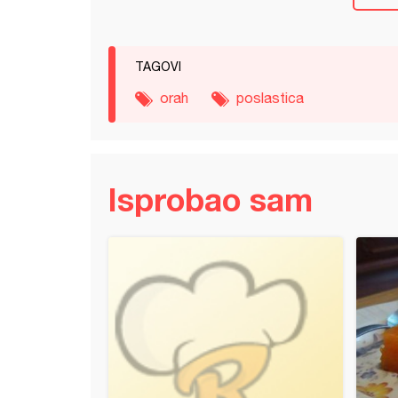
TAGOVI
orah
poslastica
Isprobao sam
t sa plazmom i višnjama