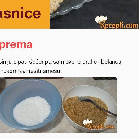
asnice
iprema
činiju sipati šećer pa samlevene orahe i belanca
 rukom zamesiti smesu.