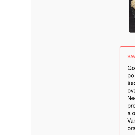
SA
Go
po
še
ov
Ne
pro
a 
Va
ora