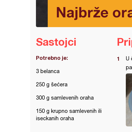
Najbrže or
Sastojci
Pr
Potrebno je:
U 
pa
3 belanca
250 g šećera
300 g samlevenih oraha
150 g krupno samlevenih ili
iseckanih oraha