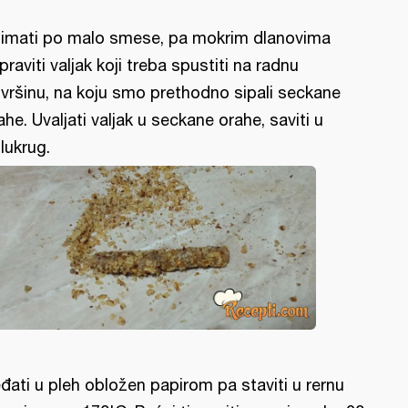
imati po malo smese, pa mokrim dlanovima
praviti valjak koji treba spustiti na radnu
vršinu, na koju smo prethodno sipali seckane
ahe. Uvaljati valjak u seckane orahe, saviti u
lukrug.
đati u pleh obložen papirom pa staviti u rernu