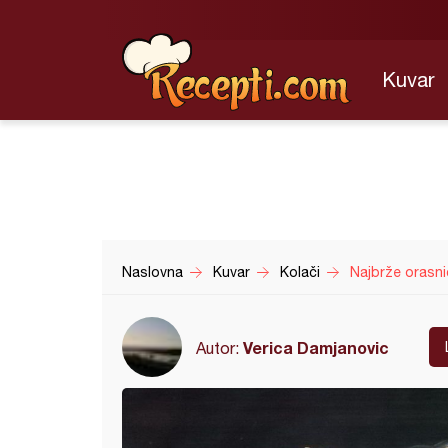
Kuvar
Naslovna
Kuvar
Kolači
Najbrže orasni
Verica Damjanovic
Autor: