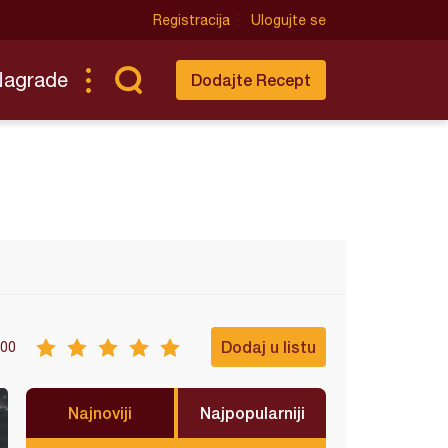
Registracija
Ulogujte se
Nagrade
Dodajte Recept
Dodaj u listu
00
Najnoviji
Najpopularniji