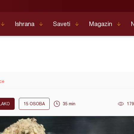
Ishrana
Saveti
Magazin
ce
LAKO
15
OSOBA
35 min
179