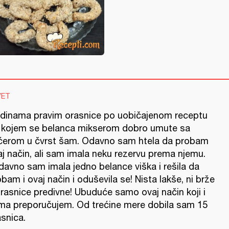
VET
dinama pravim orasnice po uobičajenom receptu
 kojem se belanca mikserom dobro umute sa
ćerom u čvrst šam. Odavno sam htela da probam
aj način, ali sam imala neku rezervu prema njemu.
davno sam imala jedno belance viška i rešila da
bam i ovaj način i oduševila se! Nista lakše, ni brže
orasnice predivne! Ubuduće samo ovaj način koji i
ma preporučujem. Od trećine mere dobila sam 15
snica.