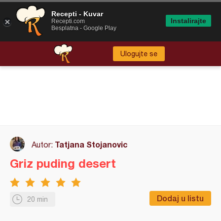
Recepti - Kuvar
Instalirajte
Recepti.com
Besplatna - Google Play
Ulogujte se
Tatjana Stojanovic
Autor:
Griz puding desert
Dodaj u listu
20 min