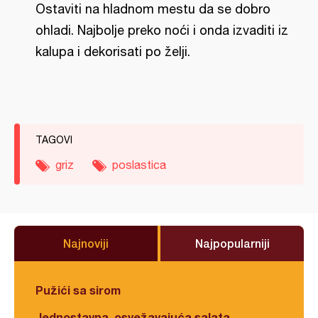
Ostaviti na hladnom mestu da se dobro
ohladi. Najbolje preko noći i onda izvaditi iz
kalupa i dekorisati po želji.
TAGOVI
griz
poslastica
Najnoviji
Najpopularniji
Pužići sa sirom
Jednostavna, osvežavajuća salata