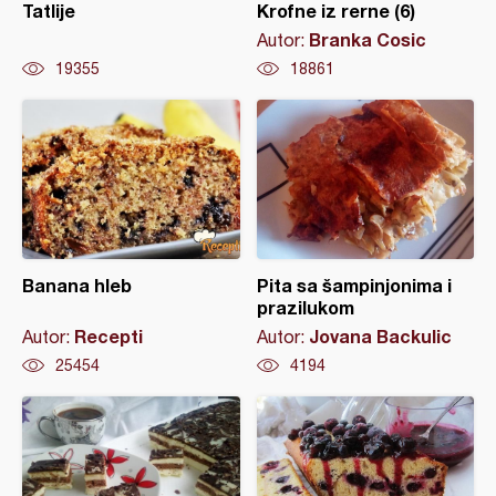
Tatlije
Krofne iz rerne (6)
Branka Cosic
Autor:
19355
18861
Banana hleb
Pita sa šampinjonima i
prazilukom
Recepti
Jovana Backulic
Autor:
Autor:
25454
4194