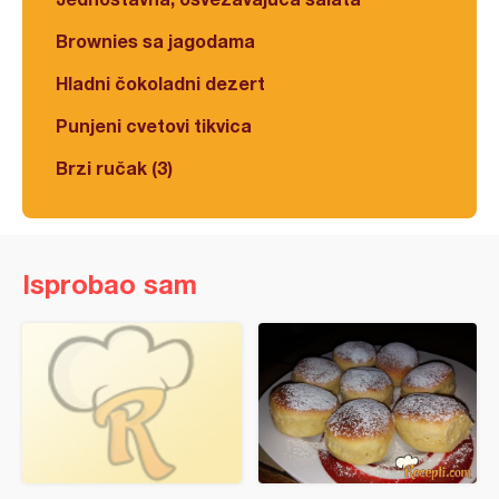
Brownies sa jagodama
Hladni čokoladni dezert
Punjeni cvetovi tikvica
Brzi ručak (3)
Isprobao sam