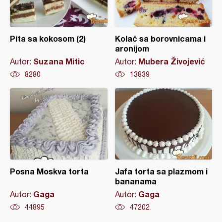
Pita sa kokosom (2)
Kolač sa borovnicama i
aronijom
Suzana Mitic
Mubera Živojević
Autor:
Autor:
8280
13839
Posna Moskva torta
Jafa torta sa plazmom i
bananama
Gaga
Gaga
Autor:
Autor:
44895
47202