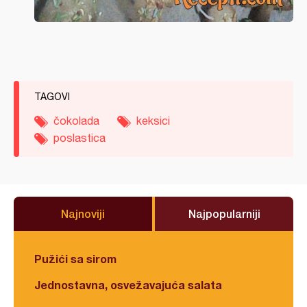
TAGOVI
čokolada
keksici
poslastica
Najnoviji
Najpopularniji
Pužići sa sirom
Jednostavna, osvežavajuća salata