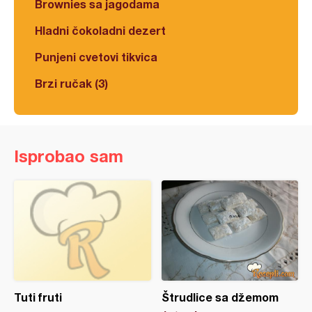
Brownies sa jagodama
Hladni čokoladni dezert
Punjeni cvetovi tikvica
Brzi ručak (3)
Isprobao sam
Tuti fruti
Štrudlice sa džemom