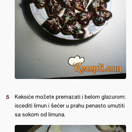
Keksiće možete premazati i belom glazurom:
iscediti limun i šećer u prahu penasto umutiti
sa sokom od limuna.