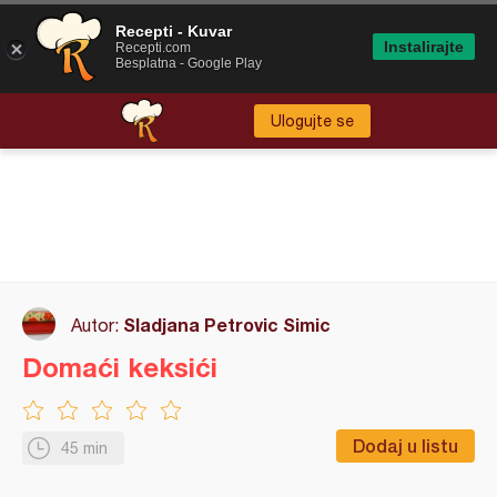
Recepti - Kuvar
Instalirajte
Recepti.com
Besplatna - Google Play
Ulogujte se
Sladjana Petrovic Simic
Autor:
Domaći keksići
Dodaj u listu
45 min