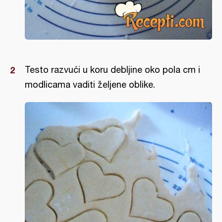
Testo razvući u koru debljine oko pola cm i
modlicama vaditi željene oblike.