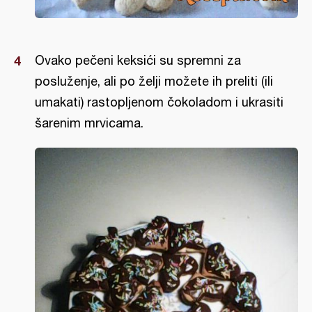
Ovako pečeni keksići su spremni za
posluženje, ali po želji možete ih preliti (ili
umakati) rastopljenom čokoladom i ukrasiti
šarenim mrvicama.