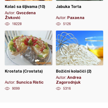
Kolač sa šljivama (10)
Jabuka Torta
Gvozdena
Autor:
Živković
Рахаела
Autor:
18228
5126
Krostata (Crostata)
Božićni kolačići (2)
Andrea
Autor:
Suncica Ristic
Zagorodnjuk
Autor:
9099
5316