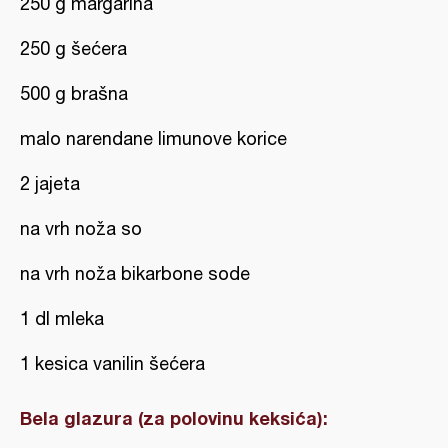
250 g margarina
250 g šećera
500 g brašna
malo narendane limunove korice
2 jajeta
na vrh noža so
na vrh noža bikarbone sode
1 dl mleka
1 kesica vanilin šećera
Bela glazura (za polovinu keksića):