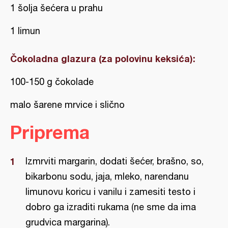
1 šolja šećera u prahu
1 limun
Čokoladna glazura (za polovinu keksića):
100-150 g čokolade
malo šarene mrvice i slično
Priprema
Izmrviti margarin, dodati šećer, brašno, so,
bikarbonu sodu, jaja, mleko, narendanu
limunovu koricu i vanilu i zamesiti testo i
dobro ga izraditi rukama (ne sme da ima
grudvica margarina).