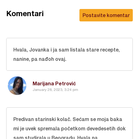
Komentari
Postavite komentar
Hvala, Jovanka i ja sam listala stare recepte,
nanine, pa nađoh ovaj.
Marijana Petrović
January 28, 2023, 3:24 pm
Predivan starinski kolač. Sećam se moja baka
mi je uvek spremala početkom devedesetih dok
sam studirala u Beogradu. Hvala na