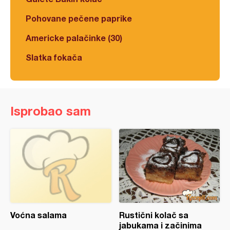
Pohovane pečene paprike
Americke palačinke (30)
Slatka fokača
Isprobao sam
Voćna salama
Rustični kolač sa
jabukama i začinima