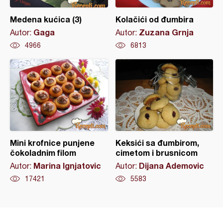
Medena kućica (3)
Kolačići od đumbira
Gaga
Zuzana Grnja
Autor:
Autor:
4966
6813
Mini krofnice punjene
Keksići sa đumbirom,
čokoladnim filom
cimetom i brusnicom
Marina Ignjatovic
Dijana Ademovic
Autor:
Autor:
17421
5583