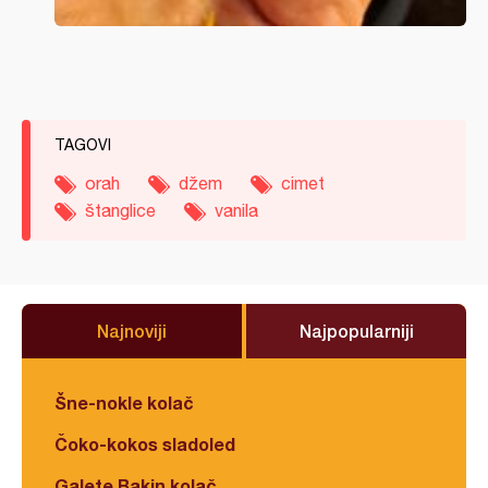
TAGOVI
orah
džem
cimet
štanglice
vanila
Najnoviji
Najpopularniji
Šne-nokle kolač
Čoko-kokos sladoled
Galete Bakin kolač