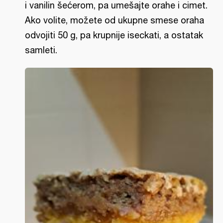
i vanilin šećerom, pa umešajte orahe i cimet.
Ako volite, možete od ukupne smese oraha
odvojiti 50 g, pa krupnije iseckati, a ostatak
samleti.