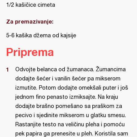
1/2 kašičice cimeta
Za premazivanje:
5-6 kašika džema od kajsije
Priprema
Odvojte belanca od žumanaca. Žumancima
dodajte šećer i vanilin šećer pa mikserom
izmutite. Potom dodajte omekšali puter i još
jednom fino penasto izmiksajte. Na kraju
dodajte brašno pomešano sa praškom za
pecivo i sjedinite mikserom u glatku smesu.
Rastanjite testo na veličinu pleha i pomoću
pek papira ga prenesite u pleh. Koristila sam