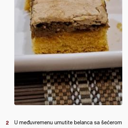
U međuvremenu umutite belanca sa šećerom