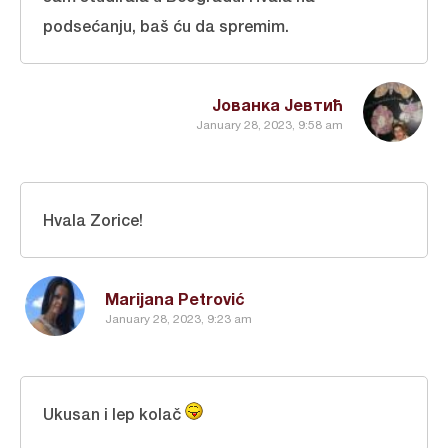
podsećanju, baš ću da spremim.
Јованка Јевтић
January 28, 2023, 9:58 am
Hvala Zorice!
Marijana Petrović
January 28, 2023, 9:23 am
Ukusan i lep kolač