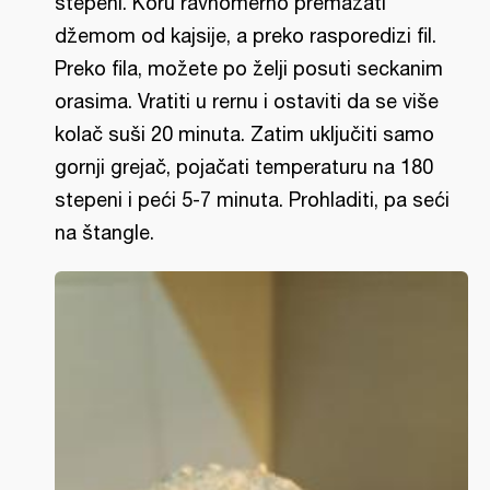
stepeni. Koru ravnomerno premazati
džemom od kajsije, a preko rasporedizi fil.
Preko fila, možete po želji posuti seckanim
orasima. Vratiti u rernu i ostaviti da se više
kolač suši 20 minuta. Zatim uključiti samo
gornji grejač, pojačati temperaturu na 180
stepeni i peći 5-7 minuta. Prohladiti, pa seći
na štangle.