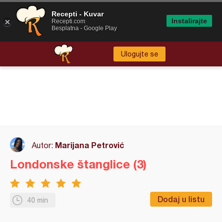
Recepti - Kuvar
Instalirajte
Recepti.com
Besplatna - Google Play
Ulogujte se
Marijana Petrović
Autor:
Londonske štanglice (3)
Dodaj u listu
40 min