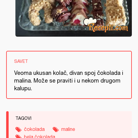
SAVET
Veoma ukusan kolač, divan spoj čokolada i
malina. Može se praviti i u nekom drugom
kalupu.
TAGOVI
čokolada
maline
bela čokolada