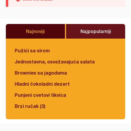
Najnoviji
Najpopularniji
Pužići sa sirom
Jednostavna, osvežavajuća salata
Brownies sa jagodama
Hladni čokoladni dezert
Punjeni cvetovi tikvica
Brzi ručak (3)