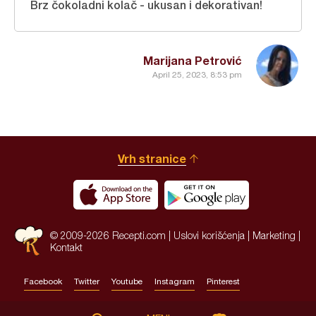
Brz čokoladni kolač - ukusan i dekorativan!
Marijana Petrović
April 25, 2023, 8:53 pm
Vrh stranice
© 2009-2026 Recepti.com |
Uslovi korišćenja
|
Marketing
|
Kontakt
Facebook
Twitter
Youtube
Instagram
Pinterest
Site by:
HALO