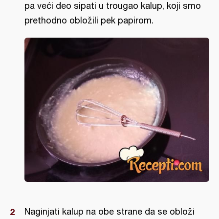
pa veći deo sipati u trougao kalup, koji smo
prethodno obložili pek papirom.
Naginjati kalup na obe strane da se obloži