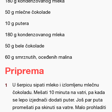
180 g kondenzovanog mleka
50 g mlečne čokolade
10 g putera
180 g kondenzovanog mleka
50 g bele čokolade
60 g smrznutih, oceđenih malina
Priprema
U šerpicu sipati mleko i izlomljenu mlečnu
čokoladu. Mešati 10 minuta na vatri, pa kada
se lepo izjednači dodati puter. Još par puta
promešati pa skinuti sa vatre. Malo prohladiti