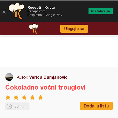
Recepti - Kuvar
Instalirajte
Recepti.com
Besplatna - Google Play
Ulogujte se
Verica Damjanovic
Autor:
Čokoladno voćni trouglovi
Dodaj u listu
30 min