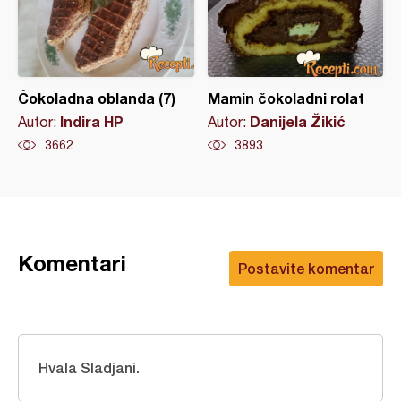
Čokoladna oblanda (7)
Mamin čokoladni rolat
Indira HP
Danijela Žikić
Autor:
Autor:
3662
3893
Komentari
Postavite komentar
Hvala Sladjani.