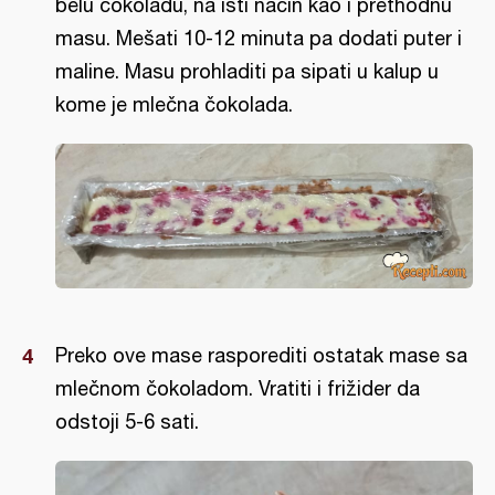
belu čokoladu, na isti način kao i prethodnu
masu. Mešati 10-12 minuta pa dodati puter i
maline. Masu prohladiti pa sipati u kalup u
kome je mlečna čokolada.
Preko ove mase rasporediti ostatak mase sa
mlečnom čokoladom. Vratiti i frižider da
odstoji 5-6 sati.