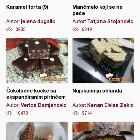
Karamel torta (9)
Mančmelo koji se ne
peče
jelena dugalic
Tatjana Stojanovic
Autor:
Autor:
3935
6249
Čokoladne kocke sa
Najukusnija oblanda
ekspandiranim pirinčem
Verica Damjanovic
Kenan Elvisa Zekic
Autor:
Autor:
10470
9714