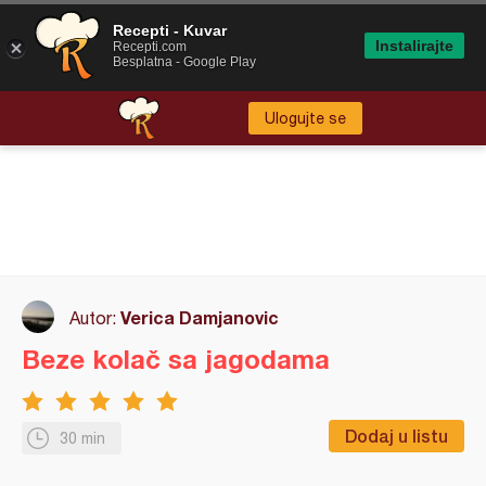
Recepti - Kuvar
Instalirajte
Recepti.com
Besplatna - Google Play
Ulogujte se
Verica Damjanovic
Autor:
Beze kolač sa jagodama
Dodaj u listu
30 min