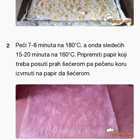
Peći 7-8 minuta na 180'C, a onda sledećih
15-20 minuta na 160'C. Pripremiti papir koji
treba posuti prah šećerom pa pečenu koru
izvrnuti na papir da šećerom.