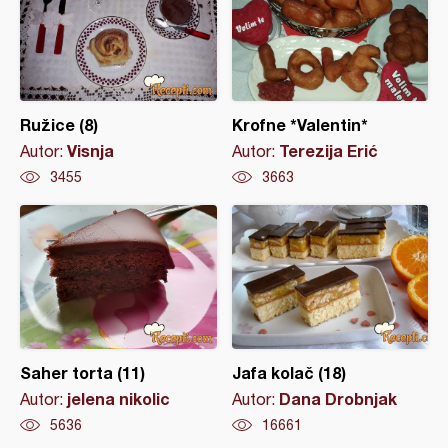
Ružice (8)
Krofne *Valentin*
Visnja
Terezija Erić
Autor:
Autor:
3455
3663
Saher torta (11)
Jafa kolač (18)
jelena nikolic
Dana Drobnjak
Autor:
Autor:
5636
16661