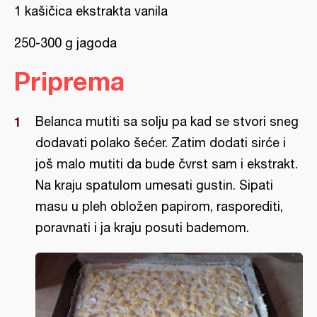
1 kašičica ekstrakta vanila
250-300 g jagoda
Priprema
Belanca mutiti sa solju pa kad se stvori sneg
dodavati polako šećer. Zatim dodati sirće i
još malo mutiti da bude čvrst sam i ekstrakt.
Na kraju spatulom umesati gustin. Sipati
masu u pleh obložen papirom, rasporediti,
poravnati i ja kraju posuti bademom.