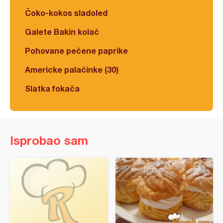
Čoko-kokos sladoled
Galete Bakin kolač
Pohovane pečene paprike
Americke palačinke (30)
Slatka fokača
Isprobao sam