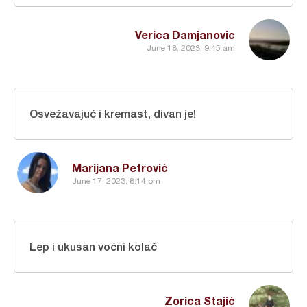
Verica Damjanovic
June 18, 2023, 9:45 am
Osvežavajuć i kremast, divan je!
Marijana Petrović
June 17, 2023, 8:14 pm
Lep i ukusan voćni kolač
Zorica Stajić