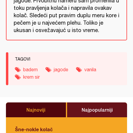
jagode. Prvobitnu nameru sam promenila u
toku pravljenja kolača i napravila ovakav
kolač. Sledeći put pravim duplu meru kore i
pečem je u najvećem plehu. Toliko je
ukusan i osvežavajuć u isto vreme.
TAGOVI
badem
jagode
vanila
krem sir
Najnoviji
Najpopularniji
Šne-nokle kolač