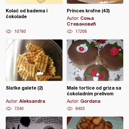
Kolač od badema i
Princes krofne (43)
čokolade
Соња
Autor:
Стевановић
10760
17206
Slatke galete (2)
Male tortice od griza sa
čokoladnim prelivom
Aleksandra
Gordana
Autor:
Autor:
7240
6403