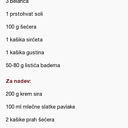
3 belanca
1 prstohvat soli
100 g šećera
1 kašika sirćeta
1 kašika gustina
50-80 g listića badema
Za nadev:
200 g krem sira
100 ml mlečne slatke pavlake
2 kašike prah šećera