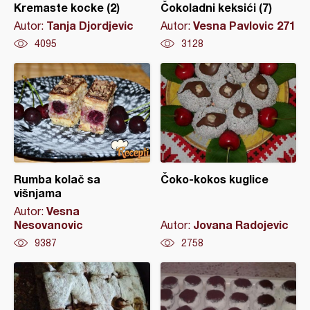
Kremaste kocke (2)
Čokoladni keksići (7)
Tanja Djordjevic
Vesna Pavlovic 271
Autor:
Autor:
4095
3128
Rumba kolač sa
Čoko-kokos kuglice
višnjama
Vesna
Autor:
Nesovanovic
Jovana Radojevic
Autor:
9387
2758