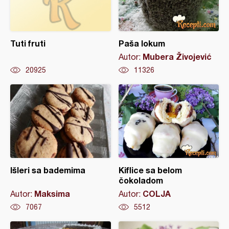
Tuti fruti
Paša lokum
Mubera Živojević
Autor:
20925
11326
Išleri sa bademima
Kiflice sa belom
čokoladom
Maksima
COLJA
Autor:
Autor:
7067
5512