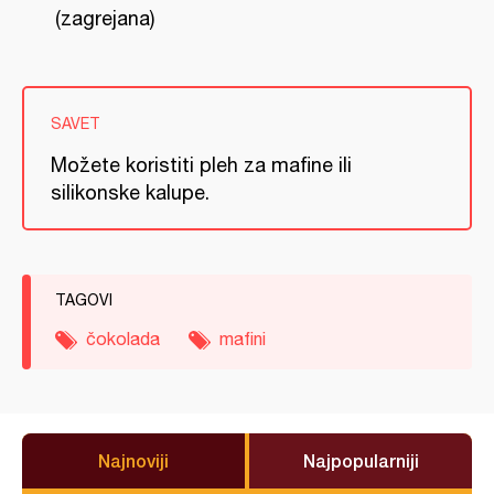
(zagrejana)
SAVET
Možete koristiti pleh za mafine ili
silikonske kalupe.
TAGOVI
čokolada
mafini
Najnoviji
Najpopularniji