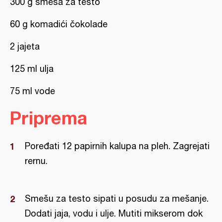
300 g smesa za testo
60 g komadići čokolade
2 jajeta
125 ml ulja
75 ml vode
Priprema
Poređati 12 papirnih kalupa na pleh. Zagrejati
rernu.
Smešu za testo sipati u posudu za mešanje.
Dodati jaja, vodu i ulje. Mutiti mikserom dok