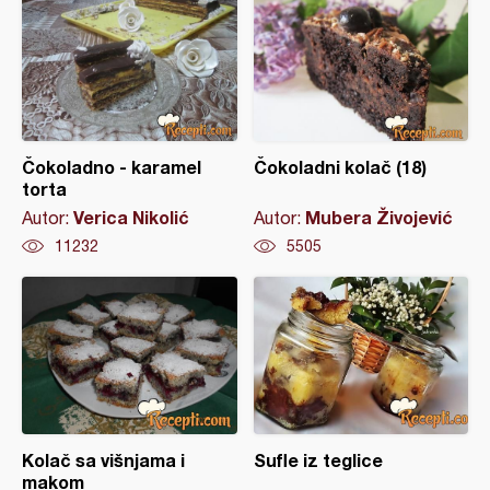
Čokoladno - karamel
Čokoladni kolač (18)
torta
Verica Nikolić
Mubera Živojević
Autor:
Autor:
11232
5505
Kolač sa višnjama i
Sufle iz teglice
makom