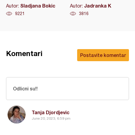
Sladjana Bokic
Jadranka K
Autor:
Autor:
9221
3816
Komentari
Postavite komentar
Odlicni su!!
Tanja Djordjevic
June 20, 2023, 6:59 pm