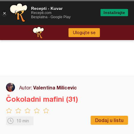
Recepti - Kuvar
Instalirajte
Recepti.com
Besplatna - Google Play
Ulogujte se
Valentina Milicevic
Autor:
Čokoladni mafini (31)
Dodaj u listu
10 min