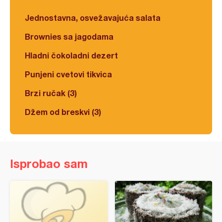
Jednostavna, osvežavajuća salata
Brownies sa jagodama
Hladni čokoladni dezert
Punjeni cvetovi tikvica
Brzi ručak (3)
Džem od breskvi (3)
Isprobao sam