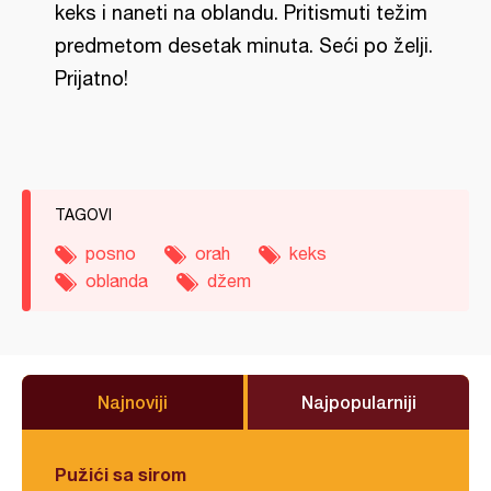
keks i naneti na oblandu. Pritismuti težim
predmetom desetak minuta. Seći po želji.
Prijatno!
TAGOVI
posno
orah
keks
oblanda
džem
Najnoviji
Najpopularniji
Pužići sa sirom