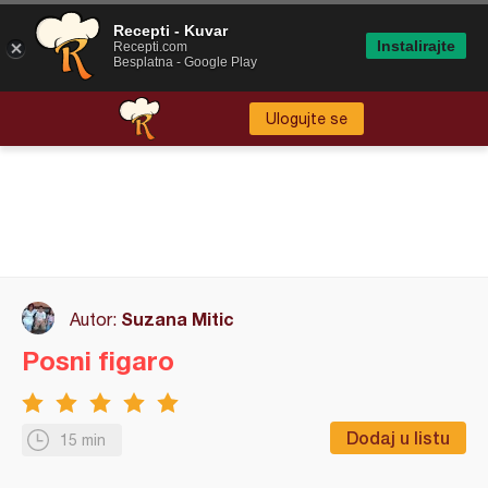
Recepti - Kuvar
Instalirajte
Recepti.com
Besplatna - Google Play
Ulogujte se
Suzana Mitic
Autor:
Posni figaro
Dodaj u listu
15 min