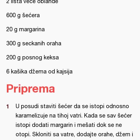
2 lista veće oblande
600 g šećera
20 g margarina
300 g seckanih oraha
200 g posnog keksa
6 kašika džema od kajsija
Priprema
U posudi staviti šećer da se istopi odnosno
karamelizuje na tihoj vatri. Kada se sav šećer
istopi dodati margarin i mešati dok se ne
otopi. Skloniti sa vatre, dodajte orahe, džem i