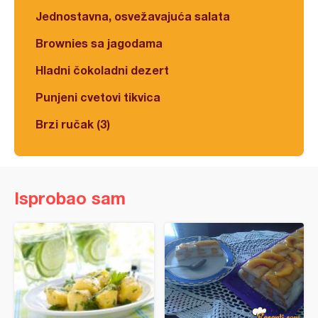
Jednostavna, osvežavajuća salata
Brownies sa jagodama
Hladni čokoladni dezert
Punjeni cvetovi tikvica
Brzi ručak (3)
Isprobao sam