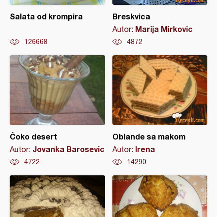
Salata od krompira
Breskvica
Marija Mirkovic
Autor:
126668
4872
Čoko desert
Oblande sa makom
Jovanka Barosevic
Irena
Autor:
Autor:
4722
14290