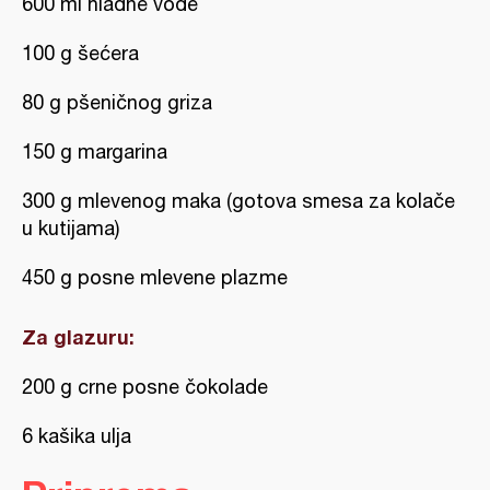
600 ml hladne vode
100 g šećera
80 g pšeničnog griza
150 g margarina
300 g mlevenog maka (gotova smesa za kolače
u kutijama)
450 g posne mlevene plazme
Za glazuru:
200 g crne posne čokolade
6 kašika ulja