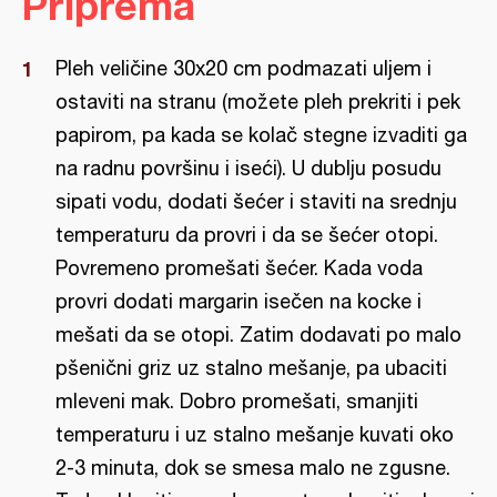
Priprema
Pleh veličine 30x20 cm podmazati uljem i
ostaviti na stranu (možete pleh prekriti i pek
papirom, pa kada se kolač stegne izvaditi ga
na radnu površinu i iseći). U dublju posudu
sipati vodu, dodati šećer i staviti na srednju
temperaturu da provri i da se šećer otopi.
Povremeno promešati šećer. Kada voda
provri dodati margarin isečen na kocke i
mešati da se otopi. Zatim dodavati po malo
pšenični griz uz stalno mešanje, pa ubaciti
mleveni mak. Dobro promešati, smanjiti
temperaturu i uz stalno mešanje kuvati oko
2-3 minuta, dok se smesa malo ne zgusne.