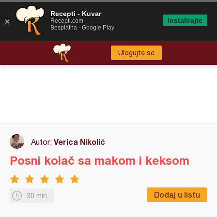
Recepti - Kuvar
Instalirajte
Recepti.com
Besplatna - Google Play
Ulogujte se
Verica Nikolić
Autor:
Posni kolač sa makom i keksom
Dodaj u listu
30 min