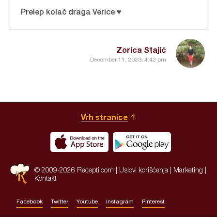
Prelep kolač draga Verice ♥
Zorica Stajić
December 11, 2023, 4:42 pm
Vrh stranice
© 2009-2026 Recepti.com |
Uslovi korišćenja
|
Marketing
|
Kontakt
Facebook
Twitter
Youtube
Instagram
Pinterest