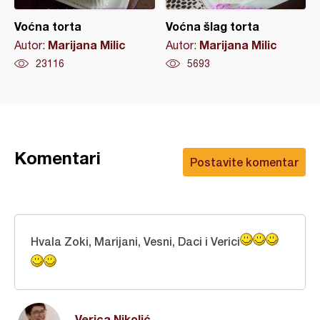
Voćna torta
Voćna šlag torta
Marijana Milic
Marijana Milic
Autor:
Autor:
23116
5693
Komentari
Postavite komentar
Hvala Zoki, Marijani, Vesni, Daci i Verici
Verica Nikolić