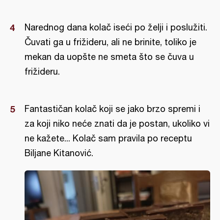
Narednog dana kolač iseći po želji i poslužiti.
Čuvati ga u frižideru, ali ne brinite, toliko je
mekan da uopšte ne smeta što se čuva u
frižideru.
Fantastičan kolač koji se jako brzo spremi i
za koji niko neće znati da je postan, ukoliko vi
ne kažete... Kolač sam pravila po receptu
Biljane Kitanović.