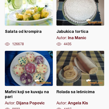
Salata od krompira
Jabukica tortica
Ina Manic
Autor:
126678
4435
Mafini koji se kuvaju na
Rolada sa lešnicima
pari
Dijana Popovic
Angela Kis
Autor:
Autor: