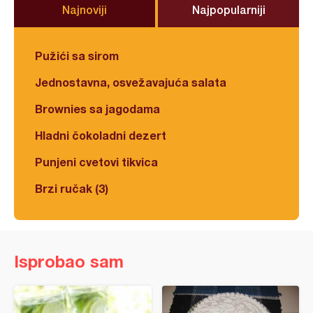
Najnoviji
Najpopularniji
Pužići sa sirom
Jednostavna, osvežavajuća salata
Brownies sa jagodama
Hladni čokoladni dezert
Punjeni cvetovi tikvica
Brzi ručak (3)
Isprobao sam