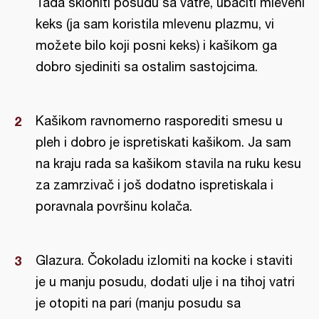
Tada skloniti posudu sa vatre, ubaciti mleveni
keks (ja sam koristila mlevenu plazmu, vi
možete bilo koji posni keks) i kašikom ga
dobro sjediniti sa ostalim sastojcima.
Kašikom ravnomerno rasporediti smesu u
pleh i dobro je ispretiskati kašikom. Ja sam
na kraju rada sa kašikom stavila na ruku kesu
za zamrzivač i još dodatno ispretiskala i
poravnala površinu kolača.
Glazura. Čokoladu izlomiti na kocke i staviti
je u manju posudu, dodati ulje i na tihoj vatri
je otopiti na pari (manju posudu sa