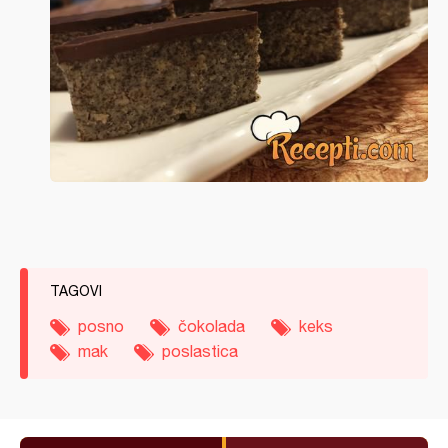
TAGOVI
posno
čokolada
keks
mak
poslastica