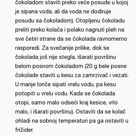
čokoladom staviti preko veće posude u kojoj
je sipana voda, ali da voda ne dodiruje
posudu sa čokoladom). Otopljenu čokoladu
preliti preko kolača i polako nagnuti pleh na
sve četiri strane da se čokolada ravnomerno
rasporedi. Za svečanije prilike, dok se
čokolada još nije stegla, išarati površinu
belom posnom čokoladom (20 g bele posne
čokolade staviti u kesu za zamrzivač i vezati.
U manje lonče sipati vrelu vodu, pa kesu
potopiti u vrelu vodu. Kada se čokolada
otopi, samo malo odseći kraj kesice, vrlo
malo, i išarati površinu). Ostaviti da se kolač
ohladi na sobnoj temperaturi pa ga ostaviti u
frižider.