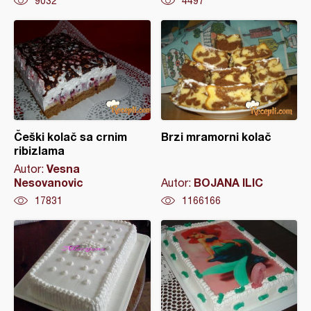
9032
4497
Češki kolač sa crnim
Brzi mramorni kolač
ribizlama
Vesna
Autor:
Nesovanovic
BOJANA ILIC
Autor:
17831
1166166