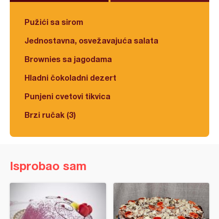
Pužići sa sirom
Jednostavna, osvežavajuća salata
Brownies sa jagodama
Hladni čokoladni dezert
Punjeni cvetovi tikvica
Brzi ručak (3)
Isprobao sam