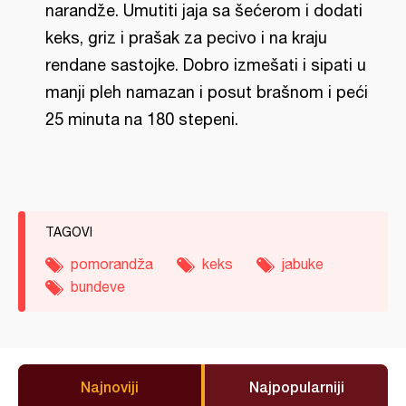
narandže. Umutiti jaja sa šećerom i dodati
keks, griz i prašak za pecivo i na kraju
rendane sastojke. Dobro izmešati i sipati u
manji pleh namazan i posut brašnom i peći
25 minuta na 180 stepeni.
TAGOVI
pomorandža
keks
jabuke
bundeve
Najnoviji
Najpopularniji