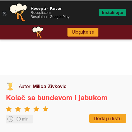
Recepti - Kuvar
Instalirajte
Recepti.com
Besplatna - Google Play
Ulogujte se
Milica Zivkovic
Autor:
Kolač sa bundevom i jabukom
Dodaj u listu
30 min