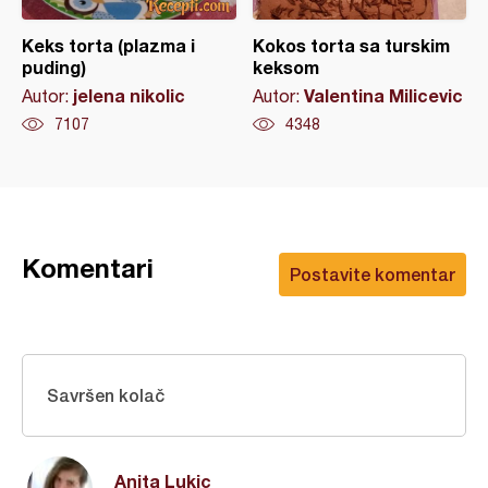
Keks torta (plazma i
Kokos torta sa turskim
puding)
keksom
jelena nikolic
Valentina Milicevic
Autor:
Autor:
7107
4348
Komentari
Postavite komentar
Savršen kolač
Anita Lukic