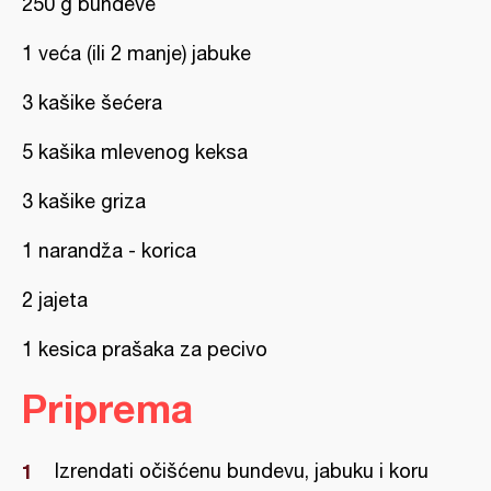
250 g bundeve
1 veća (ili 2 manje) jabuke
3 kašike šećera
5 kašika mlevenog keksa
3 kašike griza
1 narandža - korica
2 jajeta
1 kesica prašaka za pecivo
Priprema
Izrendati očišćenu bundevu, jabuku i koru