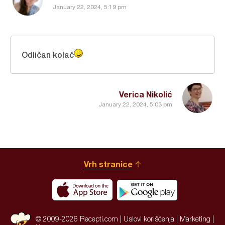
January 22, 2024, 5:19 pm
Odličan kolač
Verica Nikolić
January 22, 2024, 5:03 pm
Vrh stranice
© 2009-2026 Recepti.com |
Uslovi korišćenja
|
Marketing
|