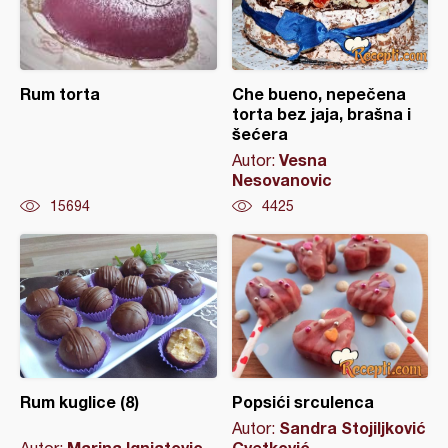
Rum torta
Che bueno, nepečena
torta bez jaja, brašna i
šećera
Vesna
Autor:
Nesovanovic
15694
4425
Rum kuglice (8)
Popsići srculenca
Sandra Stojiljković
Autor:
Marina Ignjatovic
Cvetković