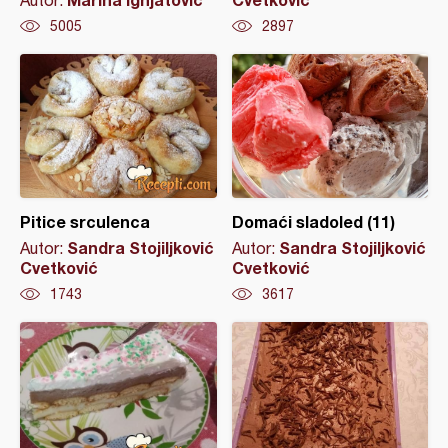
Autor:
5005
2897
Pitice srculenca
Domaći sladoled (11)
Sandra Stojiljković
Sandra Stojiljković
Autor:
Autor:
Cvetković
Cvetković
1743
3617