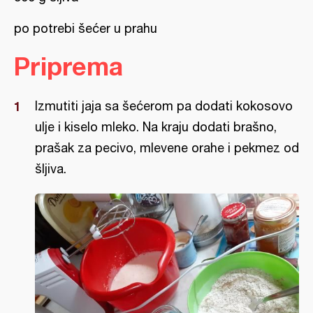
po potrebi šećer u prahu
Priprema
Izmutiti jaja sa šećerom pa dodati kokosovo
ulje i kiselo mleko. Na kraju dodati brašno,
prašak za pecivo, mlevene orahe i pekmez od
šljiva.