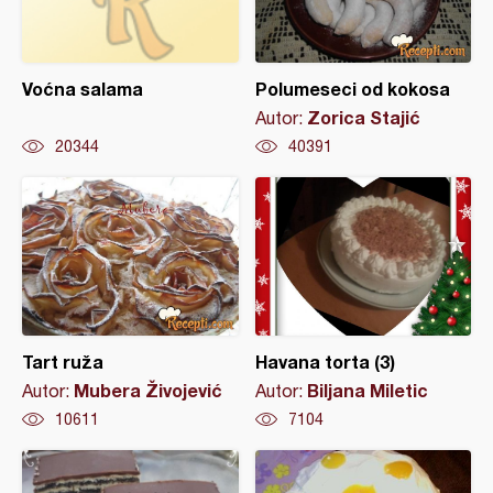
Voćna salama
Polumeseci od kokosa
Zorica Stajić
Autor:
20344
40391
Tart ruža
Havana torta (3)
Mubera Živojević
Biljana Miletic
Autor:
Autor:
10611
7104