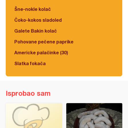
Šne-nokle kolač
Čoko-kokos sladoled
Galete Bakin kolač
Pohovane pečene paprike
Americke palačinke (30)
Slatka fokača
Isprobao sam