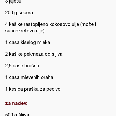
3 jajeta
200 g šećera
4 kašike rastopljeno kokosovo ulje (može i
suncokretovo ulje)
1 čaša kiselog mleka
2 kašike pekmeza od sljiva
2,5 čaše brašna
1 čaša mlevenih oraha
1 kesica praška za pecivo
za nadev:
500 g šljiva