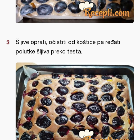
Šljive oprati, očistiti od koštice pa ređati
polutke šljiva preko testa.