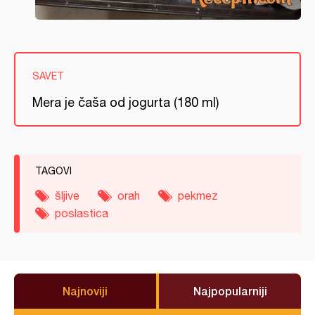
SAVET
Mera je čaša od jogurta (180 ml)
TAGOVI
šljive
orah
pekmez
poslastica
Najnoviji
Najpopularniji