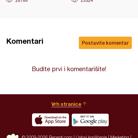
26766
23324
Komentari
Postavite komentar
Budite prvi i komentarišite!
Vrh stranice
© 2009-2026 Recepti.com |
Uslovi korišćenja
|
Marketing
|