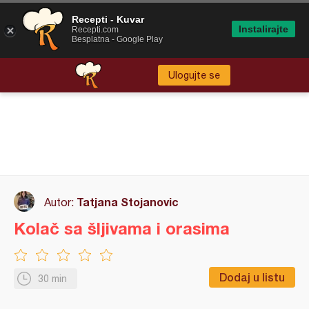
Recepti - Kuvar
Instalirajte
Recepti.com
Besplatna - Google Play
Ulogujte se
Tatjana Stojanovic
Autor:
Kolač sa šljivama i orasima
Dodaj u listu
30 min