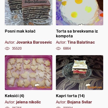
Posni mak kolač
Torta sa breskvama iz
kompota
Jovanka Barosevic
Tina Balatinac
Autor:
Autor:
35520
6864
Keksići (4)
Kapri torta (14)
jelena nikolic
Bojana Svilar
Autor:
Autor: