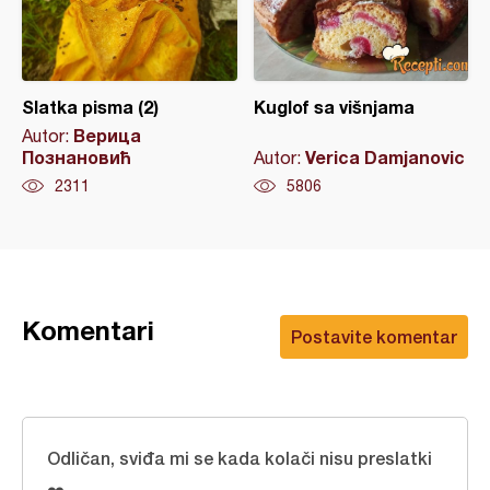
Slatka pisma (2)
Kuglof sa višnjama
Верица
Autor:
Познановић
Verica Damjanovic
Autor:
2311
5806
Komentari
Postavite komentar
Odličan, sviđa mi se kada kolači nisu preslatki