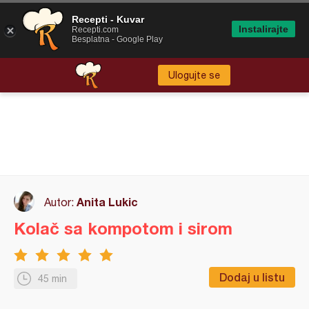
Recepti - Kuvar
Instalirajte
Recepti.com
Besplatna - Google Play
Ulogujte se
Anita Lukic
Autor:
Kolač sa kompotom i sirom
Dodaj u listu
45 min