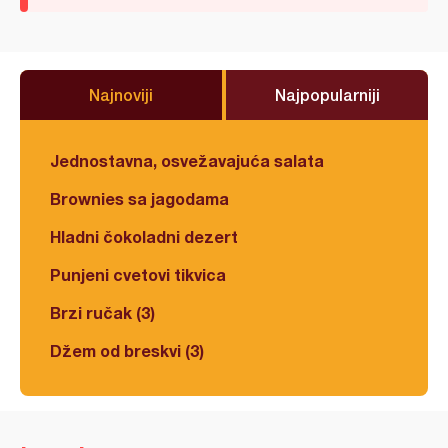
Najnoviji
Najpopularniji
Jednostavna, osvežavajuća salata
Brownies sa jagodama
Hladni čokoladni dezert
Punjeni cvetovi tikvica
Brzi ručak (3)
Džem od breskvi (3)