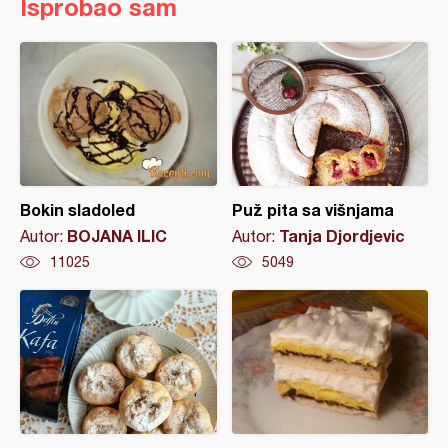
Isprobao sam
Bokin sladoled
Puž pita sa višnjama
BOJANA ILIC
Tanja Djordjevic
Autor:
Autor:
11025
5049