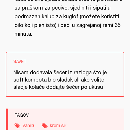
sa praškom za pecivo, sjediniti i sipati u
podmazan kalup za kuglof (možete koristiti
bilo koji pleh isto) i peći u zagrejanoj rerni 35
minuta.
SAVET
Nisam dodavala šećer iz razloga što je
soft kompota bio sladak ali ako volite
sladje kolače dodajte šećer po ukusu
TAGOVI
vanila
krem sir