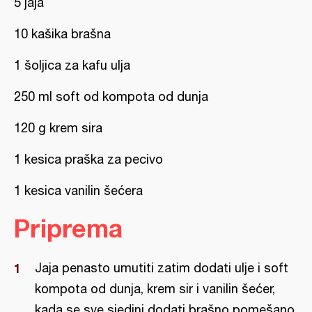
5 jaja
10 kašika brašna
1 šoljica za kafu ulja
250 ml soft od kompota od dunja
120 g krem sira
1 kesica praška za pecivo
1 kesica vanilin šećera
Priprema
Jaja penasto umutiti zatim dodati ulje i soft
kompota od dunja, krem sir i vanilin šećer,
kada se sve sjedini dodati brašno pomešano