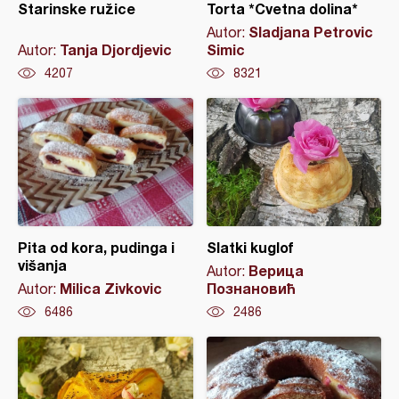
Starinske ružice
Torta *Cvetna dolina*
Sladjana Petrovic
Autor:
Tanja Djordjevic
Simic
Autor:
4207
8321
Pita od kora, pudinga i
Slatki kuglof
višanja
Верица
Autor:
Milica Zivkovic
Познановић
Autor:
6486
2486