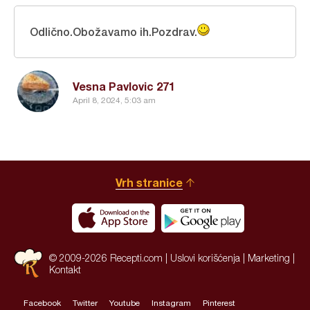
Odlično.Obožavamo ih.Pozdrav.
Vesna Pavlovic 271
April 8, 2024, 5:03 am
Vrh stranice
© 2009-2026 Recepti.com |
Uslovi korišćenja
|
Marketing
|
Kontakt
Facebook
Twitter
Youtube
Instagram
Pinterest