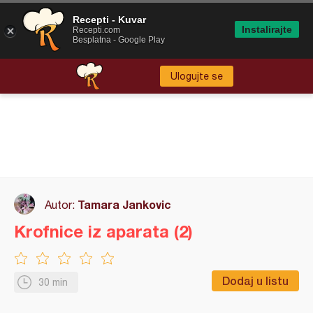
Recepti - Kuvar
Instalirajte
Recepti.com
Besplatna - Google Play
Ulogujte se
Tamara Jankovic
Autor:
Krofnice iz aparata (2)
Dodaj u listu
30 min