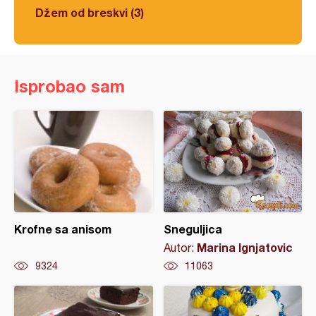
Džem od breskvi (3)
Isprobao sam
Krofne sa anisom
Sneguljica
Marina Ignjatovic
Autor:
9324
11063