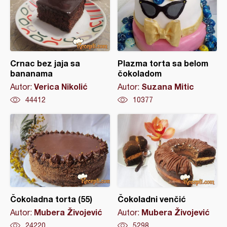
Crnac bez jaja sa
Plazma torta sa belom
bananama
čokoladom
Verica Nikolić
Suzana Mitic
Autor:
Autor:
44412
10377
Čokoladna torta (55)
Čokoladni venčić
Mubera Živojević
Mubera Živojević
Autor:
Autor:
24220
5298