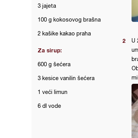
3 jajeta
100 g kokosovog brašna
2 kašike kakao praha
U 
um
Za sirup:
br
600 g šećera
Ob
mi
3 kesice vanilin šećera
1 veći limun
6 dl vode