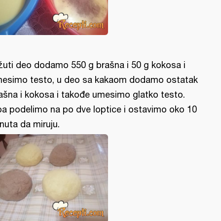
žuti deo dodamo 550 g brašna i 50 g kokosa i
esimo testo, u deo sa kakaom dodamo ostatak
ašna i kokosa i takođe umesimo glatko testo.
a podelimo na po dve loptice i ostavimo oko 10
nuta da miruju.