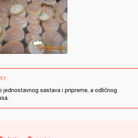
VET
lo jednostavnog sastava i pripreme, a odličnog
usa.