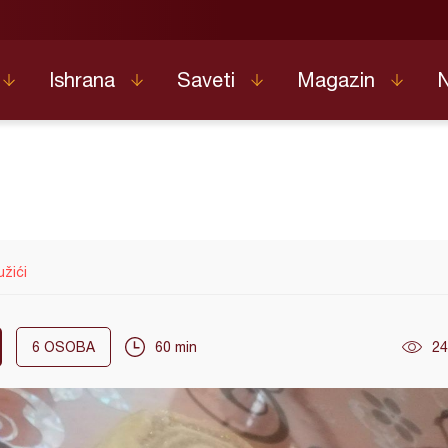
Ishrana
Saveti
Magazin
užići
6
OSOBA
60 min
24