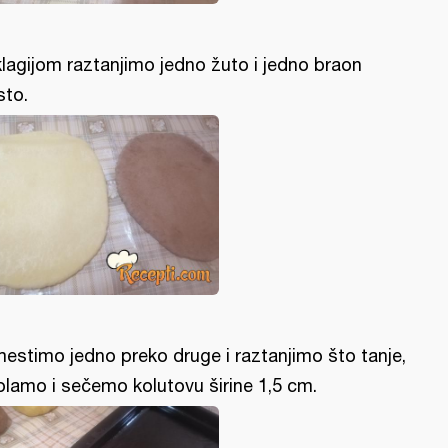
lagijom raztanjimo jedno žuto i jedno braon
sto.
estimo jedno preko druge i raztanjimo što tanje,
olamo i sečemo kolutovu širine 1,5 cm.