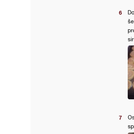
Do
še
pr
si
Os
sp