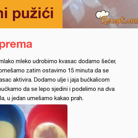
i pužići
iprema
mlako mleko udrobimo kvasac dodamo šećer,
omešamo zatim ostavimo 15 minuta da se
asac aktivira. Dodamo ulje i jaja bućkalicom
bućkamo da se lepo sjedini i podelimo na dva
la, u jedan umešamo kakao prah.