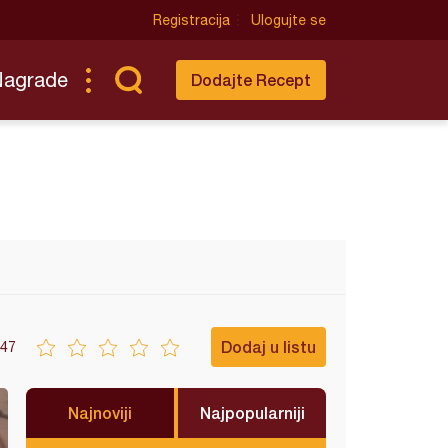
Registracija
Ulogujte se
Nagrade
Dodajte Recept
Dodaj u listu
47
Najnoviji
Najpopularniji