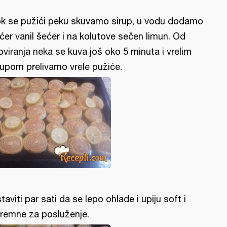
k se pužići peku skuvamo sirup, u vodu dodamo
ćer vanil šećer i na kolutove sečen limun. Od
oviranja neka se kuva još oko 5 minuta i vrelim
rupom prelivamo vrele pužiće.
taviti par sati da se lepo ohlade i upiju soft i
remne za posluženje.