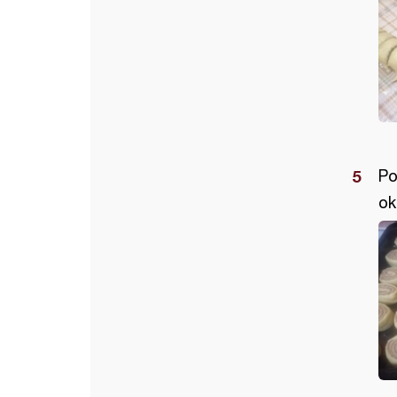
Po
ok