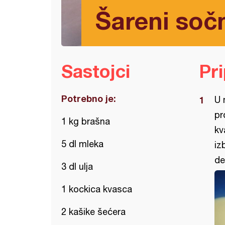
Šareni sočn
Sastojci
Pr
Potrebno je:
U 
pr
1 kg brašna
kv
5 dl mleka
iz
de
3 dl ulja
1 kockica kvasca
2 kašike šećera