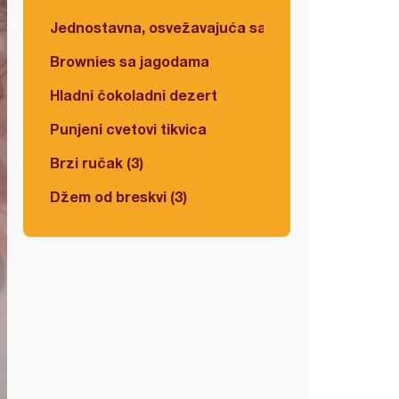
Jednostavna, osvežavajuća salata
Brownies sa jagodama
Hladni čokoladni dezert
Punjeni cvetovi tikvica
Brzi ručak (3)
Džem od breskvi (3)