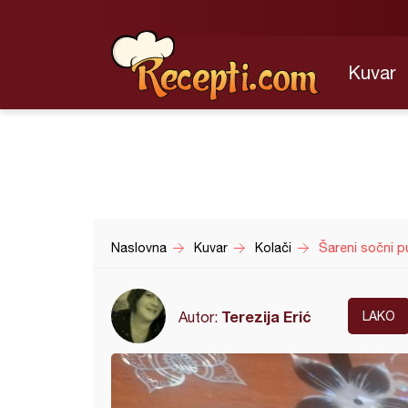
Kuvar
Naslovna
Kuvar
Kolači
Šareni sočni p
Terezija Erić
Autor:
LAKO