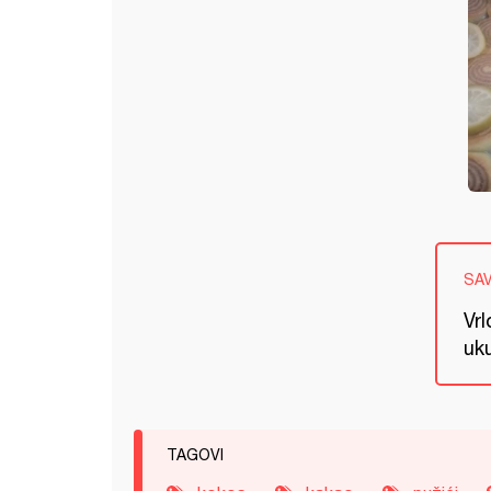
SA
Vr
uk
TAGOVI