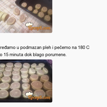
ređamo u podmazan pleh i pečemo na 180 C
o 15 minuta dok blago porumene.