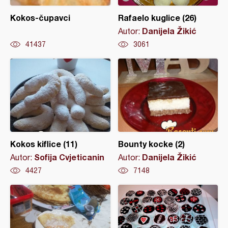
Kokos-čupavci
Rafaelo kuglice (26)
Danijela Žikić
Autor:
41437
3061
Kokos kiflice (11)
Bounty kocke (2)
Sofija Cvjeticanin
Danijela Žikić
Autor:
Autor:
4427
7148