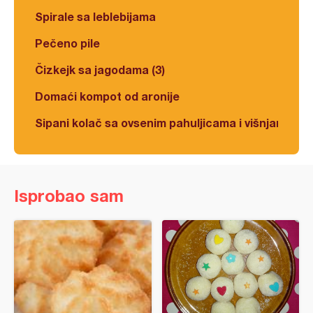
Spirale sa leblebijama
Pečeno pile
Čizkejk sa jagodama (3)
Domaći kompot od aronije
Sipani kolač sa ovsenim pahuljicama i višnjama
Isprobao sam