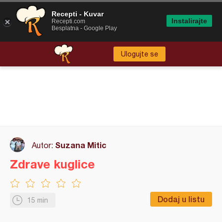
Recepti - Kuvar
Instalirajte
Recepti.com
Besplatna - Google Play
Ulogujte se
Suzana Mitic
Autor:
Zdrave kuglice
Dodaj u listu
15 min