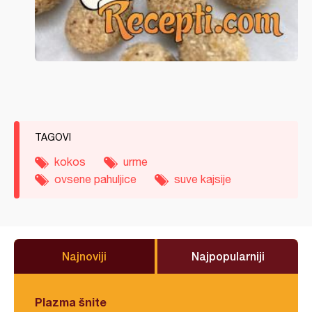
TAGOVI
kokos
urme
ovsene pahuljice
suve kajsije
Najnoviji
Najpopularniji
Plazma šnite