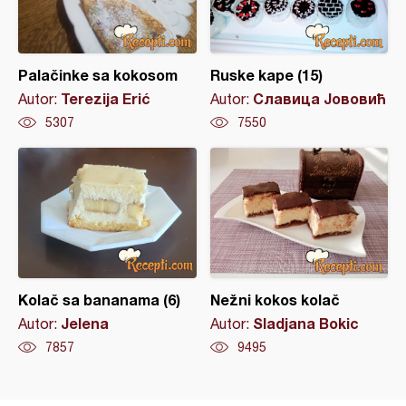
Palačinke sa kokosom
Ruske kape (15)
Terezija Erić
Славица Јововић
Autor:
Autor:
5307
7550
Kolač sa bananama (6)
Nežni kokos kolač
Jelena
Sladjana Bokic
Autor:
Autor:
7857
9495