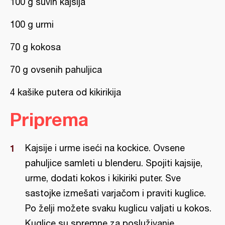
100 g suvih kajsija
100 g urmi
70 g kokosa
70 g ovsenih pahuljica
4 kašike putera od kikirikija
Priprema
Kajsije i urme iseći na kockice. Ovsene
pahuljice samleti u blenderu. Spojiti kajsije,
urme, dodati kokos i kikiriki puter. Sve
sastojke izmešati varjačom i praviti kuglice.
Po želji možete svaku kuglicu valjati u kokos.
Kuglice su spremne za posluživanje.