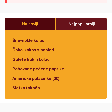
Najnoviji
Najpopularniji
Šne-nokle kolač
Čoko-kokos sladoled
Galete Bakin kolač
Pohovane pečene paprike
Americke palačinke (30)
Slatka fokača