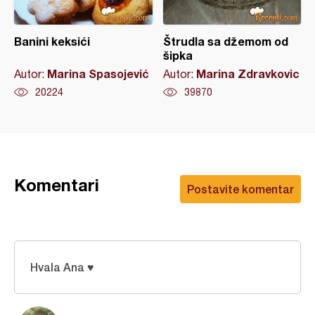
Banini keksići
Štrudla sa džemom od
šipka
Marina Spasojević
Marina Zdravkovic
Autor:
Autor:
20224
39870
Komentari
Postavite komentar
Hvala Ana ♥