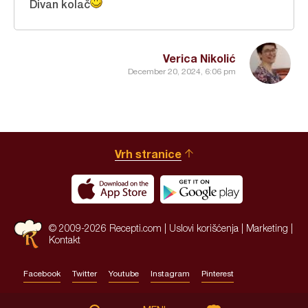
Divan kolač
Verica Nikolić
December 20, 2024, 6:06 pm
Vrh stranice
© 2009-2026 Recepti.com |
Uslovi korišćenja
|
Marketing
|
Kontakt
Facebook
Twitter
Youtube
Instagram
Pinterest
Site by:
HALO