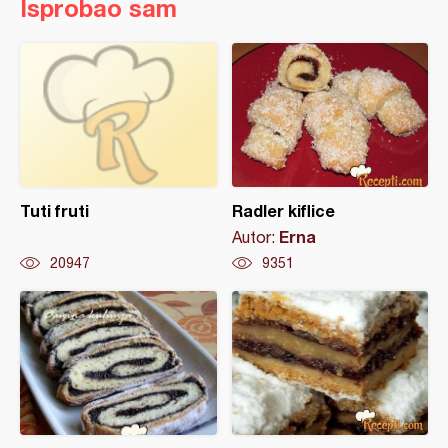
Isprobao sam
Tuti fruti
Radler kiflice
Erna
Autor:
20947
9351