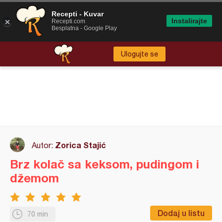
Recepti - Kuvar
Instalirajte
Recepti.com
Besplatna - Google Play
Ulogujte se
Zorica Stajić
Autor:
Brz kolač sa keksom, pudingom i
džemom
Dodaj u listu
70 min