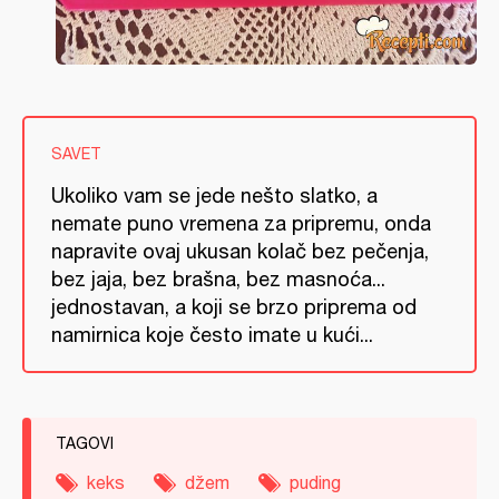
SAVET
Ukoliko vam se jede nešto slatko, a
nemate puno vremena za pripremu, onda
napravite ovaj ukusan kolač bez pečenja,
bez jaja, bez brašna, bez masnoća...
jednostavan, a koji se brzo priprema od
namirnica koje često imate u kući...
TAGOVI
keks
džem
puding