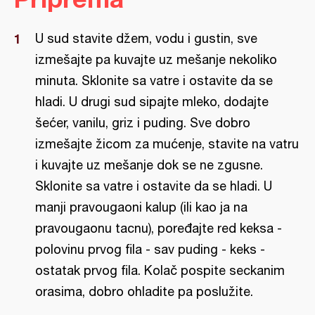
U sud stavite džem, vodu i gustin, sve
izmešajte pa kuvajte uz mešanje nekoliko
minuta. Sklonite sa vatre i ostavite da se
hladi. U drugi sud sipajte mleko, dodajte
šećer, vanilu, griz i puding. Sve dobro
izmešajte žicom za mućenje, stavite na vatru
i kuvajte uz mešanje dok se ne zgusne.
Sklonite sa vatre i ostavite da se hladi. U
manji pravougaoni kalup (ili kao ja na
pravougaonu tacnu), poređajte red keksa -
polovinu prvog fila - sav puding - keks -
ostatak prvog fila. Kolač pospite seckanim
orasima, dobro ohladite pa poslužite.