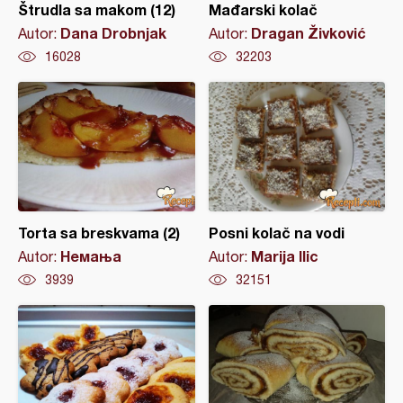
Štrudla sa makom (12)
Mađarski kolač
Dana Drobnjak
Dragan Živković
Autor:
Autor:
16028
32203
Torta sa breskvama (2)
Posni kolač na vodi
Немања
Marija Ilic
Autor:
Autor:
3939
32151