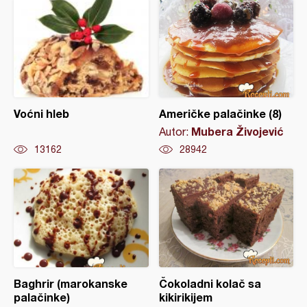
Voćni hleb
Američke palačinke (8)
Mubera Živojević
Autor:
13162
28942
Baghrir (marokanske
Čokoladni kolač sa
palačinke)
kikirikijem