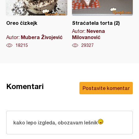
Oreo čizkejk
Straćatela torta (2)
Nevena
Autor:
Mubera Živojević
Milovanović
Autor:
18215
29327
Komentari
Postavite komentar
kako lepo izgleda, obozavam lešnik