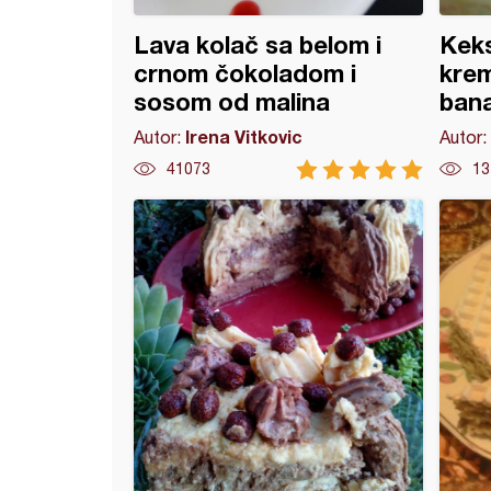
Lava kolač sa belom i
Keks
crnom čokoladom i
kre
sosom od malina
ban
Irena Vitkovic
Autor:
Autor:
41073
13
 tortica