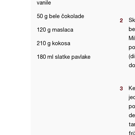
vanile
50 g bele čokolade
Sk
be
120 g maslaca
Mi
210 g kokosa
po
(d
180 ml slatke pavlake
do
Ke
je
po
de
ta
fr