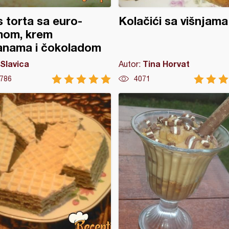
 torta sa euro-
Kolačići sa višnjama
mom, krem
anama i čokoladom
Slavica
Tina Horvat
Autor:
786
4071