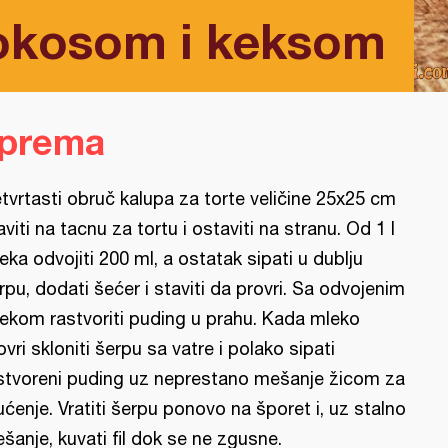
okosom i keksom
iprema
tvrtasti obruč kalupa za torte veličine 25x25 cm
aviti na tacnu za tortu i ostaviti na stranu. Od 1 l
eka odvojiti 200 ml, a ostatak sipati u dublju
rpu, dodati šećer i staviti da provri. Sa odvojenim
ekom rastvoriti puding u prahu. Kada mleko
ovri skloniti šerpu sa vatre i polako sipati
stvoreni puding uz neprestano mešanje žicom za
ćenje. Vratiti šerpu ponovo na šporet i, uz stalno
šanje, kuvati fil dok se ne zgusne.