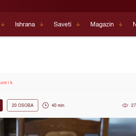
Ishrana
Saveti
Magazin
om i k
20
OSOBA
40 min
27