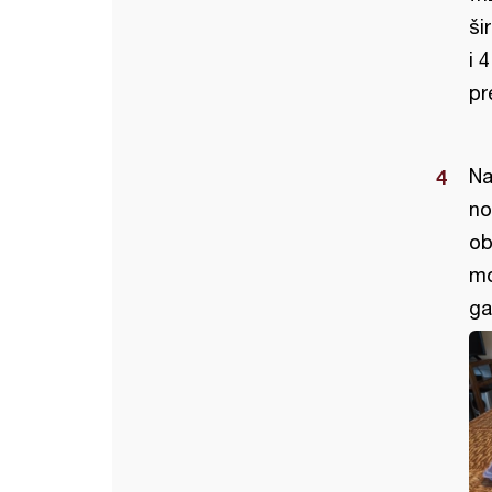
ši
i 
pr
Na
no
ob
mo
ga