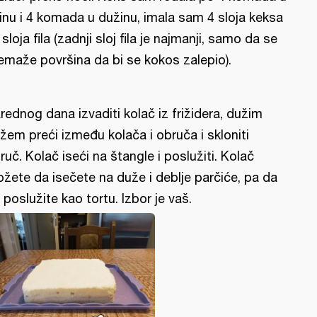
rinu i 4 komada u dužinu, imala sam 4 sloja keksa
4 sloja fila (zadnji sloj fila je najmanji, samo da se
emaže površina da bi se kokos zalepio).
rednog dana izvaditi kolač iz frižidera, dužim
žem preći između kolača i obruča i skloniti
ruč. Kolač iseći na štangle i poslužiti. Kolač
žete da isečete na duže i deblje parčiće, pa da
 poslužite kao tortu. Izbor je vaš.