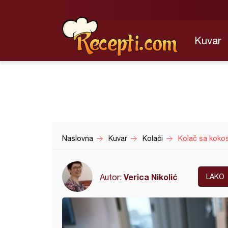
Kuvar
Naslovna
Kuvar
Kolači
Kolač sa kokos
Verica Nikolić
Autor:
LAKO