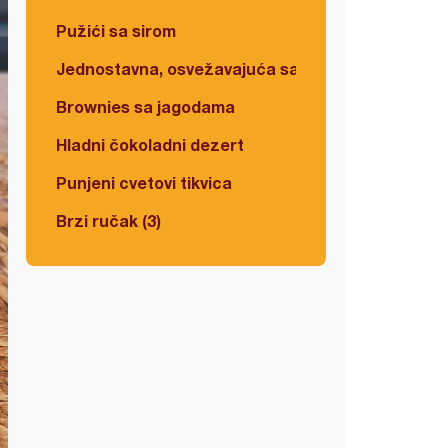
Pužići sa sirom
Jednostavna, osvežavajuća salata
Brownies sa jagodama
Hladni čokoladni dezert
Punjeni cvetovi tikvica
Brzi ručak (3)