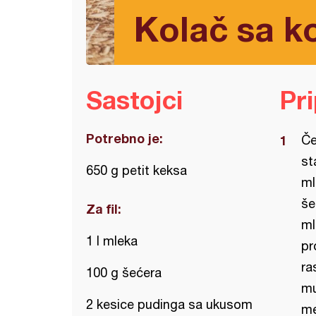
Kolač sa k
Sastojci
Pr
Potrebno je:
Če
st
650 g petit keksa
ml
še
Za fil:
ml
1 l mleka
pr
ra
100 g šećera
mu
2 kesice pudinga sa ukusom
me