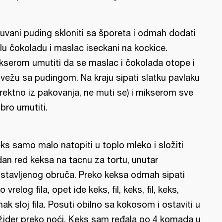
uvani puding skloniti sa šporeta i odmah dodati
lu čokoladu i maslac iseckani na kockice.
kserom umutiti da se maslac i čokolada otope i
vežu sa pudingom. Na kraju sipati slatku pavlaku
irektno iz pakovanja, ne muti se) i mikserom sve
bro umutiti.
ks samo malo natopiti u toplo mleko i složiti
dan red keksa na tacnu za tortu, unutar
stavljenog obruča. Preko keksa odmah sipati
o vrelog fila, opet ide keks, fil, keks, fil, keks,
nak sloj fila. Posuti obilno sa kokosom i ostaviti u
ižider preko noći. Keks sam ređala po 4 komada u