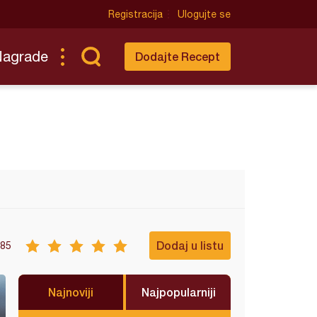
Registracija
Ulogujte se
Nagrade
Dodajte Recept
Dodaj u listu
85
Najnoviji
Najpopularniji