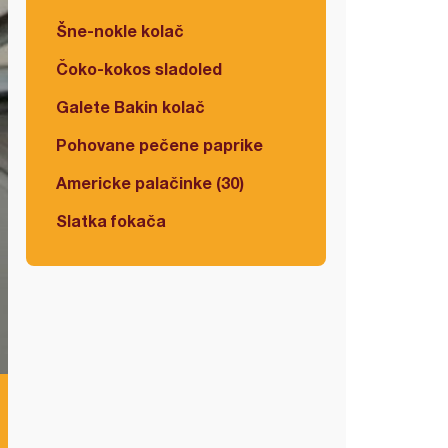
Šne-nokle kolač
Čoko-kokos sladoled
Galete Bakin kolač
Pohovane pečene paprike
Americke palačinke (30)
Slatka fokača