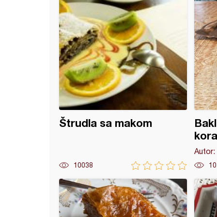
Štrudla sa makom
Bak
kora
Autor:
10038
10
 sa šargarepom i pomorandžom