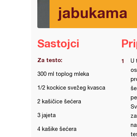
jabukama
Sastojci
Pr
Za testo:
U 
os
300 ml toplog mleka
pr
1/2 kockice svežeg kvasca
še
pe
2 kašičice šećera
Sv
3 jajeta
za
na
4 kašike šećera
te