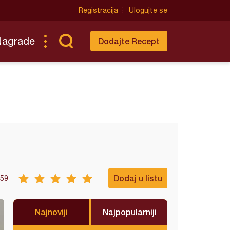
Registracija
Ulogujte se
Nagrade
Dodajte Recept
Dodaj u listu
59
Najnoviji
Najpopularniji