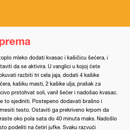
iprema
toplo mleko dodati kvasac i kašičicu šećera, i
taviti da se aktivira. U vanglici u kojoj ćete
okuvati razbiti tri cela jaja, dodati 4 kašike
ćera, kašiku masti, 2 kašike ulja, prašak za
civo prstohvat soli, vanil šećer i nadošao kvasac.
e to sjediniti. Postepeno dodavati brašno i
mesiti testo. Ostaviti ga prekriveno krpom da
raste oko pola sata do 40 minuta maks. Nadošlo
sto podeliti na četiri jufke. Svaku razvući