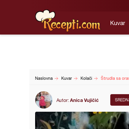
Kuvar
Naslovna
Kuvar
Kolači
Štrudla sa ora
Anica Vujičić
Autor:
SREDN