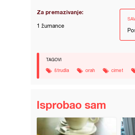
Za premazivanje:
SA
1 žumance
Pos
TAGOVI
štrudla
orah
cimet
Isprobao sam
ey cake (kurtoš kolač, dimnjak kolač)