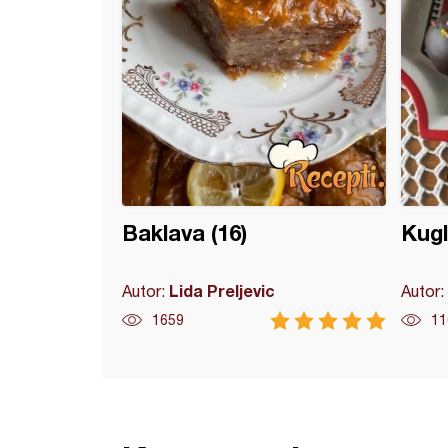
Baklava (16)
Kugl
Lida Preljevic
Autor:
Autor:
1659
11