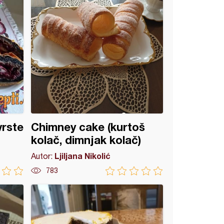
vrste
Chimney cake (kurtoš
kolač, dimnjak kolač)
Ljiljana Nikolić
Autor:
783