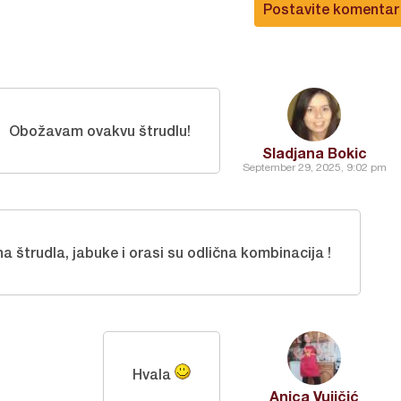
Postavite komentar
Obožavam ovakvu štrudlu!
Sladjana Bokic
September 29, 2025, 9:02 pm
a štrudla, jabuke i orasi su odlična kombinacija !
Hvala
Anica Vujičić