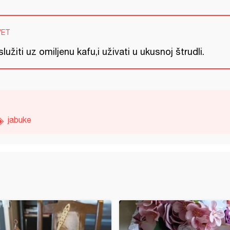
VET
lužiti uz omiljenu kafu,i uživati u ukusnoj štrudli.
jabuke