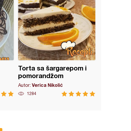
Torta sa šargarepom i
pomorandžom
Verica Nikolić
Autor:
1284