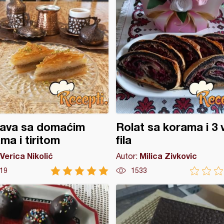
lava sa domaćim
Rolat sa korama i 3 
ma i tiritom
fila
Verica Nikolić
Milica Zivkovic
Autor:
19
1533