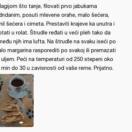
lagijom što tanje, filovati prvo jabukama
dndanim, posuti mlevene orahe, malo šećera,
nil šećera i cimeta. Prestaviti krajeve ka unutra i
tati u rolat. Štrudle ređati u veći pleh tako da
među njih ima lufta. Na štrudle na svaku iseći po
lo margarina rasporediti po svakoj ili premazati
 uljem. Peći na temperaturi od 250 stepeni oko
 min do 30 u zavisnosti od vaše rerne. Prijatno.