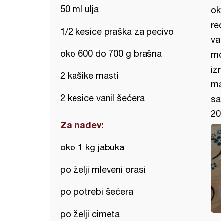
50 ml ulja
ok
re
1/2 kesice praška za pecivo
va
oko 600 do 700 g brašna
mo
iz
2 kašike masti
ma
2 kesice vanil šećera
sa
20
Za nadev:
oko 1 kg jabuka
po želji mleveni orasi
po potrebi šećera
po želji cimeta