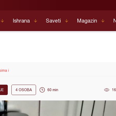
Ishrana
Saveti
Magazin
sima i
JE
4
OSOBA
60 min
16