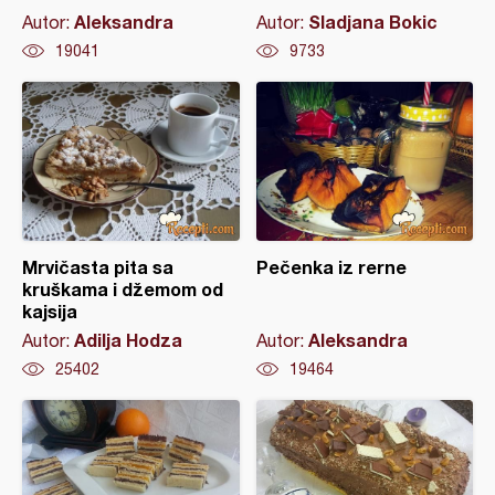
Aleksandra
Sladjana Bokic
Autor:
Autor:
19041
9733
Mrvičasta pita sa
Pečenka iz rerne
kruškama i džemom od
kajsija
Adilja Hodza
Aleksandra
Autor:
Autor:
25402
19464