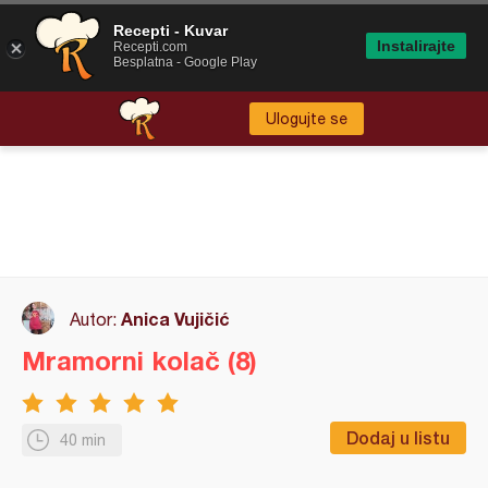
Recepti - Kuvar
Instalirajte
Recepti.com
Besplatna - Google Play
Ulogujte se
Anica Vujičić
Autor:
Mramorni kolač (8)
Dodaj u listu
40 min