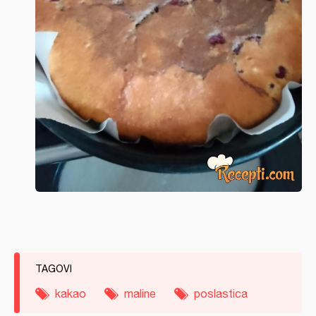
TAGOVI
kakao
maline
poslastica