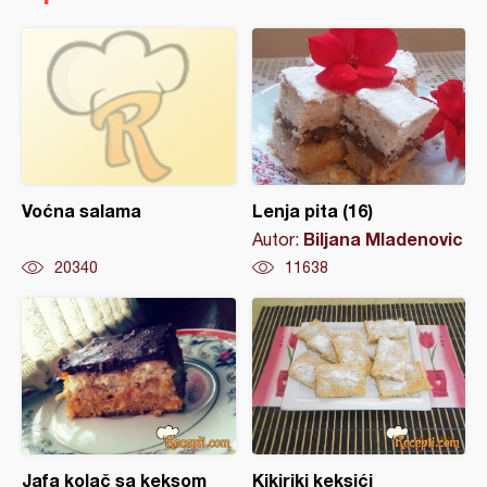
Voćna salama
Lenja pita (16)
Biljana Mladenovic
Autor:
20340
11638
Jafa kolač sa keksom
Kikiriki keksići