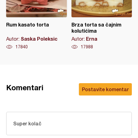
Rum kasato torta
Brza torta sa čajnim
kolutićima
Saska Poleksic
Erna
Autor:
Autor:
17840
17988
Komentari
Postavite komentar
Super kolač