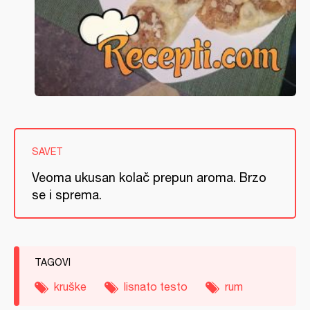
SAVET
Veoma ukusan kolač prepun aroma. Brzo
se i sprema.
TAGOVI
kruške
lisnato testo
rum