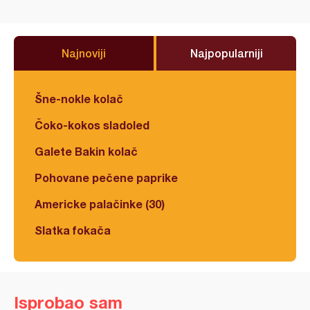
Najnoviji
Najpopularniji
Šne-nokle kolač
Čoko-kokos sladoled
Galete Bakin kolač
Pohovane pečene paprike
Americke palačinke (30)
Slatka fokača
Isprobao sam