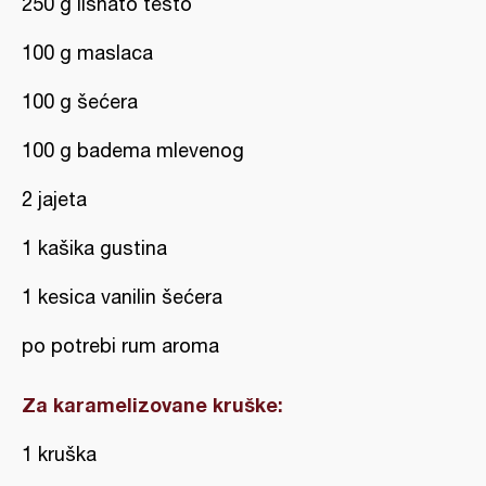
250 g lisnato testo
100 g maslaca
100 g šećera
100 g badema mlevenog
2 jajeta
1 kašika gustina
1 kesica vanilin šećera
po potrebi rum aroma
Za karamelizovane kruške:
1 kruška