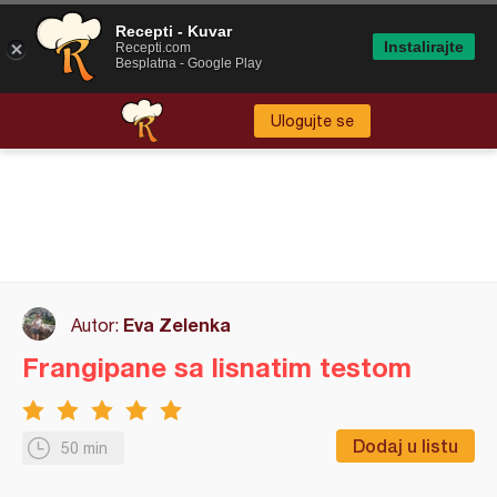
Recepti - Kuvar
Instalirajte
Recepti.com
Besplatna - Google Play
Ulogujte se
Eva Zelenka
Autor:
Frangipane sa lisnatim testom
Dodaj u listu
50 min