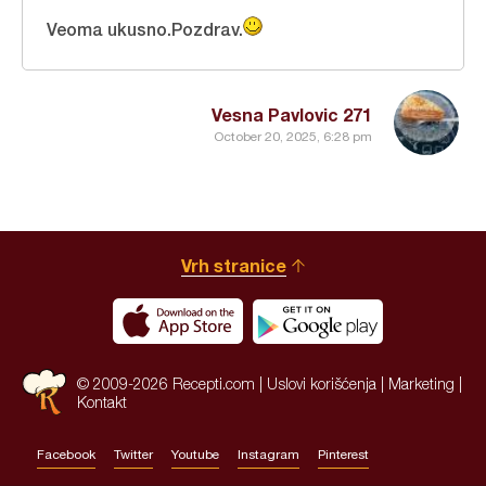
Veoma ukusno.Pozdrav.
Vesna Pavlovic 271
October 20, 2025, 6:28 pm
Vrh stranice
© 2009-2026 Recepti.com |
Uslovi korišćenja
|
Marketing
|
Kontakt
Facebook
Twitter
Youtube
Instagram
Pinterest