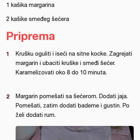
1 kašika margarina
2 kašike smeđeg šećera
Priprema
Krušku oguliti i iseći na sitne kocke. Zagrejati
margarin i ubaciti kruške i smeđi šećer.
Karamelizovati oko 8 do 10 minuta.
Margarin pomešati sa šećerom. Dodati jaja.
Pomešati, zatim dodati bademe i gustin. Po
želi dodati rum.