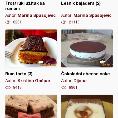
Trostruki užitak sa
Lešnik bajadera (2)
rumom
Marina Spasojević
Marina Spasojević
Autor:
Autor:
6281
21115
Rum torta (3)
Čokoladni cheese cake
Kristina Gašpar
Dijana
Autor:
Autor:
8413
8961