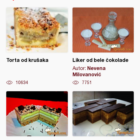
Torta od krušaka
Liker od bele čokolade
Nevena
Autor:
Milovanović
10634
7751