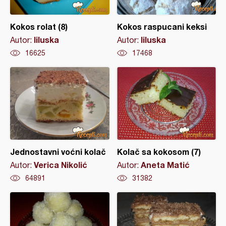
Kokos rolat (8)
Kokos raspucani keksi
liluska
liluska
Autor:
Autor:
16625
17468
Jednostavni voćni kolač
Kolač sa kokosom (7)
Verica Nikolić
Aneta Matić
Autor:
Autor:
64891
31382