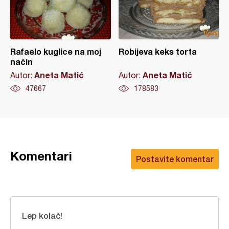
Rafaelo kuglice na moj
Robijeva keks torta
način
Aneta Matić
Aneta Matić
Autor:
Autor:
47667
178583
Komentari
Postavite komentar
Lep kolač!