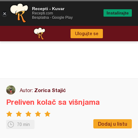
Recepti - Kuvar
Instalirajte
Recepti.com
Besplatna - Google Play
Ulogujte se
Zorica Stajić
Autor:
Preliven kolač sa višnjama
Dodaj u listu
70 min