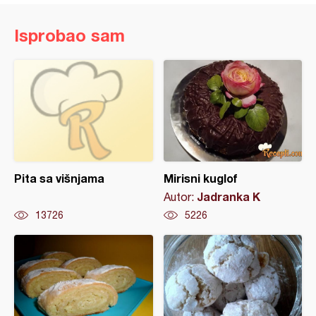
Isprobao sam
Pita sa višnjama
Mirisni kuglof
Jadranka K
Autor:
13726
5226