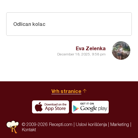
Odlican kolac
Eva Zelenka
December 18, 2025, 9:58 pm
Vrh stranice
© 2009-2026 Recepti.com |
Uslovi korišćenja
|
Marketing
|
Kontakt