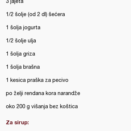
3 jajeta
1/2 šolje (od 2 dl) šećera
1 šolja jogurta
1/2 šolje ulja
1 šolja griza
1 šolja brašna
1 kesica praška za pecivo
po želji rendana kora narandže
oko 200 g višanja bez koštica
Za sirup: