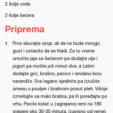
2 šolje vode
2 šolje šećera
Priprema
Prvo skuvajte sirup, ali da ne bude mnogo
gust i ostavite da se hladi. Za to vreme
umutite jaja sa šećerom pa dodajte ulje i
jogurt pa mutite još minut-dva, a zatim
dodajte griz, brašno, pecivo i rendanu koru
narandže. Sve lagano sjedinite pa izručite
smesu u pouljen i brašnom posut pleh. Višnje
izmešajte sa malo brašna, pa ih poređajte po
vrhu. Pecite kolač u zagrejanoj rerni na 180
stepeni oko 30-35 minuta, (zavisno od rerne).