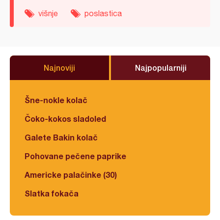
višnje
poslastica
Najnoviji
Najpopularniji
Šne-nokle kolač
Čoko-kokos sladoled
Galete Bakin kolač
Pohovane pečene paprike
Americke palačinke (30)
Slatka fokača