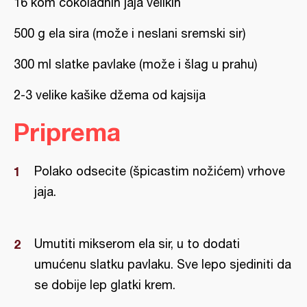
16 kom čokoladnih jaja velikih
500 g ela sira (može i neslani sremski sir)
300 ml slatke pavlake (može i šlag u prahu)
2-3 velike kašike džema od kajsija
Priprema
Polako odsecite (špicastim nožićem) vrhove
jaja.
Umutiti mikserom ela sir, u to dodati
umućenu slatku pavlaku. Sve lepo sjediniti da
se dobije lep glatki krem.