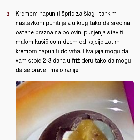
Kremom napuniti špric za šlag i tankim
nastavkom puniti jaja u krug tako da sredina
ostane prazna na polovini punjenja staviti
malom kašičicom džem od kajsije zatim
kremom napuniti do vrha. Ova jaja mogu da
vam stoje 2-3 dana u frižideru tako da mogu
da se prave i malo ranije.