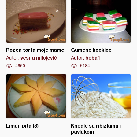
Rozen torta moje mame
Gumene kockice
vesna milojević
beba1
Autor:
Autor:
4960
5184
Limun pita (3)
Knedle sa ribizlama i
pavlakom