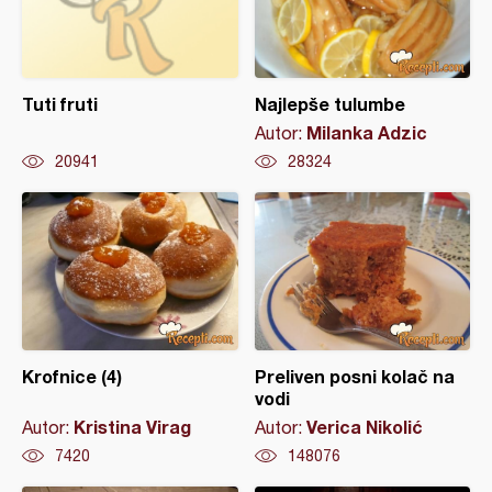
Tuti fruti
Najlepše tulumbe
Milanka Adzic
Autor:
20941
28324
Krofnice (4)
Preliven posni kolač na
vodi
Kristina Virag
Verica Nikolić
Autor:
Autor:
7420
148076