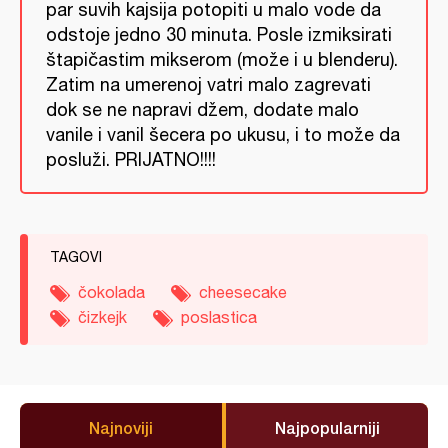
par suvih kajsija potopiti u malo vode da
odstoje jedno 30 minuta. Posle izmiksirati
štapičastim mikserom (može i u blenderu).
Zatim na umerenoj vatri malo zagrevati
dok se ne napravi džem, dodate malo
vanile i vanil šecera po ukusu, i to može da
posluži. PRIJATNO!!!!
TAGOVI
čokolada
cheesecake
čizkejk
poslastica
Najnoviji
Najpopularniji