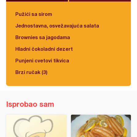
Pužići sa sirom
Jednostavna, osvežavajuća salata
Brownies sa jagodama
Hladni čokoladni dezert
Punjeni cvetovi tikvica
Brzi ručak (3)
Isprobao sam