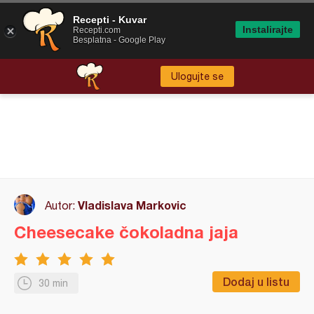
Recepti - Kuvar
Instalirajte
Recepti.com
Besplatna - Google Play
Ulogujte se
Vladislava Markovic
Autor:
Cheesecake čokoladna jaja
Dodaj u listu
30 min