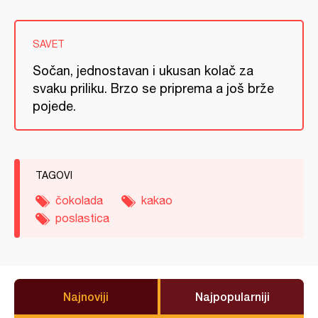
SAVET
Sočan, jednostavan i ukusan kolač za
svaku priliku. Brzo se priprema a još brže
pojede.
TAGOVI
čokolada
kakao
poslastica
Najnoviji
Najpopularniji