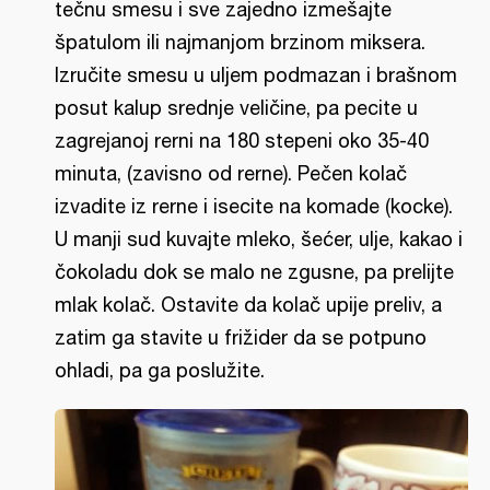
tečnu smesu i sve zajedno izmešajte
špatulom ili najmanjom brzinom miksera.
Izručite smesu u uljem podmazan i brašnom
posut kalup srednje veličine, pa pecite u
zagrejanoj rerni na 180 stepeni oko 35-40
minuta, (zavisno od rerne). Pečen kolač
izvadite iz rerne i isecite na komade (kocke).
U manji sud kuvajte mleko, šećer, ulje, kakao i
čokoladu dok se malo ne zgusne, pa prelijte
mlak kolač. Ostavite da kolač upije preliv, a
zatim ga stavite u frižider da se potpuno
ohladi, pa ga poslužite.