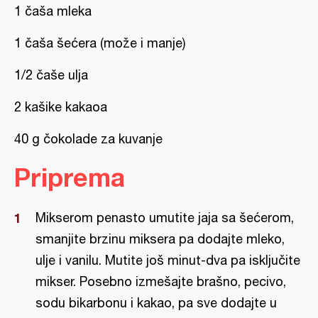
1 čaša mleka
1 čaša šećera (može i manje)
1/2 čaše ulja
2 kašike kakaoa
40 g čokolade za kuvanje
Priprema
Mikserom penasto umutite jaja sa šećerom,
smanjite brzinu miksera pa dodajte mleko,
ulje i vanilu. Mutite još minut-dva pa isključite
mikser. Posebno izmešajte brašno, pecivo,
sodu bikarbonu i kakao, pa sve dodajte u