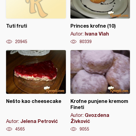
Tuti fruti
Princes krofne (10)
Ivana Vlah
Autor:
20945
80339
Nešto kao cheesecake
Krofne punjene kremom
Fineti
Gvozdena
Autor:
Jelena Petrović
Živković
Autor:
4565
9055