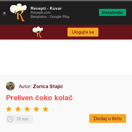
Recepti - Kuvar
Instalirajte
Recepti.com
Besplatna - Google Play
Ulogujte se
Zorica Stajić
Autor:
Preliven čoko kolač
Dodaj u listu
70 min