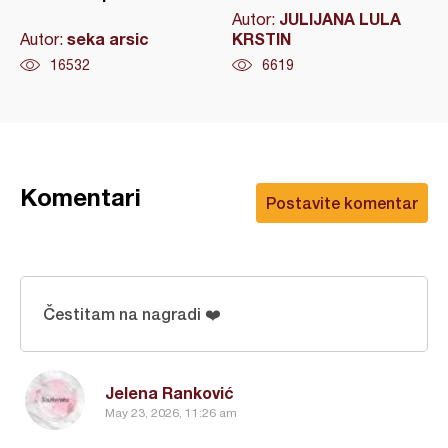
JULIJANA LULA
Autor:
seka arsic
KRSTIN
Autor:
16532
6619
Komentari
Postavite komentar
Čestitam na nagradi ❤️
Jelena Ranković
May 23, 2026, 11:26 am