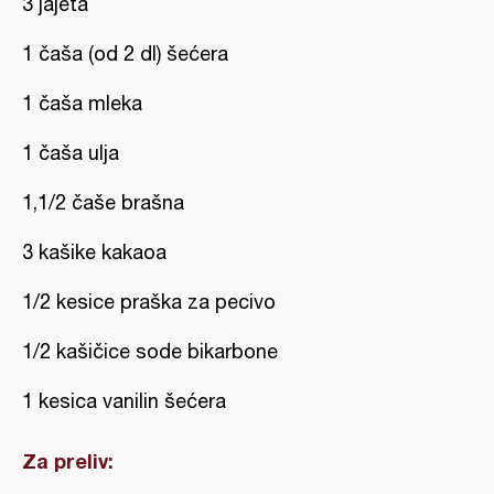
3 jajeta
1 čaša (od 2 dl) šećera
1 čaša mleka
1 čaša ulja
1,1/2 čaše brašna
3 kašike kakaoa
1/2 kesice praška za pecivo
1/2 kašičice sode bikarbone
1 kesica vanilin šećera
Za preliv: