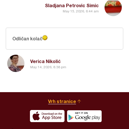
Sladjana Petrovic Simic
May 15, 2026, 6:44 am
Odličan kolač
Verica Nikolić
May 14, 2026, 8:38 pm
Vrh stranice