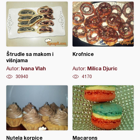
Štrudle sa makom i
Krofnice
višnjama
Ivana Vlah
Milica Djuric
Autor:
Autor:
30940
4170
Nutela korpice
Macarons