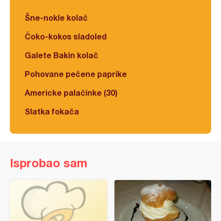
Šne-nokle kolač
Čoko-kokos sladoled
Galete Bakin kolač
Pohovane pečene paprike
Americke palačinke (30)
Slatka fokača
Isprobao sam