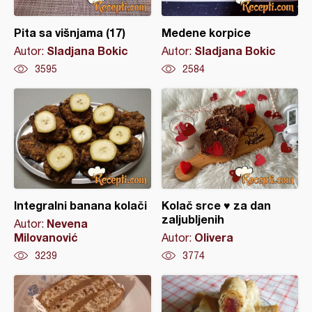
Pita sa višnjama (17)
Medene korpice
Sladjana Bokic
Sladjana Bokic
Autor:
Autor:
3595
2584
Integralni banana kolači
Kolač srce ♥️ za dan
zaljubljenih
Nevena
Autor:
Milovanović
Olivera
Autor:
3239
3774