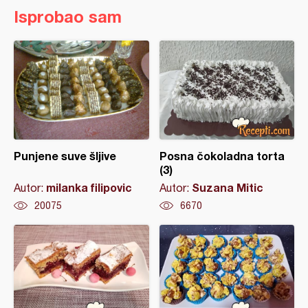
Isprobao sam
Punjene suve šljive
Posna čokoladna torta
(3)
milanka filipovic
Suzana Mitic
Autor:
Autor:
20075
6670