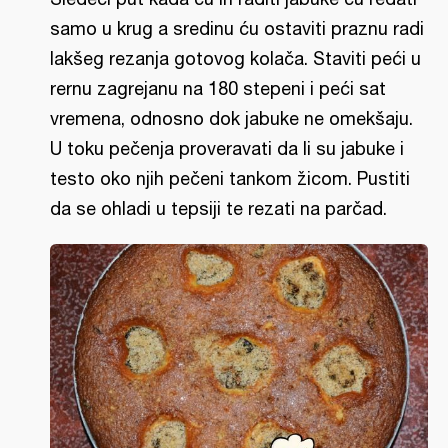
samo u krug a sredinu ću ostaviti praznu radi
lakšeg rezanja gotovog kolača. Staviti peći u
rernu zagrejanu na 180 stepeni i peći sat
vremena, odnosno dok jabuke ne omekšaju.
U toku pečenja proveravati da li su jabuke i
testo oko njih pečeni tankom žicom. Pustiti
da se ohladi u tepsiji te rezati na parčad.