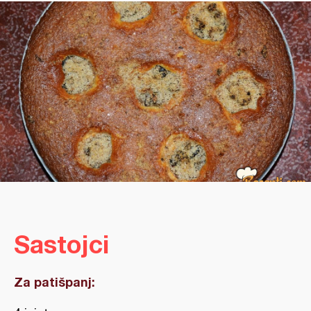
Sastojci
Za patišpanj: