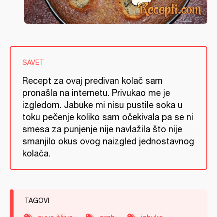
SAVET
Recept za ovaj predivan kolač sam
pronašla na internetu. Privukao me je
izgledom. Jabuke mi nisu pustile soka u
toku pečenje koliko sam očekivala pa se ni
smesa za punjenje nije navlažila što nije
smanjilo okus ovog naizgled jednostavnog
kolača.
TAGOVI