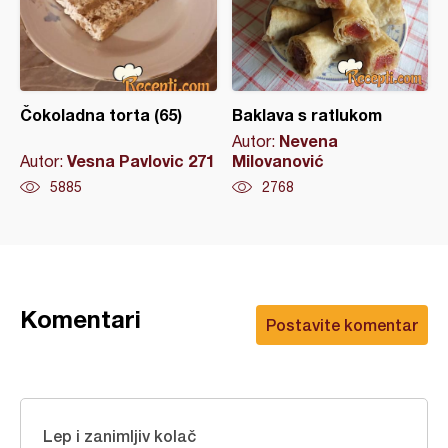
Čokoladna torta (65)
Baklava s ratlukom
Nevena
Autor:
Vesna Pavlovic 271
Milovanović
Autor:
5885
2768
Komentari
Postavite komentar
Lep i zanimljiv kolač