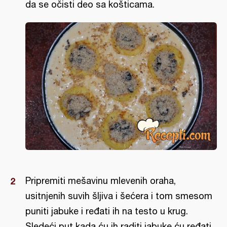
da se očisti deo sa košticama.
Pripremiti mešavinu mlevenih oraha,
usitnjenih suvih šljiva i šećera i tom smesom
puniti jabuke i ređati ih na testo u krug.
Sledeći put kada ću ih raditi jabuke ću ređati