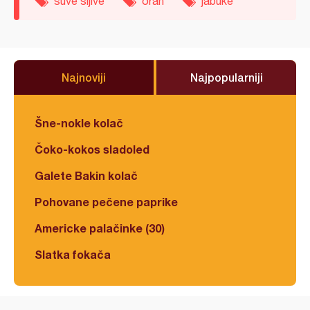
suve šljive
orah
jabuke
Najnoviji
Najpopularniji
Šne-nokle kolač
Čoko-kokos sladoled
Galete Bakin kolač
Pohovane pečene paprike
Americke palačinke (30)
Slatka fokača