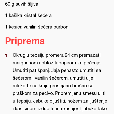
60 g suvih šljiva
1 kašika kristal šećera
1 kesica vanilin šećera burbon
Priprema
Okruglu tepsiju promera 24 cm premazati
margarinom i obložiti papirom za pečenje.
Umutiti patišpanj. Jaja penasto umutiti sa
šećerom i vanilin šećerom, umutiti ulje i
mleko te na kraju prosejano brašno sa
praškom za pecivo. Pripremljenu smesu uliti
u tepsiju. Jabuke oljuštiti, nožem za ljuštenje
i kašičicom izdubiti unutrašnjost jabuke tako