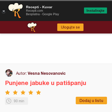
Recepti - Kuvar
Instalirajte
Recepti.com
Besplatna - Google Play
Ulogujte se
Vesna Nesovanovic
Autor:
Punjene jabuke u patišpanju
Dodaj u listu
90 min