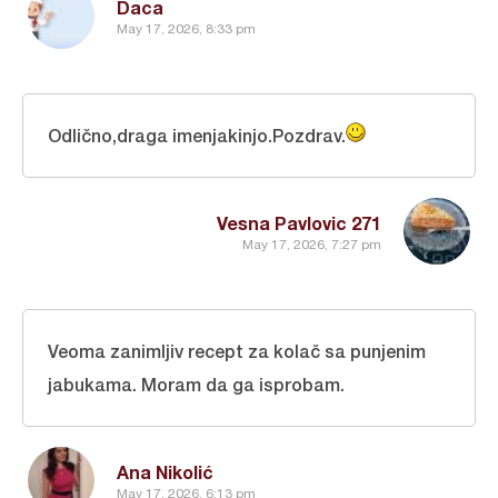
Daca
May 17, 2026, 8:33 pm
Odlično,draga imenjakinjo.Pozdrav.
Vesna Pavlovic 271
May 17, 2026, 7:27 pm
Veoma zanimljiv recept za kolač sa punjenim
jabukama. Moram da ga isprobam.
Ana Nikolić
May 17, 2026, 6:13 pm