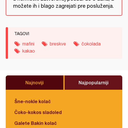
možete ih i blago zagrejati pre posluženja.
TAGOVI
mafini
breskve
čokolada
kakao
Najnoviji
Najpopularniji
Šne-nokle kolač
Čoko-kokos sladoled
Galete Bakin kolač