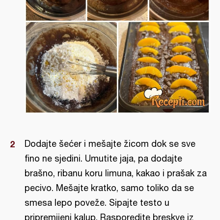
Dodajte šećer i mešajte žicom dok se sve
fino ne sjedini. Umutite jaja, pa dodajte
brašno, ribanu koru limuna, kakao i prašak za
pecivo. Mešajte kratko, samo toliko da se
smesa lepo poveže. Sipajte testo u
pripremijeni kalup. Rasporedite breskve iz