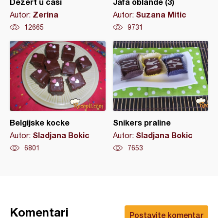
Dezert u čaši
Jafa oblande (3)
Zerina
Suzana Mitic
Autor:
Autor:
12665
9731
Belgijske kocke
Snikers praline
Sladjana Bokic
Sladjana Bokic
Autor:
Autor:
6801
7653
Komentari
Postavite komentar