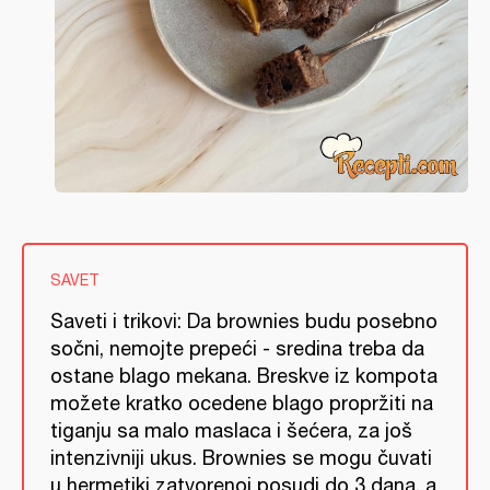
SAVET
Saveti i trikovi: Da brownies budu posebno
sočni, nemojte prepeći - sredina treba da
ostane blago mekana. Breskve iz kompota
možete kratko ocedene blago propržiti na
tiganju sa malo maslaca i šećera, za još
intenzivniji ukus. Brownies se mogu čuvati
u hermetiki zatvorenoj posudi do 3 dana, a