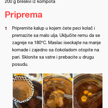
200 g breskvi iz kompota
Priprema
Pripremite kalup u kojem ćete peci kolač i
premazite sa malo ulja. Uključite rernu da se
zagreje na 180°C. Maslac iseckajte na manje
komade i zajedno sa čokoladom otopite na
pari. Sklonite sa vatre i prebacite u drugu
posudu.