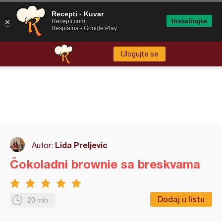
Recepti - Kuvar
Instalirajte
Recepti.com
Besplatna - Google Play
Ulogujte se
Lida Preljevic
Autor:
Čokoladni brownie sa breskvama
Dodaj u listu
20 min