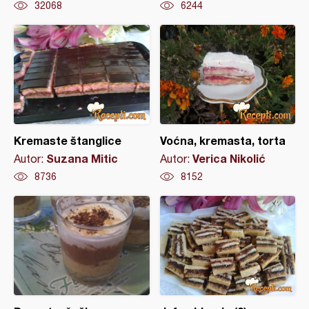
32068
6244
Kremaste štanglice
Voćna, kremasta, torta
Suzana Mitic
Verica Nikolić
Autor:
Autor:
8736
8152