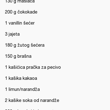
130 g maslaca
200 g čokokade
1 vanillin šećer
3 jajeta
180 g žutog šećera
150 g brašna
1 kašićica pračka za pecivo
1 kašika kakaoa
1 limun/narandža
2 kašike soka od narandže