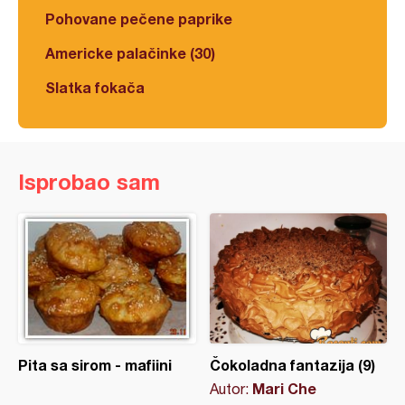
Pohovane pečene paprike
Americke palačinke (30)
Slatka fokača
Isprobao sam
Pita sa sirom - mafiini
Čokoladna fantazija (9)
Mari Che
Autor: