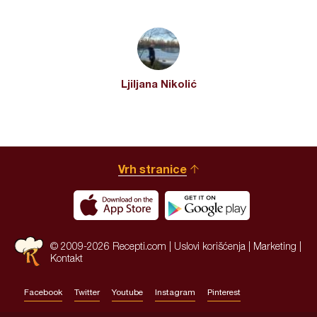
Ljiljana Nikolić
Vrh stranice
© 2009-2026 Recepti.com |
Uslovi korišćenja
|
Marketing
|
Kontakt
Facebook
Twitter
Youtube
Instagram
Pinterest