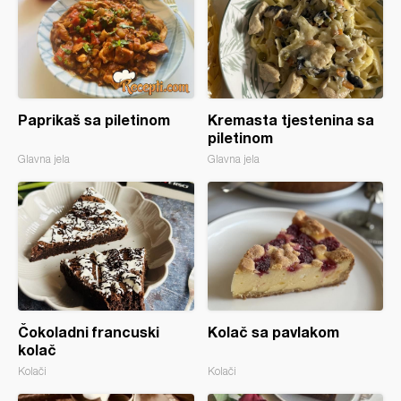
Paprikaš sa piletinom
Kremasta tjestenina sa
piletinom
Glavna jela
Glavna jela
Čokoladni francuski
Kolač sa pavlakom
kolač
Kolači
Kolači