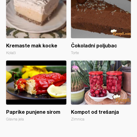
Kremaste mak kocke
Čokoladni poljubac
Kolači
Torte
Paprike punjene sirom
Kompot od trešanja
Glavna jela
Zimnica