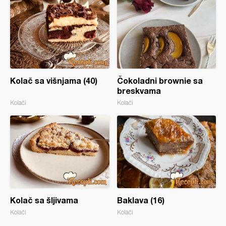
Kolač sa višnjama (40)
Čokoladni brownie sa
breskvama
Kolači
Kolači
Kolač sa šljivama
Baklava (16)
Kolači
Kolači