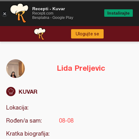
Recepti - Kuvar
Instalirajte
Recepti.com
Besplatna - Google Play
Ulogujte se
Lida Preljevic
KUVAR
Lokacija:
Rođen/a sam:
08-08
Kratka biografija: