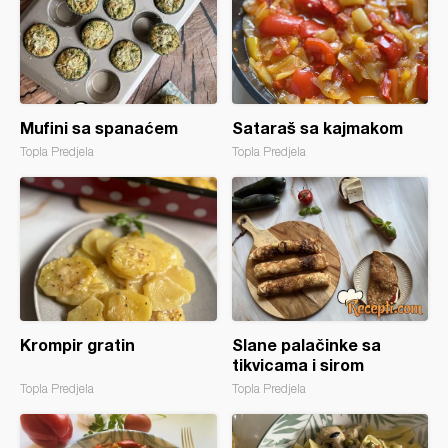
Mufini sa spanaćem
Sataraš sa kajmakom
Topla Predjela
Topla Predjela
Krompir gratin
Slane palačinke sa
tikvicama i sirom
Topla Predjela
Topla Predjela