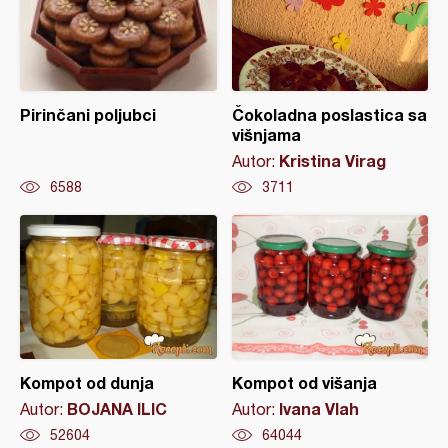
Pirinčani poljubci
Čokoladna poslastica sa
višnjama
Kristina Virag
Autor:
6588
3711
Kompot od dunja
Kompot od višanja
BOJANA ILIC
Ivana Vlah
Autor:
Autor:
52604
64044