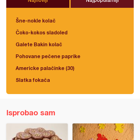
Šne-nokle kolač
Čoko-kokos sladoled
Galete Bakin kolač
Pohovane pečene paprike
Americke palačinke (30)
Slatka fokača
Isprobao sam