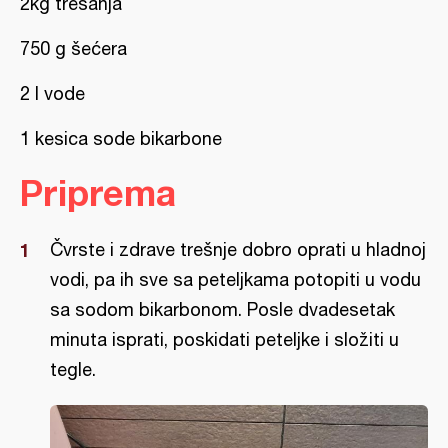
2kg trešanja
750 g šećera
2 l vode
1 kesica sode bikarbone
Priprema
Čvrste i zdrave trešnje dobro oprati u hladnoj
vodi, pa ih sve sa peteljkama potopiti u vodu
sa sodom bikarbonom. Posle dvadesetak
minuta isprati, poskidati peteljke i složiti u
tegle.