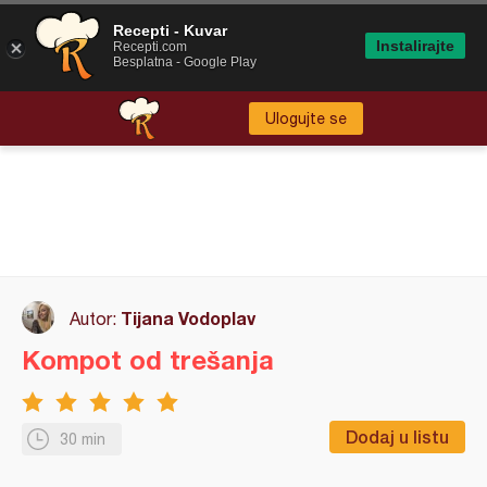
Recepti - Kuvar
Instalirajte
Recepti.com
Besplatna - Google Play
Ulogujte se
Tijana Vodoplav
Autor:
Kompot od trešanja
Dodaj u listu
30 min