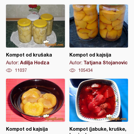
Kompot od krušaka
Kompot od kajsija
Adilja Hodza
Tatjana Stojanovic
Autor:
Autor:
11037
105434
Kompot od kajsija
Kompot (jabuke, kruške,