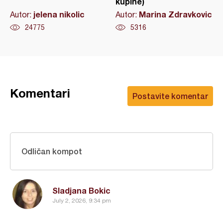
kupine)
jelena nikolic
Marina Zdravkovic
Autor:
Autor:
24775
5316
Komentari
Postavite komentar
Odličan kompot
Sladjana Bokic
July 2, 2026, 9:34 pm