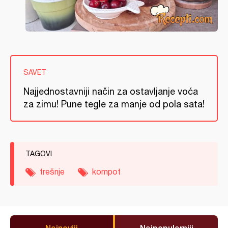
SAVET
Najjednostavniji način za ostavljanje voća
za zimu! Pune tegle za manje od pola sata!
TAGOVI
trešnje
kompot
Najnoviji
Najpopularniji