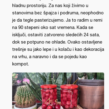
hladnu prostoriju. Za nas koji živimo u
stanovima bez špajza i podruma, neophodno
je da tegle pasterizujemo. Ja to radim u rerni
na 90 stepeni oko sat vremena. Kada se
isključi, ostaviti zatvoreno sledećih 24 sata,
dok se potpuno ne ohlade. Ovako ostavljene
trešnje su jako lepe i u kolaču i kao dekoracija
na vrhu, a naravno i da se pojedu kao
kompot.