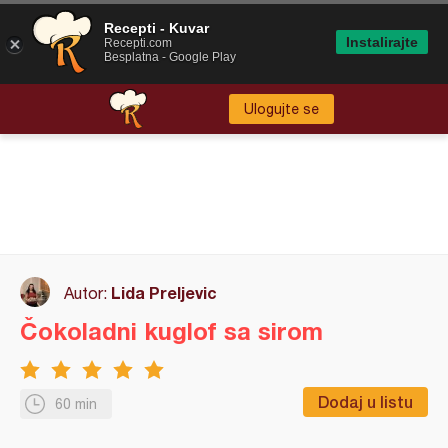
Recepti - Kuvar
Instalirajte
Recepti.com
Besplatna - Google Play
Ulogujte se
Lida Preljevic
Autor:
Čokoladni kuglof sa sirom
Dodaj u listu
60 min