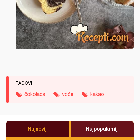
TAGOVI
čokolada
voće
kakao
Najnoviji
Najpopularniji