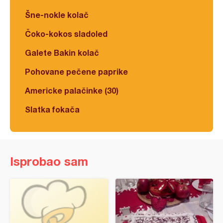
Šne-nokle kolač
Čoko-kokos sladoled
Galete Bakin kolač
Pohovane pečene paprike
Americke palačinke (30)
Slatka fokača
Isprobao sam