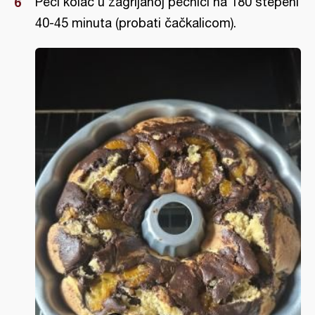
Peći kolač u zagrijanoj pećnici na 180 stepeni
40-45 minuta (probati čačkalicom).