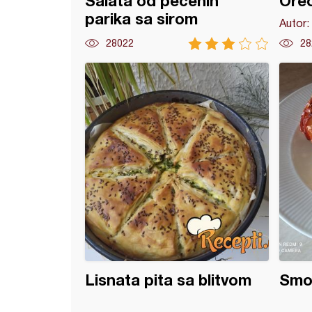
Salata od pečenih
Oreo
parika sa sirom
Autor:
28022
28
no pecivo
Lisnata pita sa blitvom
Smot