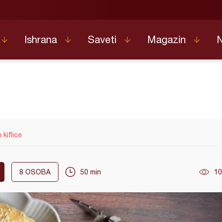
Ishrana
Saveti
Magazin
 kiflice
8
OSOBA
50 min
10