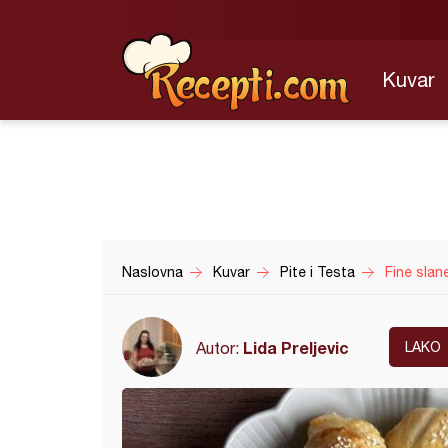
Kuvar
Naslovna
Kuvar
Pite i Testa
Fine slane
Lida Preljevic
Autor:
LAKO