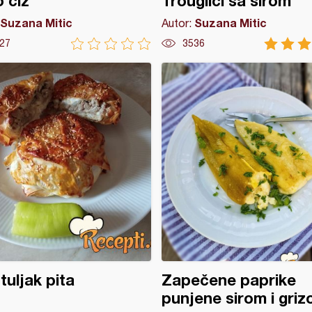
 čiz
Trouglići sa sirom
Suzana Mitic
Suzana Mitic
Autor:
27
3536
uljak pita
Zapečene paprike
punjene sirom i gri