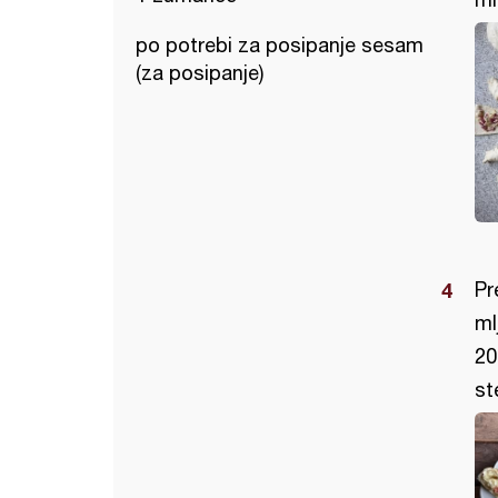
po potrebi za posipanje sesam
(za posipanje)
Pr
ml
20
st