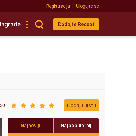
Registracija
Ulogujte se
Nagrade
Dodajte Recept
Dodaj u listu
30
Najnoviji
Najpopularniji