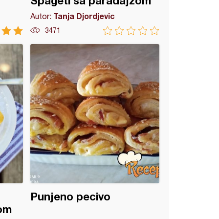
Špageti sa paradajzom
Tanja Djordjevic
Autor:
3471
Punjeno pecivo
zom