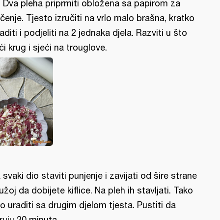
r. Dva pleha priprmiti obložena sa papirom za
čenje. Tjesto izručiti na vrlo malo brašna, kratko
raditi i podjeliti na 2 jednaka djela. Razviti u što
ći krug i sjeći na trouglove.
 svaki dio staviti punjenje i zavijati od šire strane
 užoj da dobijete kiflice. Na pleh ih stavljati. Tako
to uraditi sa drugim djelom tjesta. Pustiti da
ruju 20 minuta.