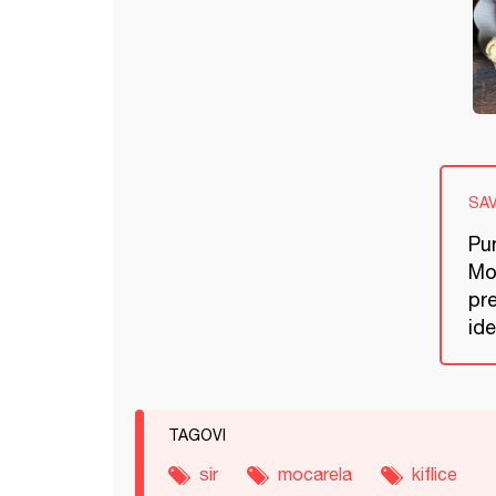
SA
Pun
Mo
pre
ide
TAGOVI
sir
mocarela
kiflice