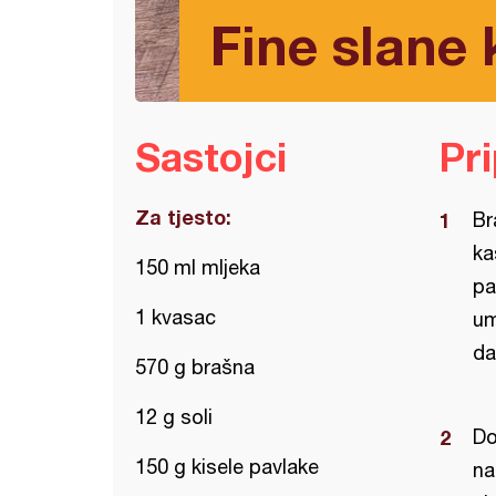
Fine slane k
Sastojci
Pr
Za tjesto:
Br
ka
150 ml mljeka
pa
1 kvasac
um
da
570 g brašna
12 g soli
Do
150 g kisele pavlake
na