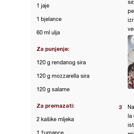
si
1 jaje
pe
1 bjelance
iz
ve
60 ml ulja
Za punjenje:
120 g rendanog sira
120 g mozzarella sira
120 g salame
Za premazati:
Na
la
2 kašike mljeka
is
1 žumance
mi