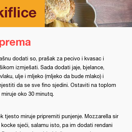
iflice
iprema
ašnu dodati so, prašak za pecivo i kvasac i
šikom izmješati. Sada dodati jaje, bjelance,
vlaku, ulje i mljeko (mljeko da bude mlako) i
jestiti da se sve fino sjedini. Ostaviti na toplom
 miruje oko 30 minutq.
k tjesto miruje pripremiti punjenje. Mozzarella sir
 kocke sjeći, salamu isto, pa im dodati rendani