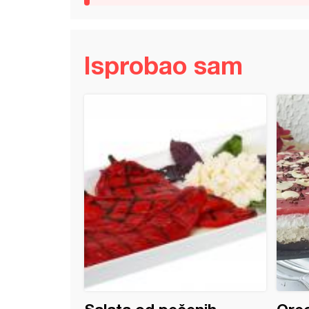
Isprobao sam
ti sa paradajzom